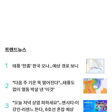
트렌드뉴스
1
태풍 '찬홈' 한국 오나…예상 경로 보니
"다음 주 기온 뚝 떨어진다"…태풍도
2
없이 열돔 박살 낸 '이것'
"오늘 저녁 상암 피하세요"…맨시티·이
3
강인·리센느 뜬다, 6호선 혼잡 예상