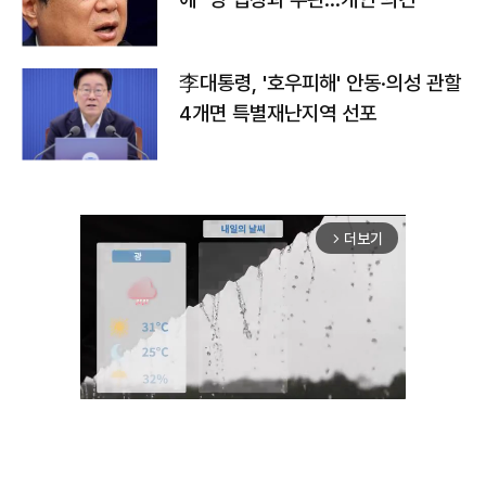
李대통령, '호우피해' 안동·의성 관할
4개면 특별재난지역 선포
더보기
arrow_forward_ios
Unmute