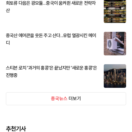
희토류 다음은 광모듈…중국이 움켜쥔 새로운 전략자
산
중국산 에어콘을 웃돈 주고 산다...유럽 열광시킨 메이
디
스티븐 로치 '과거의 홍콩'은 끝났지만 '새로운 홍콩'은
진행중
중국뉴스
더보기
추천기사