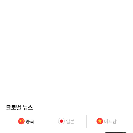
글로벌 뉴스
중국
일본
베트남