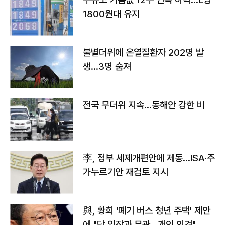
1800원대 유지
불볕더위에 온열질환자 202명 발
생…3명 숨져
전국 무더위 지속…동해안 강한 비
李, 정부 세제개편안에 제동…ISA·주
가누르기안 재검토 지시
與, 황희 '폐기 버스 청년 주택' 제안
에 "당 입장과 무관…개인 의견"