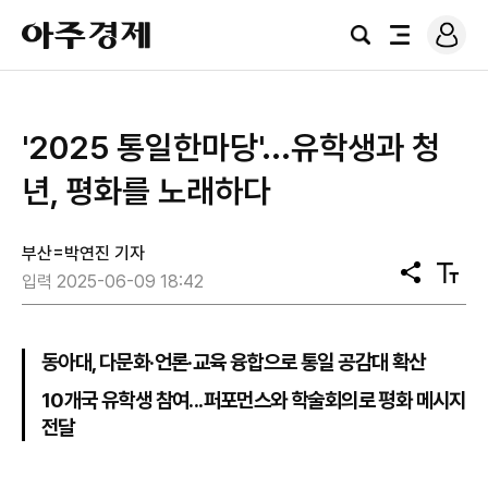
로
아
그
검
전
주
인
색
체
경
메
제
뉴
'2025 통일한마당'...유학생과 청
년, 평화를 노래하다
부산=박연진 기자
공
텍
입력 2025-06-09 18:42
유
스
트
크
기
동아대, 다문화·언론·교육 융합으로 통일 공감대 확산
10개국 유학생 참여...퍼포먼스와 학술회의로 평화 메시지
전달