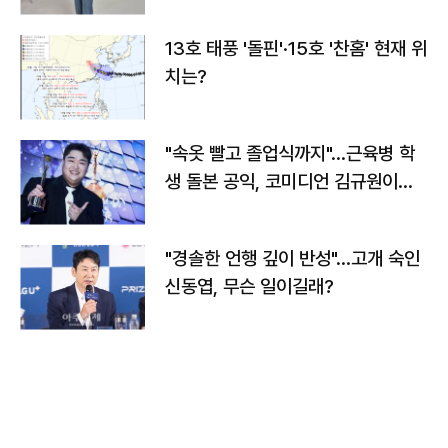
13호 태풍 '돌핀'·15호 '찬홈' 현재 위
치는?
"속옷 빨고 졸업식까지"…근육병 학
생 돌본 공익, 코미디언 김규원이었
다
"경솔한 언행 깊이 반성"…고개 숙인
신동엽, 무슨 일이길래?