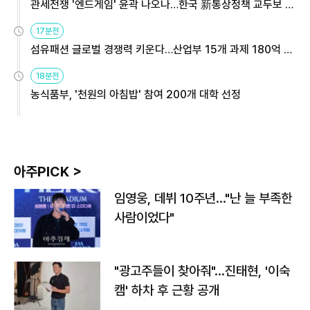
관세전쟁 '엔드게임' 윤곽 나오나…한국 新통상정책 교두보 활
용해야
17분전
섬유패션 글로벌 경쟁력 키운다…산업부 15개 과제 180억 지
원
18분전
농식품부, '천원의 아침밥' 참여 200개 대학 선정
아주PICK >
임영웅, 데뷔 10주년…"난 늘 부족한
사람이었다"
"광고주들이 찾아줘"…진태현, '이숙
캠' 하차 후 근황 공개