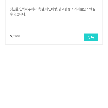
0
/ 300
등록