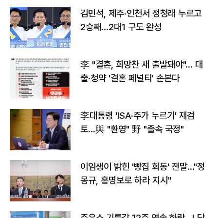
김민석, 제주·인천서 정청래 누르고
2승째…2대1 구도 완성
李 "결혼, 희망찬 새 출발돼야"… 대
출·청약 '결혼 페널티' 손본다
李대통령 'ISA·주가 누르기' 재검
토…與 "환영" 野 "졸속 국정"
이임생이 밝힌 '빵집 회동' 전말…"정
몽규, 홍명보로 하라 지시"
주유소 기름값 12주 연속 하락…L당