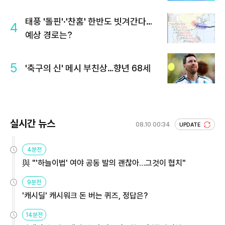
태풍 '돌핀'·'찬홈' 한반도 빗겨간다…
4
예상 경로는?
5
'축구의 신' 메시 부친상…향년 68세
실시간 뉴스
08.10 00:34
UPDATE
4분전
與 "'하늘이법' 여야 공동 발의 괜찮아…그것이 협치"
9분전
'캐시딜' 캐시워크 돈 버는 퀴즈, 정답은?
14분전