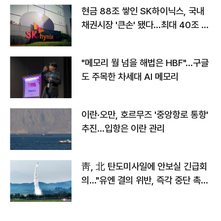
현금 88조 쌓인 SK하이닉스, 국내
채권시장 '큰손' 됐다…최대 40조 투
자
"메모리 월 넘을 해법은 HBF"…구글
도 주목한 차세대 AI 메모리
이란·오만, 호르무즈 '중앙항로 통항'
추진…입항은 이란 관리
靑, 北 탄도미사일에 안보실 긴급회
의…"유엔 결의 위반, 즉각 중단 촉
구"