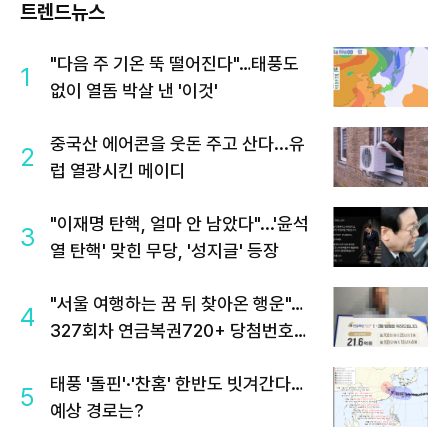
트렌드뉴스
"다음 주 기온 뚝 떨어진다"…태풍도
1
없이 열돔 박살 낸 '이것'
중국산 에어콘을 웃돈 주고 산다...유
2
럽 열광시킨 메이디
"이재명 탄핵, 얼마 안 남았다"...'윤석
3
열 탄핵' 맞힌 무당, '성지글' 등장
"서울 여행하는 꿈 뒤 찾아온 행운"…
4
327회차 연금복권720+ 당첨번호조
회 주목
태풍 '돌핀'·'찬홈' 한반도 빗겨간다…
5
예상 경로는?