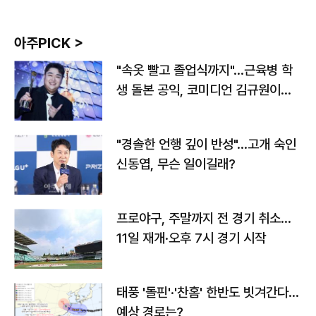
아주PICK >
"속옷 빨고 졸업식까지"…근육병 학
생 돌본 공익, 코미디언 김규원이었
다
"경솔한 언행 깊이 반성"…고개 숙인
신동엽, 무슨 일이길래?
프로야구, 주말까지 전 경기 취소…
11일 재개·오후 7시 경기 시작
태풍 '돌핀'·'찬홈' 한반도 빗겨간다…
예상 경로는?