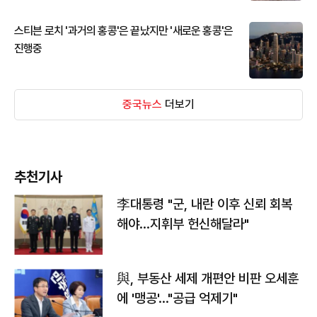
스티븐 로치 '과거의 홍콩'은 끝났지만 '새로운 홍콩'은
진행중
중국뉴스
더보기
추천기사
李대통령 "군, 내란 이후 신뢰 회복
해야…지휘부 헌신해달라"
與, 부동산 세제 개편안 비판 오세훈
에 '맹공'…"공급 억제기"