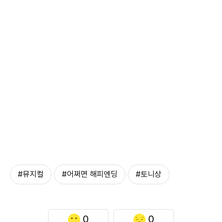
#뮤지컬
#어쩌면 해피엔딩
#토니상
0
0