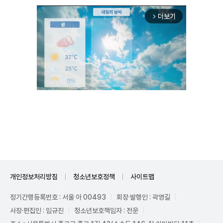
더보기
arrow_forward_ios
Unmute
개인정보처리방침
청소년보호정책
사이트맵
정기간행등록번호 : 서울 아 00493
회장·발행인 : 곽영길
사장·편집인 : 임규진
청소년보호책임자 : 전운