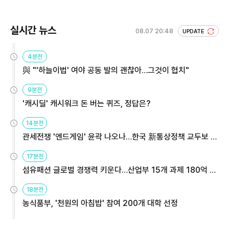
실시간 뉴스
08.07 20:48
UPDATE
4분전
與 "'하늘이법' 여야 공동 발의 괜찮아…그것이 협치"
9분전
'캐시딜' 캐시워크 돈 버는 퀴즈, 정답은?
14분전
관세전쟁 '엔드게임' 윤곽 나오나…한국 新통상정책 교두보 활
용해야
17분전
섬유패션 글로벌 경쟁력 키운다…산업부 15개 과제 180억 지
원
18분전
농식품부, '천원의 아침밥' 참여 200개 대학 선정