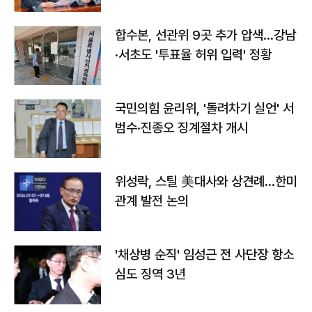
합수본, 선관위 9곳 추가 압색…강남
·서초도 '투표율 허위 입력' 정황
국민의힘 윤리위, '돌려차기 실언' 서
범수·진종오 징계절차 개시
위성락, 스틸 美대사와 상견례…한미
관계 발전 논의
'채상병 순직' 임성근 전 사단장 항소
심도 징역 3년