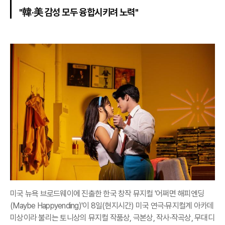
"韓·美 감성 모두 융합시키려 노력"
미국 뉴욕 브로드웨이에 진출한 한국 창작 뮤지컬 '어쩌면 해피엔딩
(Maybe Happyending)'이 8일(현지시간) 미국 연극·뮤지컬계 아카데
미상이라 불리는 토니상의 뮤지컬 작품상, 극본상, 작사·작곡상, 무대디