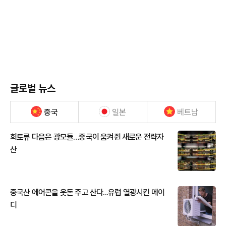
글로벌 뉴스
중국
일본
베트남
희토류 다음은 광모듈…중국이 움켜쥔 새로운 전략자
산
중국산 에어콘을 웃돈 주고 산다...유럽 열광시킨 메이
디