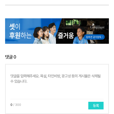
댓글
0
0
/ 300
등록