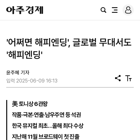
로
아
그
검
전
주
인
색
체
경
메
제
뉴
'어쩌면 해피엔딩', 글로벌 무대서도
'해피엔딩'
윤주혜 기자
공
텍
입력 2025-06-09 16:13
유
스
트
크
기
美 토니상 6관왕
작품·극본·연출·남우주연 등 석권
한국 뮤지컬 최초…올해 최다 수상
지난해 11월 브로드웨이 첫 진출