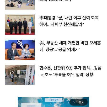
李대통령 "군, 내란 이후 신뢰 회복
해야…지휘부 헌신해달라"
與, 부동산 세제 개편안 비판 오세훈
에 '맹공'…"공급 억제기"
합수본, 선관위 9곳 추가 압색…강남
·서초도 '투표율 허위 입력' 정황
더보기
arrow_forward_ios