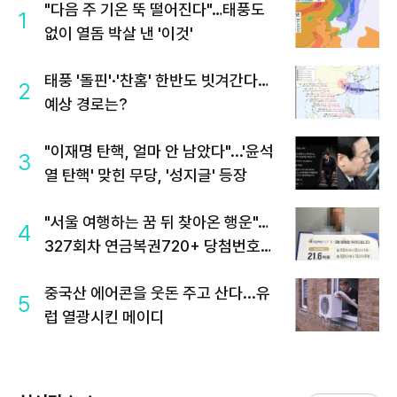
"다음 주 기온 뚝 떨어진다"…태풍도
1
없이 열돔 박살 낸 '이것'
태풍 '돌핀'·'찬홈' 한반도 빗겨간다…
2
예상 경로는?
"이재명 탄핵, 얼마 안 남았다"...'윤석
3
열 탄핵' 맞힌 무당, '성지글' 등장
"서울 여행하는 꿈 뒤 찾아온 행운"…
4
327회차 연금복권720+ 당첨번호조
회 주목
중국산 에어콘을 웃돈 주고 산다...유
5
럽 열광시킨 메이디