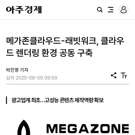
로
아
그
검
전
주
인
색
체
경
메
제
뉴
메가존클라우드-래빗워크, 클라우
드 렌더링 환경 공동 구축
박진영 기자
공
텍
입력 2025-06-09 09:59
유
스
트
크
기
광고업계 최초…고성능 콘텐츠 제작역량 확보