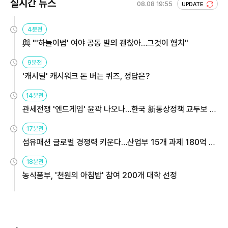
실시간 뉴스
08.08 19:55
UPDATE
4분전
與 "'하늘이법' 여야 공동 발의 괜찮아…그것이 협치"
9분전
'캐시딜' 캐시워크 돈 버는 퀴즈, 정답은?
14분전
관세전쟁 '엔드게임' 윤곽 나오나…한국 新통상정책 교두보 활
용해야
17분전
섬유패션 글로벌 경쟁력 키운다…산업부 15개 과제 180억 지
원
18분전
농식품부, '천원의 아침밥' 참여 200개 대학 선정