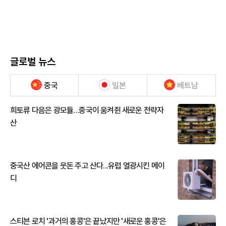
글로벌 뉴스
중국
일본
베트남
희토류 다음은 광모듈…중국이 움켜쥔 새로운 전략자
산
중국산 에어콘을 웃돈 주고 산다...유럽 열광시킨 메이
디
스티븐 로치 '과거의 홍콩'은 끝났지만 '새로운 홍콩'은