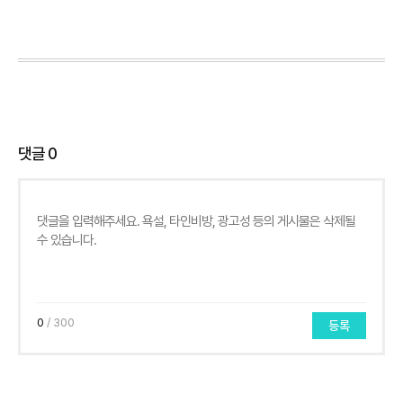
댓글
0
0
/ 300
등록