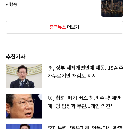
진행중
중국뉴스
더보기
추천기사
李, 정부 세제개편안에 제동…ISA·주
가누르기안 재검토 지시
與, 황희 '폐기 버스 청년 주택' 제안
에 "당 입장과 무관…개인 의견"
李대통령, '호우피해' 안동·의성 관할