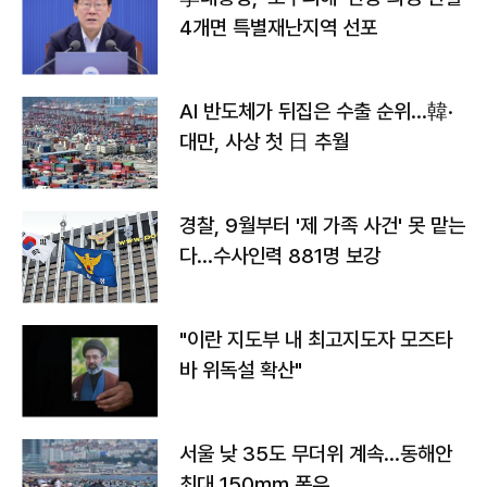
4개면 특별재난지역 선포
AI 반도체가 뒤집은 수출 순위…韓·
대만, 사상 첫 日 추월
경찰, 9월부터 '제 가족 사건' 못 맡는
다…수사인력 881명 보강
"이란 지도부 내 최고지도자 모즈타
바 위독설 확산"
서울 낮 35도 무더위 계속…동해안
최대 150㎜ 폭우