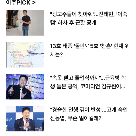
아주PICK >
"광고주들이 찾아줘"…진태현, '이숙
캠' 하차 후 근황 공개
13호 태풍 '돌핀'·15호 '찬홈' 현재 위
치는?
"속옷 빨고 졸업식까지"…근육병 학
생 돌본 공익, 코미디언 김규원이었
다
"경솔한 언행 깊이 반성"…고개 숙인
신동엽, 무슨 일이길래?