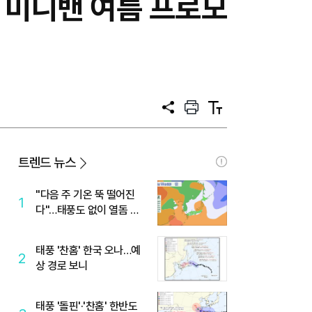
 미니밴 여름 프로모
공
프
텍
유
린
스
트
트
크
기
트렌드 뉴스
"다음 주 기온 뚝 떨어진
1
다"…태풍도 없이 열돔 박
살 낸 '이것'
태풍 '찬홈' 한국 오나…예
2
상 경로 보니
태풍 '돌핀'·'찬홈' 한반도