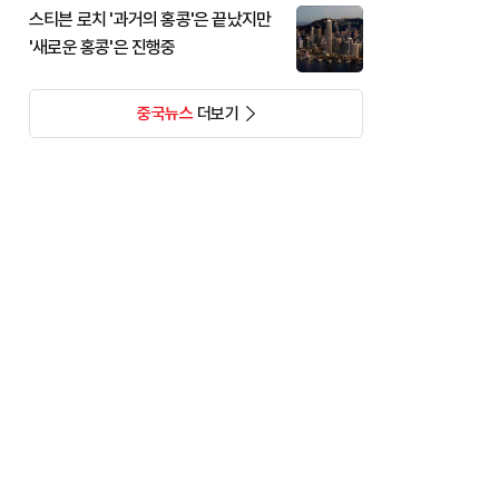
스티븐 로치 '과거의 홍콩'은 끝났지만
'새로운 홍콩'은 진행중
중국뉴스
더보기