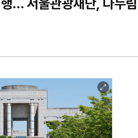
여행… 서울관광재단, 다누림
이
미
지
확
대