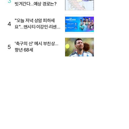
3
빗겨간다…예상 경로는?
"오늘 저녁 상암 피하세
4
요"…맨시티·이강인·리센느
뜬다, 6호선 혼잡 예상
'축구의 신' 메시 부친상…
5
향년 68세