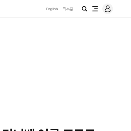
로
English
日本語
그
검
전
인
색
체
메
뉴