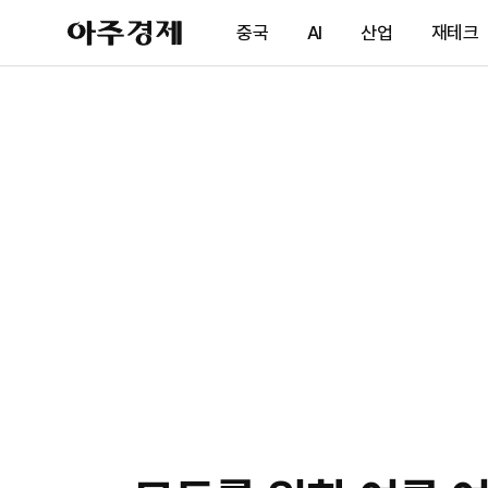
아
중국
AI
산업
재테크
주
경
제