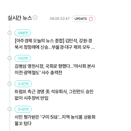
실시간 뉴스
08.09 22:47
UPDATE
58분전
[아주경제 오늘의 뉴스 종합] 김민석, 강원·경
북서 정청래에 신승…부울경·대구 제외 모두 웃
었다 外
1시간전
김병삼 영천시장, 국회로 향했다…'마사회 본사
이전·광역철도' 사수 총력전
2시간전
트럼프 측근 경영 美 석유회사, 그린란드 승인
없이 시추장비 반입
2시간전
시민 평가받은 '구미 5味'…지역 농식품 상용화
물꼬 텄다