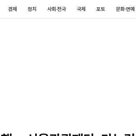
경제
정치
사회·전국
국제
포토
문화·연예