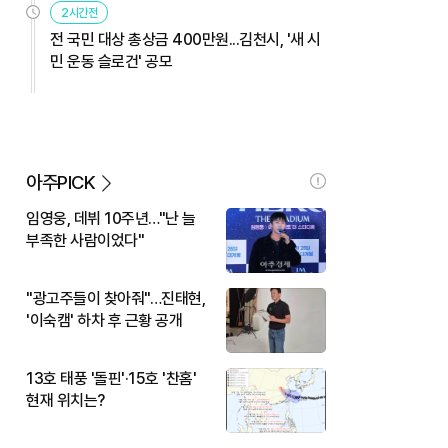
2시간전
전 국민 대상 총상금 400만원...김천시, '새 시
민 운동 슬로건' 공모
아주PICK
임영웅, 데뷔 10주년…"난 늘
부족한 사람이었다"
"광고주들이 찾아줘"…진태현,
'이숙캠' 하차 후 근황 공개
13호 태풍 '돌핀'·15호 '찬홈'
현재 위치는?