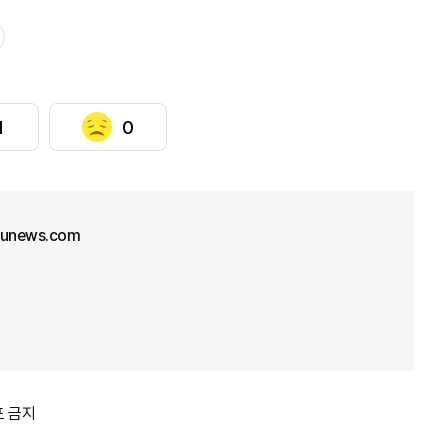
1
0
junews.com
포 금지