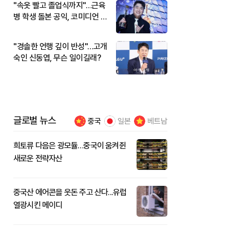
"속옷 빨고 졸업식까지"…근육
병 학생 돌본 공익, 코미디언 김
규원이었다
"경솔한 언행 깊이 반성"…고개
숙인 신동엽, 무슨 일이길래?
글로벌 뉴스
중국
일본
베트남
희토류 다음은 광모듈…중국이 움켜쥔
새로운 전략자산
중국산 에어콘을 웃돈 주고 산다...유럽
열광시킨 메이디