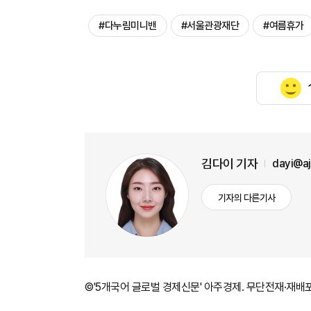
#다누림미니밴
#서울관광재단
#여름휴가
김다이 기자
dayi@a
기자의 다른기사
©'5개국어 글로벌 경제신문' 아주경제. 무단전재·재배