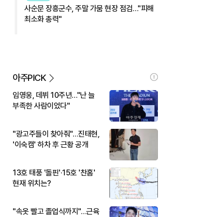
사순문 장흥군수, 주말 가뭄 현장 점검…"피해
최소화 총력"
아주PICK
임영웅, 데뷔 10주년…"난 늘
부족한 사람이었다"
"광고주들이 찾아줘"…진태현,
'이숙캠' 하차 후 근황 공개
13호 태풍 '돌핀'·15호 '찬홈'
현재 위치는?
"속옷 빨고 졸업식까지"…근육