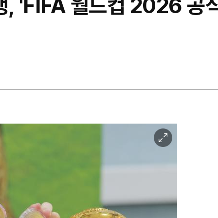
 'FIFA 월드컵 2026 공
이
미
지
확
대