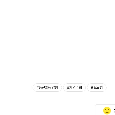
#풍산화동양행
#기념주화
#월드컵