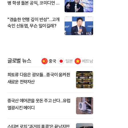
병 학생 돌본 공익, 코미디언 김
규원이었다
"경솔한 언행 깊이 반성"…고개
숙인 신동엽, 무슨 일이길래?
글로벌 뉴스
중국
일본
베트남
희토류 다음은 광모듈…중국이 움켜쥔
새로운 전략자산
중국산 에어콘을 웃돈 주고 산다...유럽
열광시킨 메이디
스티븐 로치 '과거의 홍콩'은 끝났지만