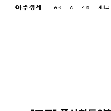
아
중국
AI
산업
재테크
주
경
제