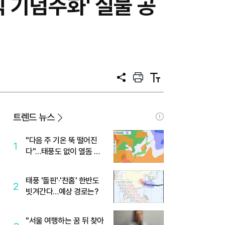
식 기념주화' 실물 공
공
프
텍
유
린
스
트
트
크
기
트렌드 뉴스
"다음 주 기온 뚝 떨어진
1
다"…태풍도 없이 열돔 박
살 낸 '이것'
태풍 '돌핀'·'찬홈' 한반도
2
빗겨간다…예상 경로는?
"서울 여행하는 꿈 뒤 찾아