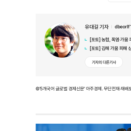
유대길 기자
dbeorl
[포토] 농협, 폭염·가
[포토] 김해 가뭄 피해
기자의 다른기사
©'5개국어 글로벌 경제신문' 아주경제. 무단전재·재배