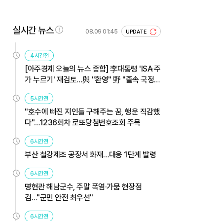
실시간 뉴스
08.09 01:45
UPDATE
4시간전
[아주경제 오늘의 뉴스 종합] 李대통령 'ISA·주
가 누르기' 재검토…與 "환영" 野 "졸속 국정"
外
5시간전
"호수에 빠진 지인들 구해주는 꿈, 행운 직감했
다"…1236회차 로또당첨번호조회 주목
6시간전
부산 철강제조 공장서 화재…대응 1단계 발령
6시간전
명현관 해남군수, 주말 폭염·가뭄 현장점
검…"군민 안전 최우선"
6시간전