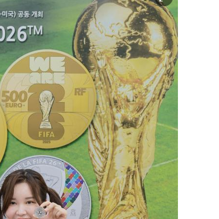
미
지
확
대