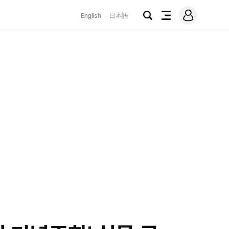
로
English
日本語
그
검
전
인
색
체
메
뉴