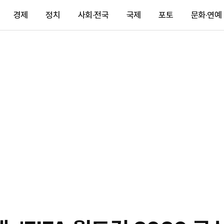
경제
정치
사회·전국
국제
포토
문화·연예