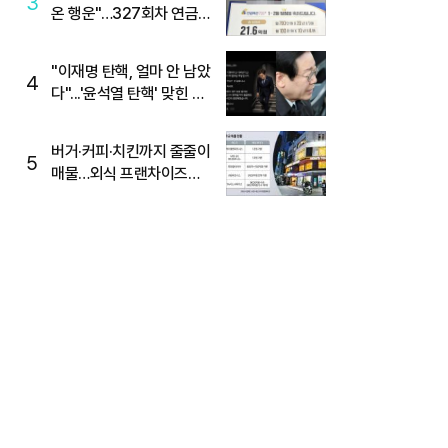
3
온 행운"…327회차 연금
복권720+ 당첨번호조회
주목
"이재명 탄핵, 얼마 안 남았
4
다"...'윤석열 탄핵' 맞힌 무
당, '성지글' 등장
버거·커피·치킨까지 줄줄이
5
매물…외식 프랜차이즈
M&A '활기'