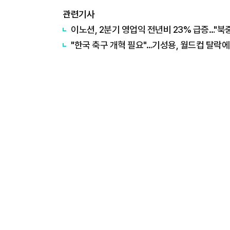
관련기사
이노션, 2분기 영업익 전년비 23% 급증…"북
"한국 축구 개혁 필요"…기성용, 월드컵 탈락