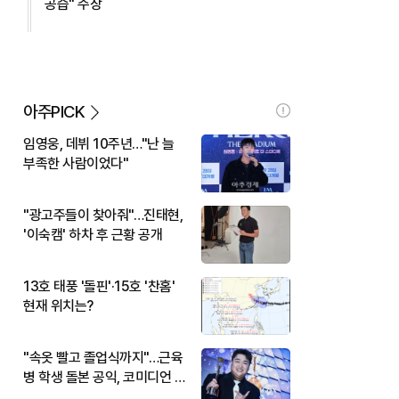
공습" 주장
아주PICK
임영웅, 데뷔 10주년…"난 늘
부족한 사람이었다"
"광고주들이 찾아줘"…진태현,
'이숙캠' 하차 후 근황 공개
13호 태풍 '돌핀'·15호 '찬홈'
현재 위치는?
"속옷 빨고 졸업식까지"…근육
병 학생 돌본 공익, 코미디언 김
규원이었다