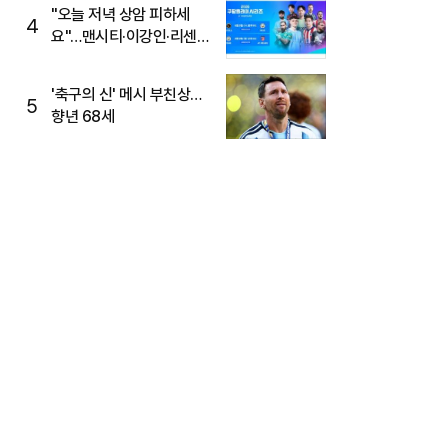
"오늘 저녁 상암 피하세
4
요"…맨시티·이강인·리센느
뜬다, 6호선 혼잡 예상
'축구의 신' 메시 부친상…
5
향년 68세