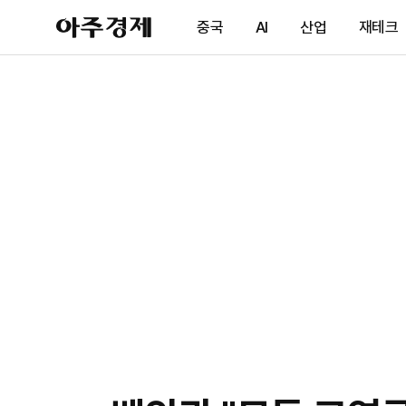
아
중국
AI
산업
재테크
주
경
제