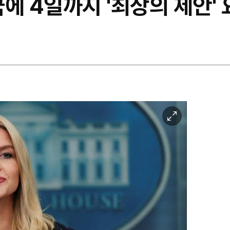
에 4일까지 '최상의 제안' 
이
미
지
확
대