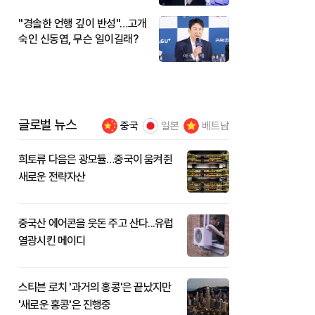
"경솔한 언행 깊이 반성"…고개
숙인 신동엽, 무슨 일이길래?
글로벌 뉴스
중국
일본
베트남
희토류 다음은 광모듈…중국이 움켜쥔
새로운 전략자산
중국산 에어콘을 웃돈 주고 산다...유럽
열광시킨 메이디
스티븐 로치 '과거의 홍콩'은 끝났지만
'새로운 홍콩'은 진행중