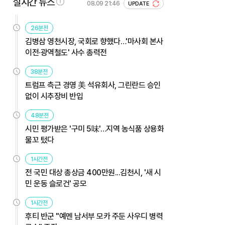
실시간 뉴스
08.09 21:46
UPDATE
26분전
김병삼 영천시장, 국회로 향했다…'마사회 본사
이전·광역철도' 사수 총력전
38분전
트럼프 측근 경영 美 석유회사, 그린란드 승인
없이 시추장비 반입
48분전
시민 평가받은 '구미 5味'…지역 농식품 상용화
물꼬 텄다
1시간전
전 국민 대상 총상금 400만원...김천시, '새 시
민 운동 슬로건' 공모
1시간전
후티 반군 "예멘 남서부 모카 주둔 사우디 병력