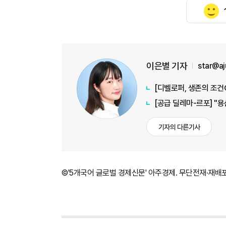
이은별 기자
star@a
[디벨로퍼, 생존의 조건
[공급 딜레마-르포] "
기자의 다른기사
©'5개국어 글로벌 경제신문' 아주경제. 무단전재·재배