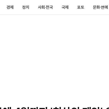
경제
정치
사회·전국
국제
포토
문화·연예