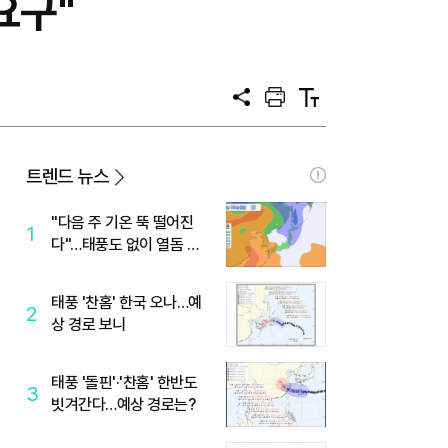
요구"
공
프
텍
유
린
스
트
트
크
기
트렌드 뉴스
"다음 주 기온 뚝 떨어진
1
다"…태풍도 없이 열돔 박
살 낸 '이것'
태풍 '찬홈' 한국 오나…예
2
상 경로 보니
태풍 '돌핀'·'찬홈' 한반도
3
빗겨간다…예상 경로는?