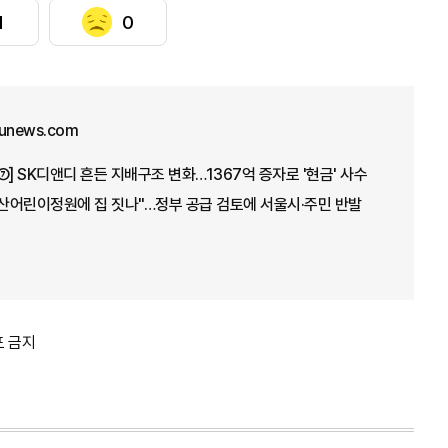
1
0
junews.com
⑦] SK디앤디 흔든 지배구조 변화…1367억 증자로 '현금' 사수
용산어린이정원에 집 짓나"…정부 공급 검토에 서울시·주민 반발
포 금지