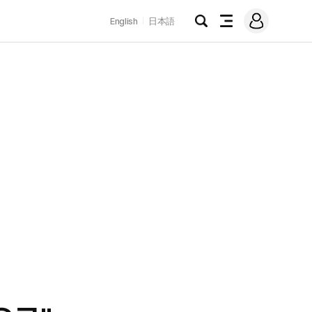
로
English
日本語
그
검
전
인
색
체
메
뉴