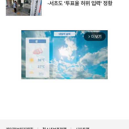
·서초도 '투표율 허위 입력' 정황
더보기
arrow_forward_ios
Unmute