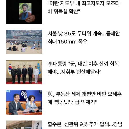
"이란 지도부 내 최고지도자 모즈타
바 위독설 확산"
서울 낮 35도 무더위 계속…동해안
최대 150㎜ 폭우
李대통령 "군, 내란 이후 신뢰 회복
해야…지휘부 헌신해달라"
與, 부동산 세제 개편안 비판 오세훈
에 '맹공'…"공급 억제기"
합수본, 선관위 9곳 추가 압색…강남