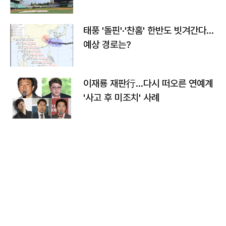
태풍 '돌핀'·'찬홈' 한반도 빗겨간다…
예상 경로는?
이재룡 재판行…다시 떠오른 연예계
'사고 후 미조치' 사례