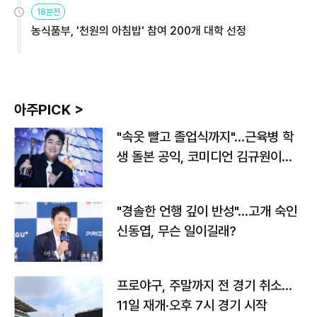
원
18분전
농식품부, '천원의 아침밥' 참여 200개 대학 선정
아주PICK >
"속옷 빨고 졸업식까지"…근육병 학
생 돌본 공익, 코미디언 김규원이었
다
"경솔한 언행 깊이 반성"…고개 숙인
신동엽, 무슨 일이길래?
프로야구, 주말까지 전 경기 취소…
11일 재개·오후 7시 경기 시작