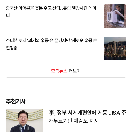
중국산 에어콘을 웃돈 주고 산다...유럽 열광시킨 메이
디
스티븐 로치 '과거의 홍콩'은 끝났지만 '새로운 홍콩'은
진행중
중국뉴스
더보기
추천기사
李, 정부 세제개편안에 제동…ISA·주
가누르기안 재검토 지시