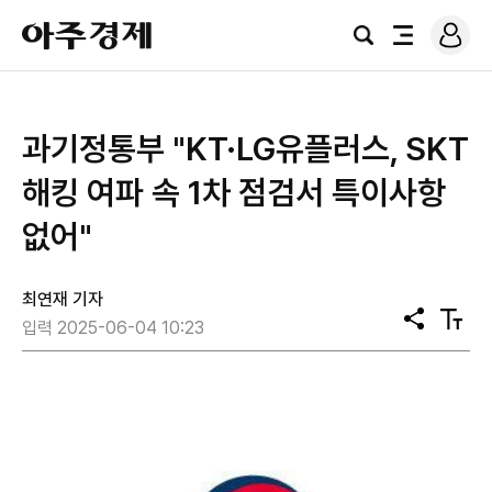
로
아
그
검
전
주
인
색
체
경
메
제
뉴
과기정통부 "KT·LG유플러스, SKT
해킹 여파 속 1차 점검서 특이사항
없어"
최연재 기자
공
텍
입력 2025-06-04 10:23
유
스
트
크
기