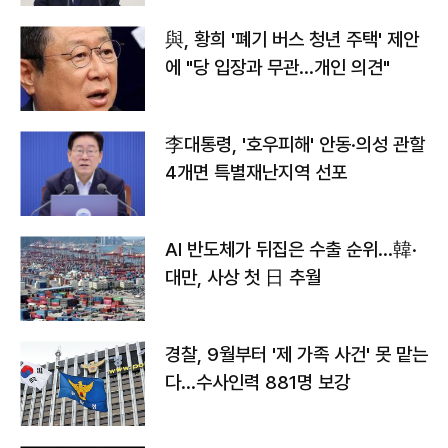
與, 황희 '폐기 버스 청년 주택' 제안
에 "당 입장과 무관…개인 의견"
李대통령, '호우피해' 안동·의성 관할
4개면 특별재난지역 선포
AI 반도체가 뒤집은 수출 순위…韓·
대만, 사상 첫 日 추월
경찰, 9월부터 '제 가족 사건' 못 맡는
다…수사인력 881명 보강