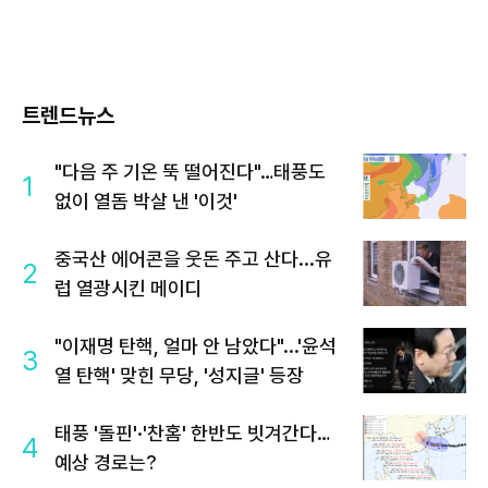
트렌드뉴스
"다음 주 기온 뚝 떨어진다"…태풍도
1
없이 열돔 박살 낸 '이것'
중국산 에어콘을 웃돈 주고 산다...유
2
럽 열광시킨 메이디
"이재명 탄핵, 얼마 안 남았다"...'윤석
3
열 탄핵' 맞힌 무당, '성지글' 등장
태풍 '돌핀'·'찬홈' 한반도 빗겨간다…
4
예상 경로는?