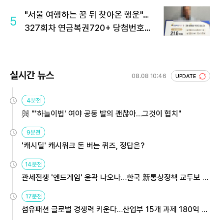
"서울 여행하는 꿈 뒤 찾아온 행운"…
5
327회차 연금복권720+ 당첨번호조
회 주목
실시간 뉴스
08.08 10:46
UPDATE
4분전
與 "'하늘이법' 여야 공동 발의 괜찮아…그것이 협치"
9분전
'캐시딜' 캐시워크 돈 버는 퀴즈, 정답은?
14분전
관세전쟁 '엔드게임' 윤곽 나오나…한국 新통상정책 교두보 활
용해야
17분전
섬유패션 글로벌 경쟁력 키운다…산업부 15개 과제 180억 지