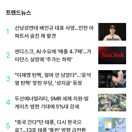
트렌드뉴스
신남성연대 배인규 대표 사망…인천 아
1
파트서 숨진 채 발견
샌디스크, AI 수요에 '매출 4.7배'…가
2
이던스 실망에 '주가는 하락'
"이재명 탄핵, 얼마 안 남았다"...'윤석
3
열 탄핵' 맞힌 무당, '성지글' 등장
두산에너빌리티, SMR 세제 지원·빌
4
게이츠 방한 기대에 5%대 강세
"중국 간다"던 태풍, 다시 한국으
5
로?...13호 태풍 '돌핀' 방향 급전환