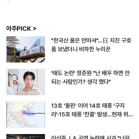
아주PICK >
"한국산 물은 안마셔"…日 지진 구호
품 보냈더니 비하한 누리꾼
'태도 논란' 정준원 "난 배우 하면 안
되는 사람인가? 생각 했다"
13호 '돌핀' 이어 14호 태풍 '구지
라'·15호 태풍 '찬홈' 발생…현재 위
치와 이동경로는?
이상준, LA 공연 논란에 사과 "너무