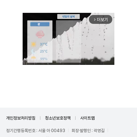
더보기
arrow_forward_ios
Unmute
개인정보처리방침
청소년보호정책
사이트맵
정기간행등록번호 : 서울 아 00493
회장·발행인 : 곽영길