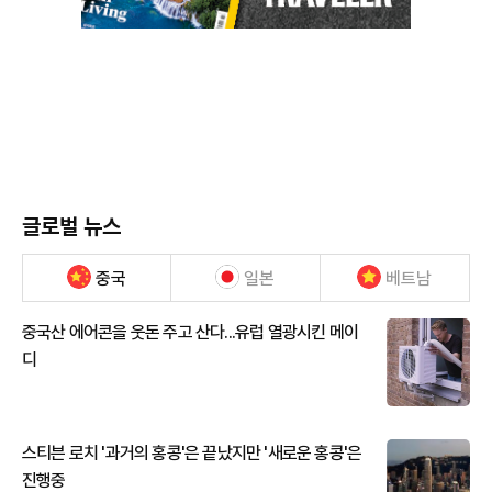
글로벌 뉴스
중국
일본
베트남
중국산 에어콘을 웃돈 주고 산다...유럽 열광시킨 메이
디
스티븐 로치 '과거의 홍콩'은 끝났지만 '새로운 홍콩'은
진행중