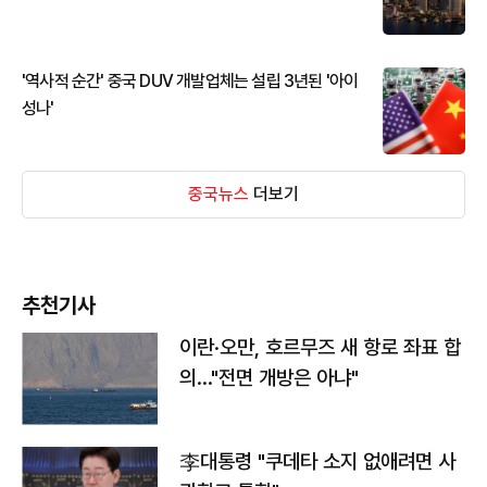
'역사적 순간' 중국 DUV 개발업체는 설립 3년된 '아이
성나'
중국뉴스
더보기
추천기사
이란·오만, 호르무즈 새 항로 좌표 합
의…"전면 개방은 아냐"
李대통령 "쿠데타 소지 없애려면 사