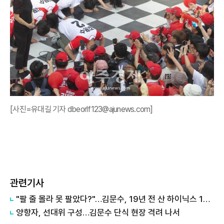
[사진=유대길 기자 dbeorlf123@ajunews.com]
관련기사
"팔 줄 몰라 못 팔았다?"…김문수, 19년 전 산 하이닉스 100배 수익설
양향자, 선대위 구성…김문수 단식 현장 격려 나서