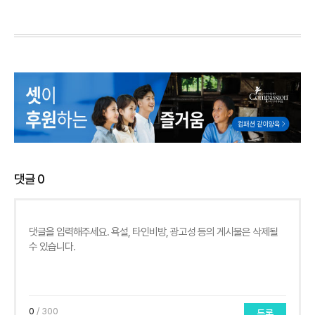
댓글
0
0
/ 300
등록