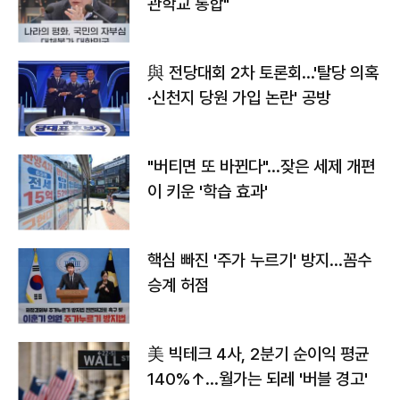
관학교 통합"
與 전당대회 2차 토론회…'탈당 의혹
·신천지 당원 가입 논란' 공방
"버티면 또 바뀐다"…잦은 세제 개편
이 키운 '학습 효과'
핵심 빠진 '주가 누르기' 방지…꼼수
승계 허점
美 빅테크 4사, 2분기 순이익 평균
140%↑…월가는 되레 '버블 경고'