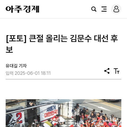
로
아
그
검
전
주
인
색
체
경
메
제
뉴
[포토] 큰절 올리는 김문수 대선 후
보
유대길 기자
공
텍
입력 2025-06-01 18:11
유
스
트
크
기