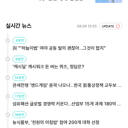
실시간 뉴스
08.06 12:55
UPDATE
4분전
與 "'하늘이법' 여야 공동 발의 괜찮아…그것이 협치"
9분전
'캐시딜' 캐시워크 돈 버는 퀴즈, 정답은?
14분전
관세전쟁 '엔드게임' 윤곽 나오나…한국 新통상정책 교두보 활
용해야
17분전
섬유패션 글로벌 경쟁력 키운다…산업부 15개 과제 180억 지
원
18분전
농식품부, '천원의 아침밥' 참여 200개 대학 선정