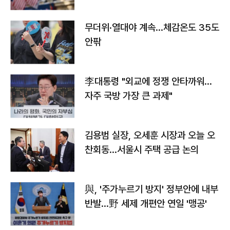
무더위·열대야 계속…체감온도 35도
안팎
李대통령 "외교에 정쟁 안타까워…
자주 국방 가장 큰 과제"
김용범 실장, 오세훈 시장과 오늘 오
찬회동...서울시 주택 공급 논의
與, '주가누르기 방지' 정부안에 내부
반발…野 세제 개편안 연일 '맹공'