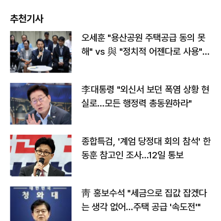
추천기사
오세훈 "용산공원 주택공급 동의 못
해" vs 與 "정치적 어젠다로 사용"
맞불
李대통령 "외신서 보던 폭염 상황 현
실로…모든 행정력 총동원하라"
종합특검, '계엄 당정대 회의 참석' 한
동훈 참고인 조사...12일 통보
靑 홍보수석 "세금으로 집값 잡겠다
는 생각 없어…주택 공급 '속도전'"