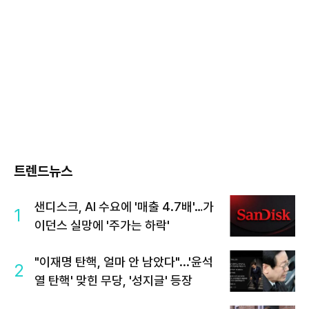
트렌드뉴스
샌디스크, AI 수요에 '매출 4.7배'…가
1
이던스 실망에 '주가는 하락'
"이재명 탄핵, 얼마 안 남았다"...'윤석
2
열 탄핵' 맞힌 무당, '성지글' 등장