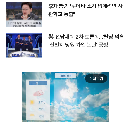
李대통령 "쿠데타 소지 없애려면 사
관학교 통합"
與 전당대회 2차 토론회…'탈당 의혹
·신천지 당원 가입 논란' 공방
더보기
arrow_forward_ios