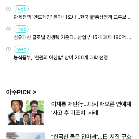
14분전
관세전쟁 '엔드게임' 윤곽 나오나…한국 新통상정책 교두보 활
용해야
17분전
섬유패션 글로벌 경쟁력 키운다…산업부 15개 과제 180억 지
원
18분전
농식품부, '천원의 아침밥' 참여 200개 대학 선정
아주PICK >
이재룡 재판行…다시 떠오른 연예계
'사고 후 미조치' 사례
"한국산 물은 안마셔"…日 지진 구호