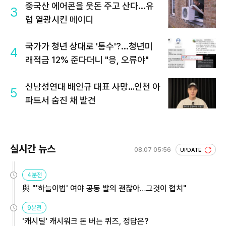
중국산 에어콘을 웃돈 주고 산다...유
3
럽 열광시킨 메이디
국가가 청년 상대로 '통수'?...청년미
4
래적금 12% 준다더니 "응, 오류야"
신남성연대 배인규 대표 사망…인천 아
5
파트서 숨진 채 발견
실시간 뉴스
08.07 05:56
UPDATE
4분전
與 "'하늘이법' 여야 공동 발의 괜찮아…그것이 협치"
9분전
'캐시딜' 캐시워크 돈 버는 퀴즈, 정답은?