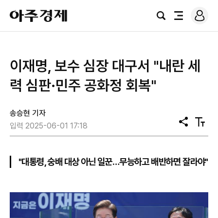
로
아
그
검
전
주
인
색
체
경
메
제
뉴
이재명, 보수 심장 대구서 "내란 세
력 심판·민주 공화정 회복"
송승현 기자
공
텍
입력 2025-06-01 17:18
유
스
트
크
기
"대통령, 숭배 대상 아닌 일꾼…무능하고 배반하면 잘라야"