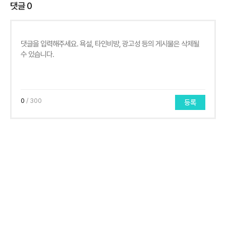
댓글
0
0
/ 300
등록