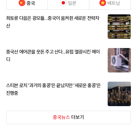
중국
일본
베트남
희토류 다음은 광모듈…중국이 움켜쥔 새로운 전략자
산
중국산 에어콘을 웃돈 주고 산다...유럽 열광시킨 메이
디
스티븐 로치 '과거의 홍콩'은 끝났지만 '새로운 홍콩'은
진행중
중국뉴스
더보기