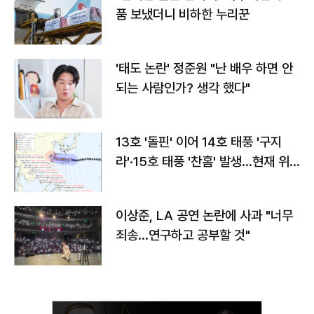
품 보냈더니 비하한 누리꾼
'태도 논란' 정준원 "난 배우 하면 안
되는 사람인가? 생각 했다"
13호 '돌핀' 이어 14호 태풍 '구지
라'·15호 태풍 '찬홈' 발생…현재 위
치와 이동경로는?
이상준, LA 공연 논란에 사과 "너무
죄송…연구하고 공부할 것"