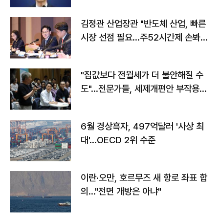
김정관 산업장관 "반도체 산업, 빠른
시장 선점 필요…주52시간제 손봐
야"
"집값보다 전월세가 더 불안해질 수
도"…전문가들, 세제개편안 부작용
우려
6월 경상흑자, 497억달러 '사상 최
대'…OECD 2위 수준
이란·오만, 호르무즈 새 항로 좌표 합
의…"전면 개방은 아냐"