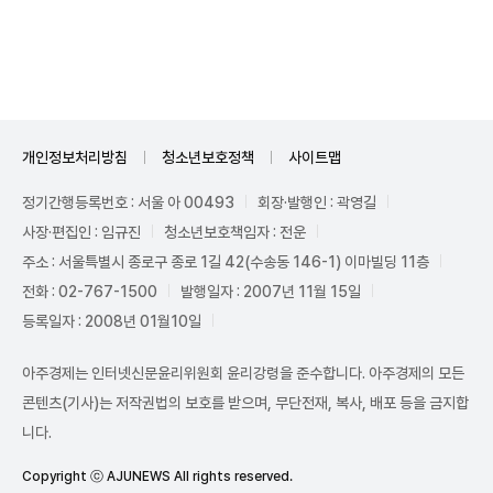
Unmute
개인정보처리방침
청소년보호정책
사이트맵
정기간행등록번호 : 서울 아 00493
회장·발행인 : 곽영길
사장·편집인 : 임규진
청소년보호책임자 : 전운
주소 : 서울특별시 종로구 종로 1길 42(수송동 146-1) 이마빌딩 11층
전화 : 02-767-1500
발행일자 : 2007년 11월 15일
등록일자 : 2008년 01월10일
아주경제는 인터넷신문윤리위원회 윤리강령을 준수합니다. 아주경제의 모든
콘텐츠(기사)는 저작권법의 보호를 받으며, 무단전재, 복사, 배포 등을 금지합
니다.
Copyright ⓒ AJUNEWS All rights reserved.