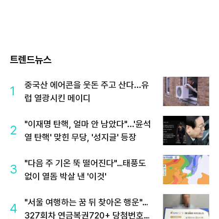
트렌드뉴스
중국산 에어콘을 웃돈 주고 산다...유
1
럽 열광시킨 메이디
"이재명 탄핵, 얼마 안 남았다"...'윤석
2
열 탄핵' 맞힌 무당, '성지글' 등장
"다음 주 기온 뚝 떨어진다"…태풍도
3
없이 열돔 박살 낸 '이것'
"서울 여행하는 꿈 뒤 찾아온 행운"…
4
327회차 연금복권720+ 당첨번호조