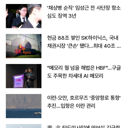
'채상병 순직' 임성근 전 사단장 항소
심도 징역 3년
현금 88조 쌓인 SK하이닉스, 국내
채권시장 '큰손' 됐다…최대 40조 투
자
"메모리 월 넘을 해법은 HBF"…구글
도 주목한 차세대 AI 메모리
이란·오만, 호르무즈 '중앙항로 통항'
추진…입항은 이란 관리
靑, 北 탄도미사일에 안보실 긴급회