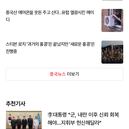
중국산 에어콘을 웃돈 주고 산다...유럽 열광시킨 메이
디
스티븐 로치 '과거의 홍콩'은 끝났지만 '새로운 홍콩'은
진행중
중국뉴스
더보기
추천기사
李대통령 "군, 내란 이후 신뢰 회복
해야…지휘부 헌신해달라"