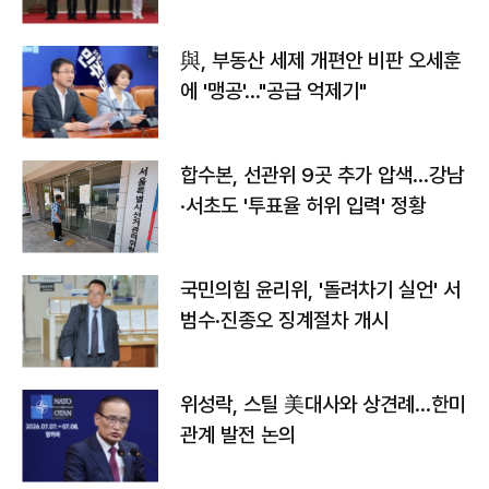
與, 부동산 세제 개편안 비판 오세훈
에 '맹공'…"공급 억제기"
합수본, 선관위 9곳 추가 압색…강남
·서초도 '투표율 허위 입력' 정황
국민의힘 윤리위, '돌려차기 실언' 서
범수·진종오 징계절차 개시
위성락, 스틸 美대사와 상견례…한미
관계 발전 논의