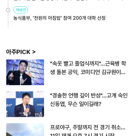
원
18분전
농식품부, '천원의 아침밥' 참여 200개 대학 선정
아주PICK >
"속옷 빨고 졸업식까지"…근육병 학
생 돌본 공익, 코미디언 김규원이었
다
"경솔한 언행 깊이 반성"…고개 숙인
신동엽, 무슨 일이길래?
프로야구, 주말까지 전 경기 취소…
11일 재개·오후 7시 경기 시작