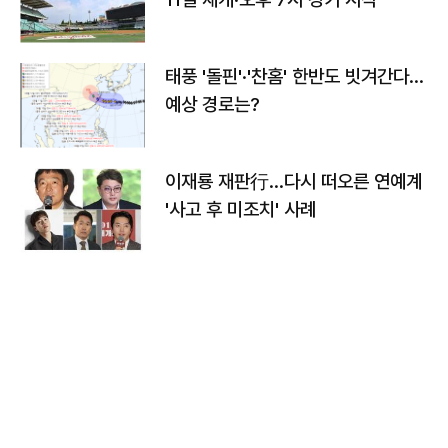
태풍 '돌핀'·'찬홈' 한반도 빗겨간다…
예상 경로는?
이재룡 재판行…다시 떠오른 연예계
'사고 후 미조치' 사례