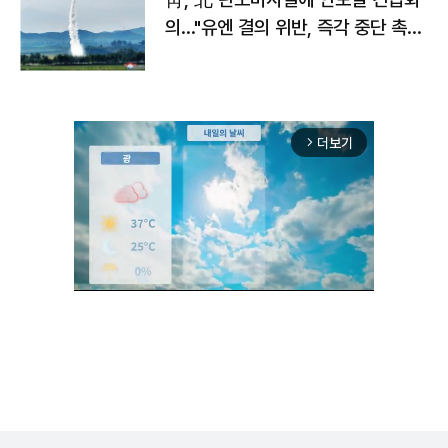
의…"유엔 결의 위반, 즉각 중단 촉
구"
더보기
arrow_forward_ios
Unmute