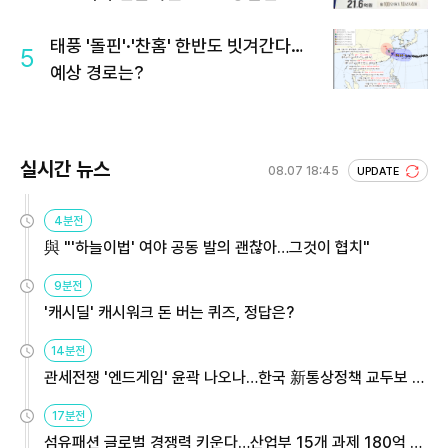
회 주목
태풍 '돌핀'·'찬홈' 한반도 빗겨간다…
5
예상 경로는?
실시간 뉴스
08.07 18:45
UPDATE
4분전
與 "'하늘이법' 여야 공동 발의 괜찮아…그것이 협치"
9분전
'캐시딜' 캐시워크 돈 버는 퀴즈, 정답은?
14분전
관세전쟁 '엔드게임' 윤곽 나오나…한국 新통상정책 교두보 활
용해야
17분전
섬유패션 글로벌 경쟁력 키운다…산업부 15개 과제 180억 지