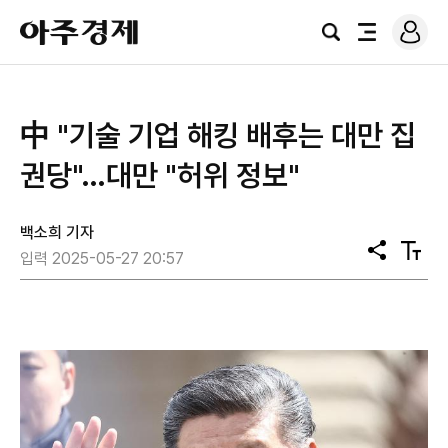
로
아
그
검
전
주
인
색
체
경
메
제
뉴
中 "기술 기업 해킹 배후는 대만 집
권당"…대만 "허위 정보"
백소희 기자
공
텍
입력 2025-05-27 20:57
유
스
트
크
기