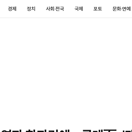
경제
정치
사회·전국
국제
포토
문화·연예