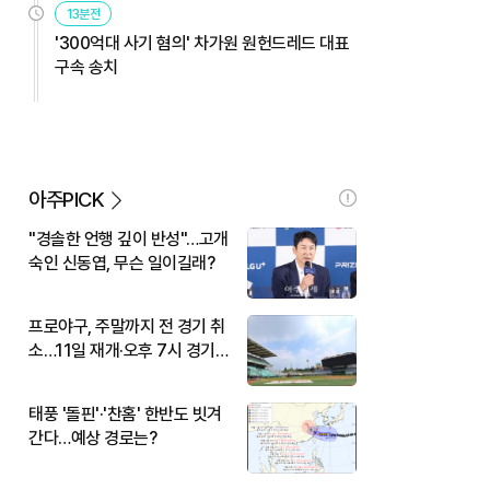
13분전
'300억대 사기 혐의' 차가원 원헌드레드 대표
구속 송치
아주PICK
"경솔한 언행 깊이 반성"…고개
숙인 신동엽, 무슨 일이길래?
프로야구, 주말까지 전 경기 취
소…11일 재개·오후 7시 경기
시작
태풍 '돌핀'·'찬홈' 한반도 빗겨
간다…예상 경로는?