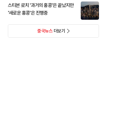
스티븐 로치 '과거의 홍콩'은 끝났지만
'새로운 홍콩'은 진행중
중국뉴스
더보기