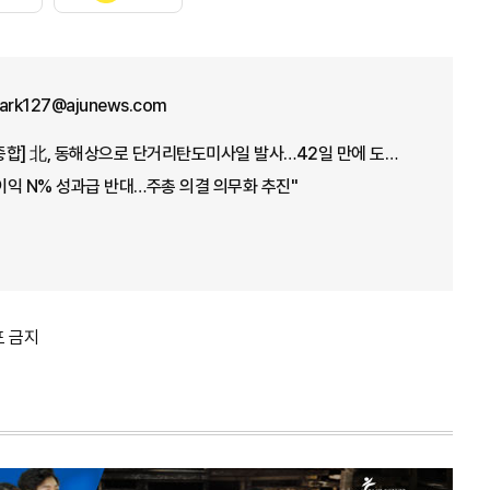
park127@ajunews.com
[아주경제 오늘의 뉴스종합] 北, 동해상으로 단거리탄도미사일 발사…42일 만에 도발 外
익 N% 성과급 반대…주총 의결 의무화 추진"
포 금지