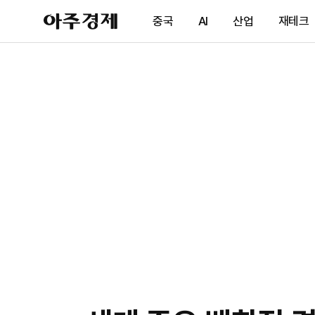
아
중국
AI
산업
재테크
주
경
제