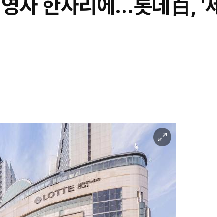
영자 한자리에…롯데百, '제
이
미
지
확
대