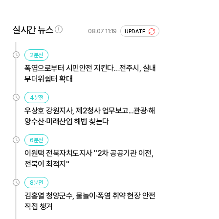
실시간 뉴스
08.07 11:19
UPDATE
2분전
폭염으로부터 시민안전 지킨다…전주시, 실내
무더위쉼터 확대
4분전
우상호 강원지사, 제2청사 업무보고...관광·해
양수산·미래산업 해법 찾는다
6분전
이원택 전북자치도지사 "2차 공공기관 이전,
전북이 최적지"
8분전
김홍열 청양군수, 물놀이·폭염 취약 현장 안전
직접 챙겨