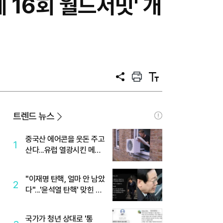
 16회 월드서밋' 개
공
프
텍
유
린
스
트
트
크
기
트렌드 뉴스
중국산 에어콘을 웃돈 주고
1
산다...유럽 열광시킨 메이
디
"이재명 탄핵, 얼마 안 남았
2
다"...'윤석열 탄핵' 맞힌 무
당, '성지글' 등장
국가가 청년 상대로 '통