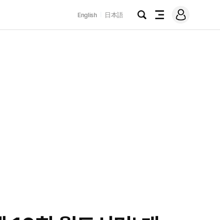
로
English
日本語
그
검
전
인
색
체
메
뉴