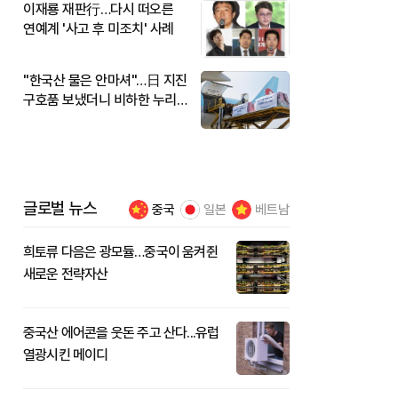
이재룡 재판行…다시 떠오른
연예계 '사고 후 미조치' 사례
"한국산 물은 안마셔"…日 지진
구호품 보냈더니 비하한 누리
꾼
글로벌 뉴스
중국
일본
베트남
희토류 다음은 광모듈…중국이 움켜쥔
새로운 전략자산
중국산 에어콘을 웃돈 주고 산다...유럽
열광시킨 메이디