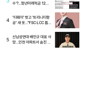
3
수'?...청년미래적금 12%
준다더니 "응, 오류야"
'티웨이' 벗고 '트리니티항
4
공' 새 옷…"FSC·LCC 틈
새, SSC 전략으로 공략"
신남성연대 배인규 대표 사
5
망…인천 아파트서 숨진 채
발견