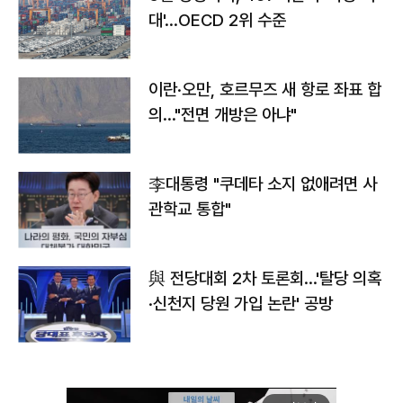
대'…OECD 2위 수준
이란·오만, 호르무즈 새 항로 좌표 합
의…"전면 개방은 아냐"
李대통령 "쿠데타 소지 없애려면 사
관학교 통합"
與 전당대회 2차 토론회…'탈당 의혹
·신천지 당원 가입 논란' 공방