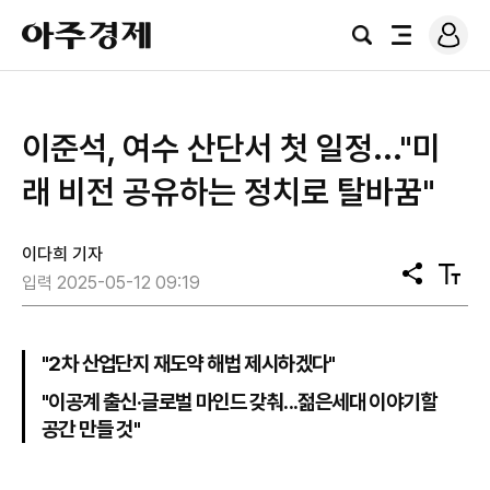
로
아
그
검
전
주
인
색
체
경
메
제
뉴
이준석, 여수 산단서 첫 일정..."미
래 비전 공유하는 정치로 탈바꿈"
이다희 기자
공
텍
입력 2025-05-12 09:19
유
스
트
크
기
"2차 산업단지 재도약 해법 제시하겠다"
"이공계 출신·글로벌 마인드 갖춰...젊은세대 이야기할
공간 만들 것"