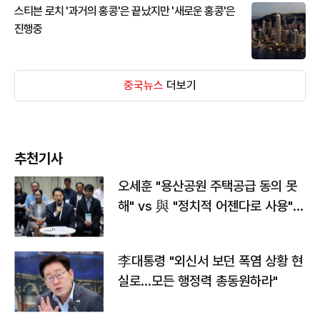
스티븐 로치 '과거의 홍콩'은 끝났지만 '새로운 홍콩'은
진행중
중국뉴스
더보기
추천기사
오세훈 "용산공원 주택공급 동의 못
해" vs 與 "정치적 어젠다로 사용"
맞불
李대통령 "외신서 보던 폭염 상황 현
실로…모든 행정력 총동원하라"