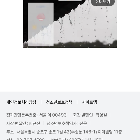
더보기
arrow_forward_ios
Unmute
개인정보처리방침
청소년보호정책
사이트맵
정기간행등록번호 : 서울 아 00493
회장·발행인 : 곽영길
사장·편집인 : 임규진
청소년보호책임자 : 전운
주소 : 서울특별시 종로구 종로 1길 42(수송동 146-1) 이마빌딩 11층