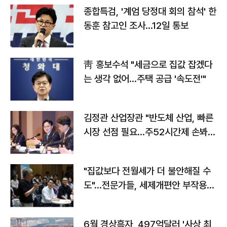
종합특검, '계엄 당정대 회의 참석' 한
동훈 참고인 조사...12일 통보
靑 홍보수석 "세금으로 집값 잡겠다
는 생각 없어…주택 공급 '속도전'"
김정관 산업장관 "반도체 산업, 빠른
시장 선점 필요…주52시간제 손봐
야"
"집값보다 전월세가 더 불안해질 수
도"…전문가들, 세제개편안 부작용
우려
6월 경상흑자, 497억달러 '사상 최