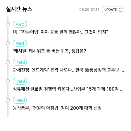
실시간 뉴스
08.06 17:41
UPDATE
4분전
與 "'하늘이법' 여야 공동 발의 괜찮아…그것이 협치"
9분전
'캐시딜' 캐시워크 돈 버는 퀴즈, 정답은?
14분전
관세전쟁 '엔드게임' 윤곽 나오나…한국 新통상정책 교두보 활
용해야
17분전
섬유패션 글로벌 경쟁력 키운다…산업부 15개 과제 180억 지
원
18분전
농식품부, '천원의 아침밥' 참여 200개 대학 선정