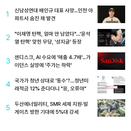
신남성연대 배인규 대표 사망…인천 아
1
파트서 숨진 채 발견
"이재명 탄핵, 얼마 안 남았다"...'윤석
2
열 탄핵' 맞힌 무당, '성지글' 등장
샌디스크, AI 수요에 '매출 4.7배'…가
3
이던스 실망에 '주가는 하락'
국가가 청년 상대로 '통수'?...청년미
4
래적금 12% 준다더니 "응, 오류야"
두산에너빌리티, SMR 세제 지원·빌
5
게이츠 방한 기대에 5%대 강세