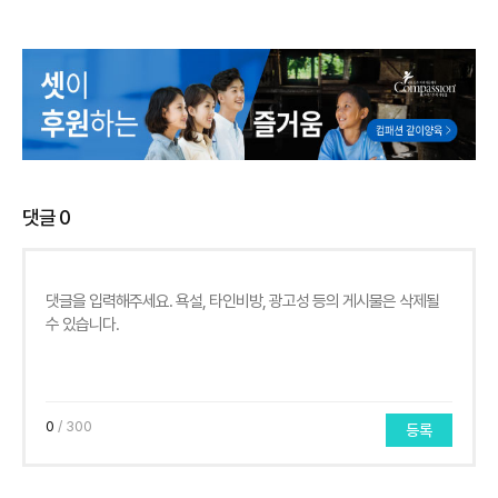
댓글
0
0
/ 300
등록