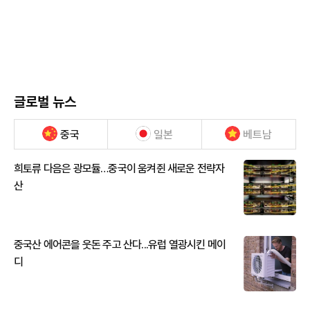
글로벌 뉴스
중국
일본
베트남
희토류 다음은 광모듈…중국이 움켜쥔 새로운 전략자
산
중국산 에어콘을 웃돈 주고 산다...유럽 열광시킨 메이
디