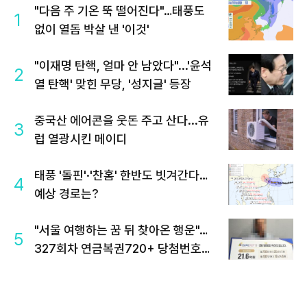
"다음 주 기온 뚝 떨어진다"…태풍도
1
없이 열돔 박살 낸 '이것'
"이재명 탄핵, 얼마 안 남았다"...'윤석
2
열 탄핵' 맞힌 무당, '성지글' 등장
중국산 에어콘을 웃돈 주고 산다...유
3
럽 열광시킨 메이디
태풍 '돌핀'·'찬홈' 한반도 빗겨간다…
4
예상 경로는?
"서울 여행하는 꿈 뒤 찾아온 행운"…
5
327회차 연금복권720+ 당첨번호조
회 주목