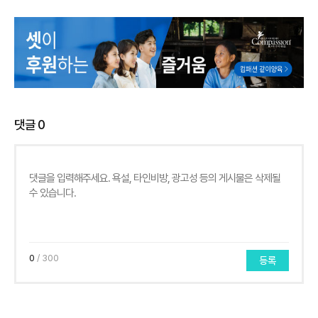
댓글
0
0
/ 300
등록