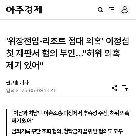
로
아
그
검
전
주
인
색
체
경
메
제
뉴
'위장전입·리조트 접대 의혹' 이정섭
첫 재판서 혐의 부인..."허위 의혹
제기 있어"
권규홍 기자
공
텍
입력 2025-05-09 14:46
유
스
트
크
기
"처남과 처남댁 이혼소송 과정에서 추측성 주장, 허위 의혹
제기 있어"
범죄기록 무단 조회 혐의, 청탁금지법 위반 혐의도 모두