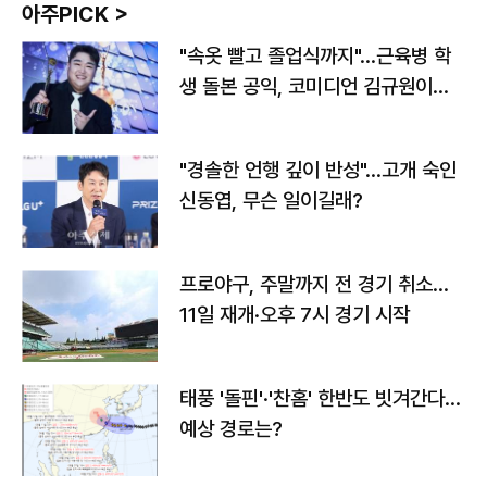
아주PICK >
"속옷 빨고 졸업식까지"…근육병 학
생 돌본 공익, 코미디언 김규원이었
다
"경솔한 언행 깊이 반성"…고개 숙인
신동엽, 무슨 일이길래?
프로야구, 주말까지 전 경기 취소…
11일 재개·오후 7시 경기 시작
태풍 '돌핀'·'찬홈' 한반도 빗겨간다…
예상 경로는?