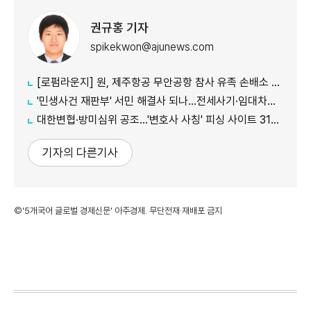
권규홍 기자
spikekwon@ajunews.com
[로펌라운지] 원, 제주항공 무안공항 참사 유족 손배소 대리..."참사 진상 명확히 규명"
'민생사건 재판부' 서민 해결사 되나...전세사기·임대차분쟁 평균 3개월내 해결
대한변협·방미심위 공조…'변호사 사칭' 피싱 사이트 31건 무더기 차단
기자의 다른기사
©'5개국어 글로벌 경제신문' 아주경제. 무단전재·재배포 금지