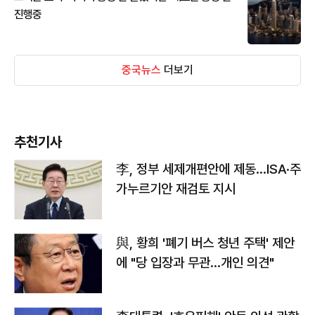
진행중
중국뉴스
더보기
추천기사
李, 정부 세제개편안에 제동…ISA·주
가누르기안 재검토 지시
與, 황희 '폐기 버스 청년 주택' 제안
에 "당 입장과 무관…개인 의견"