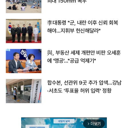
최대 150㎜ 폭우
李대통령 "군, 내란 이후 신뢰 회복
해야…지휘부 헌신해달라"
與, 부동산 세제 개편안 비판 오세훈
에 '맹공'…"공급 억제기"
합수본, 선관위 9곳 추가 압색…강남
·서초도 '투표율 허위 입력' 정황
더보기
arrow_forward_ios