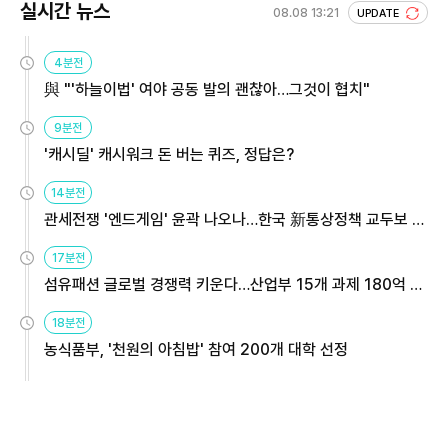
실시간 뉴스
08.08 13:21
UPDATE
4분전
與 "'하늘이법' 여야 공동 발의 괜찮아…그것이 협치"
9분전
'캐시딜' 캐시워크 돈 버는 퀴즈, 정답은?
14분전
관세전쟁 '엔드게임' 윤곽 나오나…한국 新통상정책 교두보 활
용해야
17분전
섬유패션 글로벌 경쟁력 키운다…산업부 15개 과제 180억 지
원
18분전
농식품부, '천원의 아침밥' 참여 200개 대학 선정