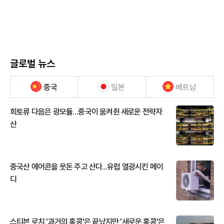
글로벌 뉴스
중국
일본
베트남
희토류 다음은 광모듈…중국이 움켜쥔 새로운 전략자
산
중국산 에어콘을 웃돈 주고 산다...유럽 열광시킨 메이
디
스티븐 로치 '과거의 홍콩'은 끝났지만 '새로운 홍콩'은