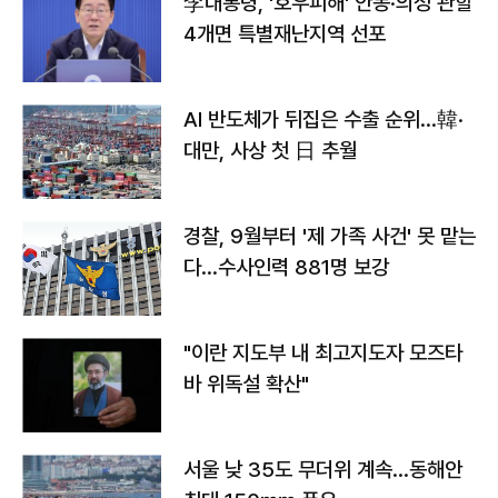
李대통령, '호우피해' 안동·의성 관할
4개면 특별재난지역 선포
AI 반도체가 뒤집은 수출 순위…韓·
대만, 사상 첫 日 추월
경찰, 9월부터 '제 가족 사건' 못 맡는
다…수사인력 881명 보강
"이란 지도부 내 최고지도자 모즈타
바 위독설 확산"
서울 낮 35도 무더위 계속…동해안