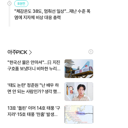
8분전
"체감온도 38도, 멈춰선 일상"…재난 수준 폭
염에 지자체 비상 대응 총력
아주PICK
"한국산 물은 안마셔"…日 지진
구호품 보냈더니 비하한 누리
꾼
'태도 논란' 정준원 "난 배우 하
면 안 되는 사람인가? 생각 했
다"
13호 '돌핀' 이어 14호 태풍 '구
지라'·15호 태풍 '찬홈' 발생…
현재 위치와 이동경로는?