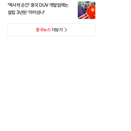
'역사적 순간' 중국 DUV 개발업체는
설립 3년된 '아이성나'
중국뉴스
더보기