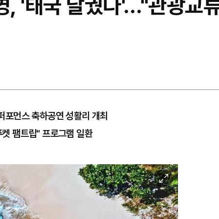
, '태국 달궜다'…"관광교
POP 퍼포먼스 축하공연 성활리 개최
인푸켓 팸트립" 프로그램 일환
이
미
지