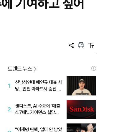
류에 기여하고 싶어
공
프
텍
유
린
스
트
트
크
기
트렌드 뉴스
신남성연대 배인규 대표 사
1
망…인천 아파트서 숨진 채
발견
샌디스크, AI 수요에 '매출
2
4.7배'…가이던스 실망에
'주가는 하락'
"이재명 탄핵, 얼마 안 남았