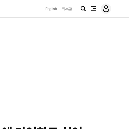
로
English
日本語
그
검
전
인
색
체
메
뉴