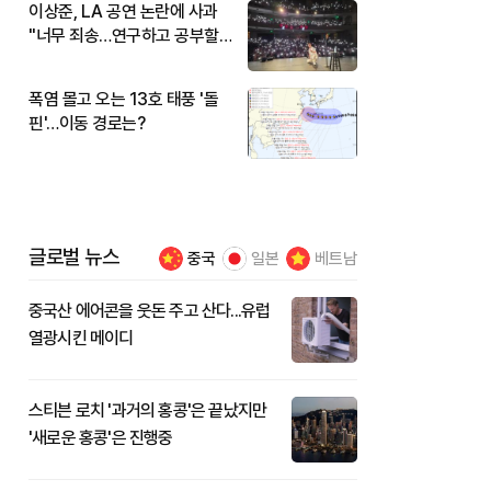
이상준, LA 공연 논란에 사과
"너무 죄송…연구하고 공부할
것"
폭염 몰고 오는 13호 태풍 '돌
핀'…이동 경로는?
글로벌 뉴스
중국
일본
베트남
중국산 에어콘을 웃돈 주고 산다...유럽
열광시킨 메이디
스티븐 로치 '과거의 홍콩'은 끝났지만
'새로운 홍콩'은 진행중