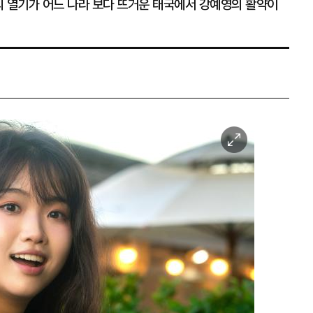
P의 열기가 어느 나라 보다 뜨거운 태국에서 강예영의 활약이
이
미
지
확
대