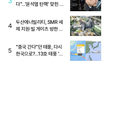
3
다"...'윤석열 탄핵' 맞힌 무
당, '성지글' 등장
두산에너빌리티, SMR 세
4
제 지원·빌 게이츠 방한 기
대에 5%대 강세
"중국 간다"던 태풍, 다시
5
한국으로?...13호 태풍 '돌
핀' 방향 급전환