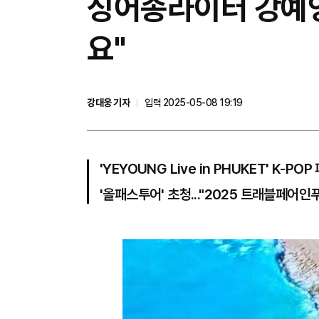
싱어송라이터 강예영
요"
강대웅 기자
입력 2025-05-08 19:19
'YEYOUNG Live in PHUKET' K-
'올패스투어' 초청..."2025 트래블페어