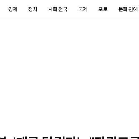
경제
정치
사회·전국
국제
포토
문화·연예