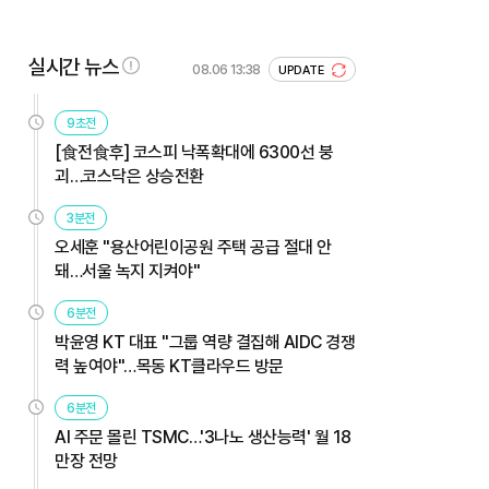
실시간 뉴스
08.06 13:38
UPDATE
9초전
[食전食후] 코스피 낙폭확대에 6300선 붕
괴…코스닥은 상승전환
3분전
오세훈 "용산어린이공원 주택 공급 절대 안
돼…서울 녹지 지켜야"
6분전
박윤영 KT 대표 "그룹 역량 결집해 AIDC 경쟁
력 높여야"…목동 KT클라우드 방문
6분전
AI 주문 몰린 TSMC…'3나노 생산능력' 월 18
만장 전망