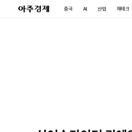
아
중국
AI
산업
재테크
주
경
제