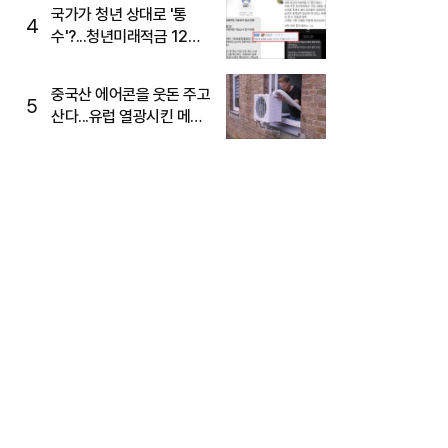
국가가 청년 상대로 '통
4
수'?...청년미래적금 12%
준다더니 "응, 오류야"
중국산 에어콘을 웃돈 주고
5
산다...유럽 열광시킨 메이
디