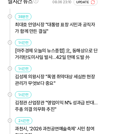
실시간 뉴스
08.06 23:10
UPDATE
38분전
최대호 안양시장 "대통령 표창 시민과 공직자
가 함께 만든 결실"
1시간전
[아주경제 오늘의 뉴스종합] 北, 동해상으로 단
거리탄도미사일 발사…42일 만에 도발 外
1시간전
김성제 의왕시장 "폭염 취약대상 세심한 현장
관리가 무엇보다 중요"
1시간전
김정관 산업장관 "영업이익 N% 성과급 반대…
주총 의결 의무화 추진"
2시간전
과천시, '2026 과천공연예술축제' 시민 참여