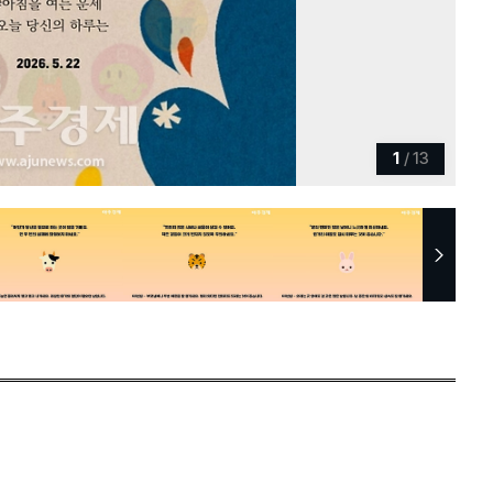
1
/
13