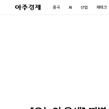
아
중국
AI
산업
재테크
주
경
제