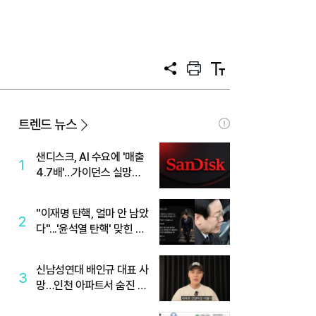
공
프
텍
유
린
스
트
트
크
기
트렌드 뉴스
샌디스크, AI 수요에 '매출
1
4.7배'…가이던스 실망에
'주가는 하락'
"이재명 탄핵, 얼마 안 남았
2
다"...'윤석열 탄핵' 맞힌 무
당, '성지글' 등장
신남성연대 배인규 대표 사
3
망…인천 아파트서 숨진 채
발견