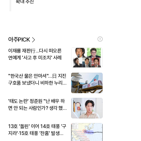
확대 추진
아주PICK
이재룡 재판行…다시 떠오른
연예계 '사고 후 미조치' 사례
"한국산 물은 안마셔"…日 지진
구호품 보냈더니 비하한 누리
꾼
'태도 논란' 정준원 "난 배우 하
면 안 되는 사람인가? 생각 했
다"
13호 '돌핀' 이어 14호 태풍 '구
지라'·15호 태풍 '찬홈' 발생…
현재 위치와 이동경로는?