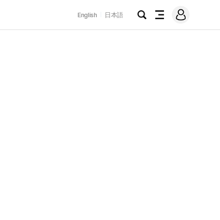
로
English
日本語
그
검
전
인
색
체
메
뉴