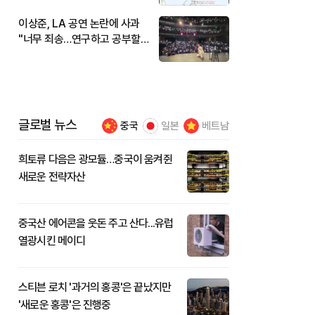
이상준, LA 공연 논란에 사과
"너무 죄송…연구하고 공부할
것"
글로벌 뉴스
중국
일본
베트남
희토류 다음은 광모듈…중국이 움켜쥔
새로운 전략자산
중국산 에어콘을 웃돈 주고 산다...유럽
열광시킨 메이디
스티븐 로치 '과거의 홍콩'은 끝났지만
'새로운 홍콩'은 진행중