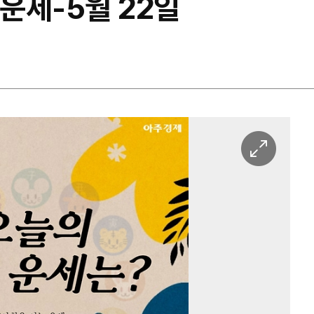
 운세-5월 22일
이
미
지
확
대