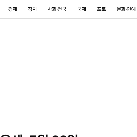
경제
정치
사회·전국
국제
포토
문화·연예