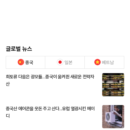
글로벌 뉴스
중국
일본
베트남
희토류 다음은 광모듈…중국이 움켜쥔 새로운 전략자
산
중국산 에어콘을 웃돈 주고 산다...유럽 열광시킨 메이
디