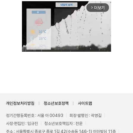
더보기
arrow_forward_ios
Mute
개인정보처리방침
청소년보호정책
사이트맵
정기간행등록번호 : 서울 아 00493
회장·발행인 : 곽영길
사장·편집인 : 임규진
청소년보호책임자 : 전운
주소 : 서울특별시 종로구 종로 1길 42(수송동 146-1) 이마빌딩 11층