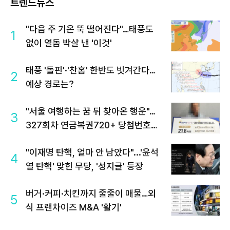
트렌드뉴스
"다음 주 기온 뚝 떨어진다"…태풍도
1
없이 열돔 박살 낸 '이것'
태풍 '돌핀'·'찬홈' 한반도 빗겨간다…
2
예상 경로는?
"서울 여행하는 꿈 뒤 찾아온 행운"…
3
327회차 연금복권720+ 당첨번호조
회 주목
"이재명 탄핵, 얼마 안 남았다"...'윤석
4
열 탄핵' 맞힌 무당, '성지글' 등장
버거·커피·치킨까지 줄줄이 매물…외
5
식 프랜차이즈 M&A '활기'