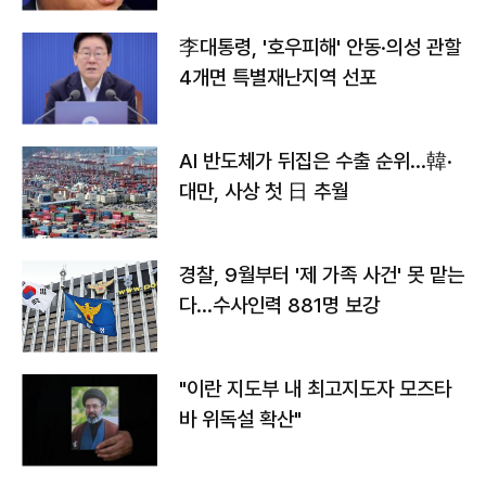
李대통령, '호우피해' 안동·의성 관할
4개면 특별재난지역 선포
AI 반도체가 뒤집은 수출 순위…韓·
대만, 사상 첫 日 추월
경찰, 9월부터 '제 가족 사건' 못 맡는
다…수사인력 881명 보강
"이란 지도부 내 최고지도자 모즈타
바 위독설 확산"