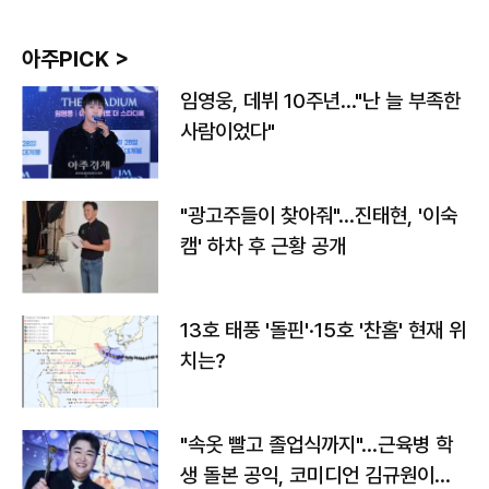
아주PICK >
임영웅, 데뷔 10주년…"난 늘 부족한
사람이었다"
"광고주들이 찾아줘"…진태현, '이숙
캠' 하차 후 근황 공개
13호 태풍 '돌핀'·15호 '찬홈' 현재 위
치는?
"속옷 빨고 졸업식까지"…근육병 학
생 돌본 공익, 코미디언 김규원이었