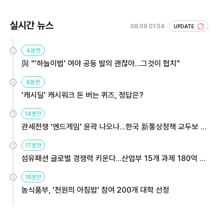
실시간 뉴스
08.09 01:54
UPDATE
4분전
與 "'하늘이법' 여야 공동 발의 괜찮아…그것이 협치"
9분전
'캐시딜' 캐시워크 돈 버는 퀴즈, 정답은?
14분전
관세전쟁 '엔드게임' 윤곽 나오나…한국 新통상정책 교두보 활
용해야
17분전
섬유패션 글로벌 경쟁력 키운다…산업부 15개 과제 180억 지
원
18분전
농식품부, '천원의 아침밥' 참여 200개 대학 선정