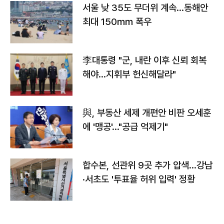
서울 낮 35도 무더위 계속…동해안
최대 150㎜ 폭우
李대통령 "군, 내란 이후 신뢰 회복
해야…지휘부 헌신해달라"
與, 부동산 세제 개편안 비판 오세훈
에 '맹공'…"공급 억제기"
합수본, 선관위 9곳 추가 압색…강남
·서초도 '투표율 허위 입력' 정황