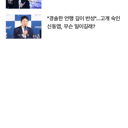
다
"경솔한 언행 깊이 반성"…고개 숙인
신동엽, 무슨 일이길래?