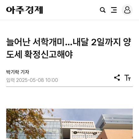
로
아
그
검
전
주
인
색
체
경
메
제
뉴
늘어난 서학개미…내달 2일까지 양
도세 확정신고해야
박기락 기자
공
텍
입력 2025-05-08 10:00
유
스
트
크
기