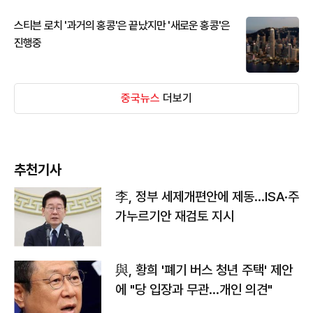
스티븐 로치 '과거의 홍콩'은 끝났지만 '새로운 홍콩'은
진행중
중국뉴스
더보기
추천기사
李, 정부 세제개편안에 제동…ISA·주
가누르기안 재검토 지시
與, 황희 '폐기 버스 청년 주택' 제안
에 "당 입장과 무관…개인 의견"