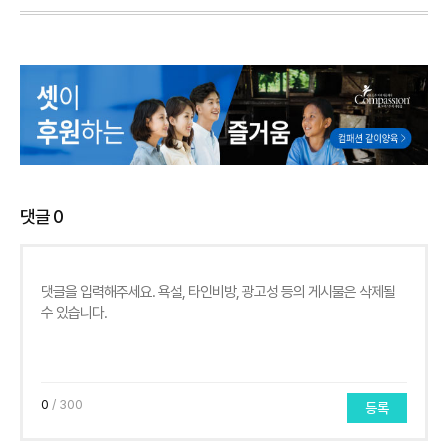
댓글
0
0
/ 300
등록