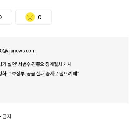
0
0
70@ajunews.com
차기 실언' 서범수·진종오 징계절차 개시
화..."李정부, 공급 실패 증세로 덮으려 해"
포 금지