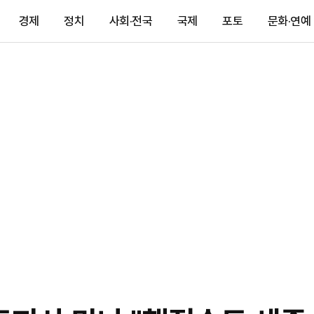
경제
정치
사회·전국
국제
포토
문화·연예