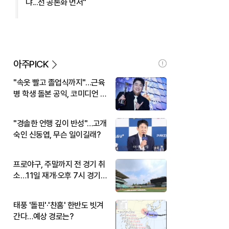
냐...선 공론화 먼저"
아주PICK
"속옷 빨고 졸업식까지"…근육
병 학생 돌본 공익, 코미디언 김
규원이었다
"경솔한 언행 깊이 반성"…고개
숙인 신동엽, 무슨 일이길래?
프로야구, 주말까지 전 경기 취
소…11일 재개·오후 7시 경기
시작
태풍 '돌핀'·'찬홈' 한반도 빗겨
간다…예상 경로는?