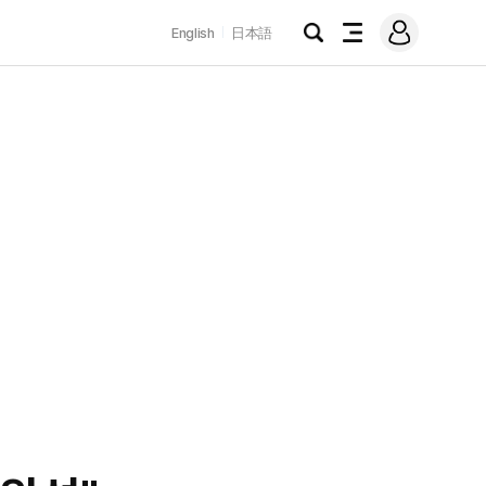
로
English
日本語
그
검
전
인
색
체
메
뉴