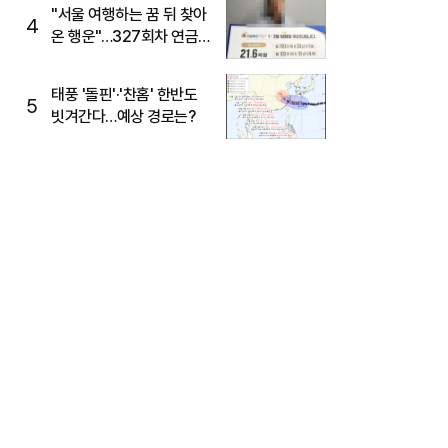
"서울 여행하는 꿈 뒤 찾아
4
온 행운"…327회차 연금
복권720+ 당첨번호조회
주목
태풍 '돌핀'·'찬홈' 한반도
5
빗겨간다…예상 경로는?