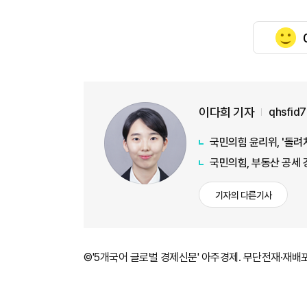
이다희 기자
qhsfid
국민의힘 윤리위, '돌려
국민의힘, 부동산 공세 강
기자의 다른기사
©'5개국어 글로벌 경제신문' 아주경제. 무단전재·재배