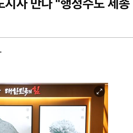
도지사 만나 "행정수도 세종
"
이
미
지
확
대