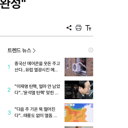
 완성"
공
프
텍
유
린
스
트
트
크
기
트렌드 뉴스
중국산 에어콘을 웃돈 주고
1
산다...유럽 열광시킨 메이
디
"이재명 탄핵, 얼마 안 남았
2
다"...'윤석열 탄핵' 맞힌 무
당, '성지글' 등장
"다음 주 기온 뚝 떨어진
3
다"…태풍도 없이 열돔 박
살 낸 '이것'