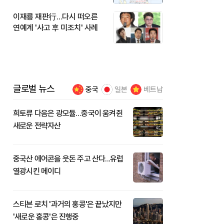
이재룡 재판行…다시 떠오른
연예계 '사고 후 미조치' 사례
글로벌 뉴스
중국
일본
베트남
희토류 다음은 광모듈…중국이 움켜쥔
새로운 전략자산
중국산 에어콘을 웃돈 주고 산다...유럽
열광시킨 메이디
스티븐 로치 '과거의 홍콩'은 끝났지만
'새로운 홍콩'은 진행중