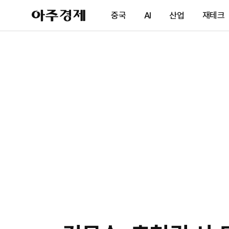
아
중국
AI
산업
재테크
주
경
제