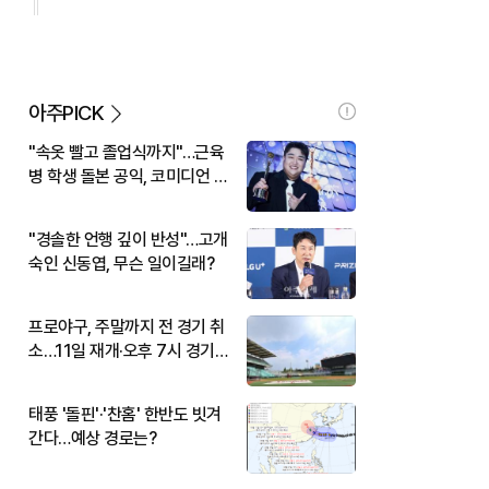
아주PICK
"속옷 빨고 졸업식까지"…근육
병 학생 돌본 공익, 코미디언 김
규원이었다
"경솔한 언행 깊이 반성"…고개
숙인 신동엽, 무슨 일이길래?
프로야구, 주말까지 전 경기 취
소…11일 재개·오후 7시 경기
시작
태풍 '돌핀'·'찬홈' 한반도 빗겨
간다…예상 경로는?