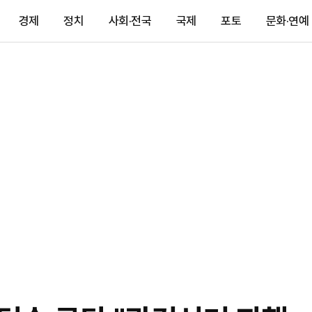
경제
정치
사회·전국
국제
포토
문화·연예