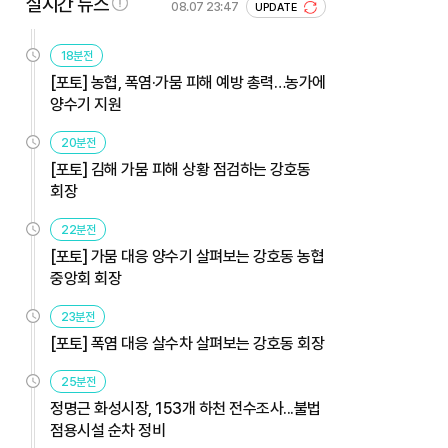
실시간 뉴스
08.07 23:47
UPDATE
18분전
[포토] 농협, 폭염·가뭄 피해 예방 총력…농가에
양수기 지원
20분전
[포토] 김해 가뭄 피해 상황 점검하는 강호동
회장
22분전
[포토] 가뭄 대응 양수기 살펴보는 강호동 농협
중앙회 회장
23분전
[포토] 폭염 대응 살수차 살펴보는 강호동 회장
25분전
정명근 화성시장, 153개 하천 전수조사...불법
점용시설 순차 정비