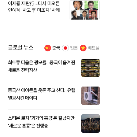
이재룡 재판行…다시 떠오른
연예계 '사고 후 미조치' 사례
글로벌 뉴스
중국
일본
베트남
희토류 다음은 광모듈…중국이 움켜쥔
새로운 전략자산
중국산 에어콘을 웃돈 주고 산다...유럽
열광시킨 메이디
스티븐 로치 '과거의 홍콩'은 끝났지만
'새로운 홍콩'은 진행중