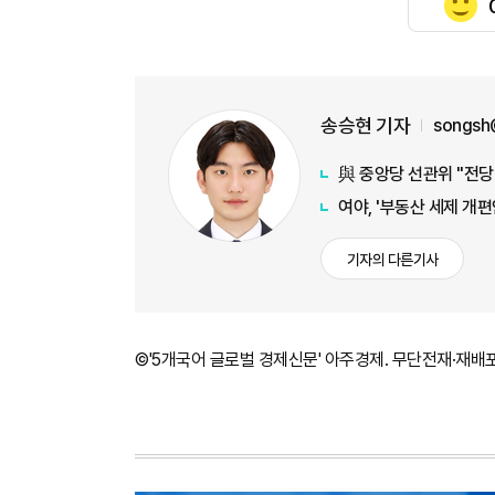
송승현 기자
songsh
與 중앙당 선관위 "전당
여야, '부동산 세제 개편
기자의 다른기사
©'5개국어 글로벌 경제신문' 아주경제. 무단전재·재배