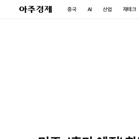
아
중국
AI
산업
재테크
주
경
제