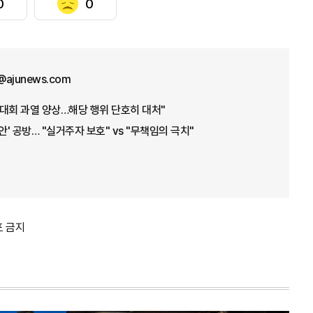
0
0
@ajunews.com
대회 과열 양상…해당 행위 단호히 대처"
안' 공방… "실거주자 보호" vs "무책임의 극치"
포 금지