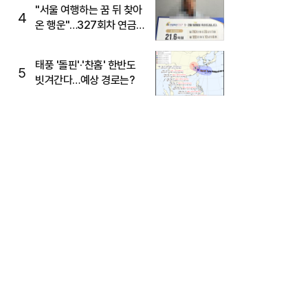
"서울 여행하는 꿈 뒤 찾아
4
온 행운"…327회차 연금
복권720+ 당첨번호조회
주목
태풍 '돌핀'·'찬홈' 한반도
5
빗겨간다…예상 경로는?