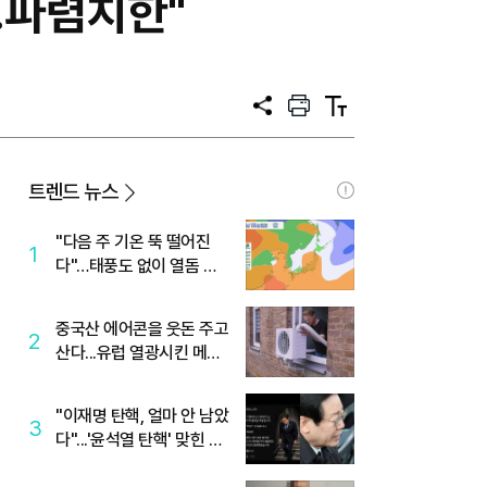
…파렴치한"
공
프
텍
유
린
스
트
트
크
기
트렌드 뉴스
"다음 주 기온 뚝 떨어진
1
다"…태풍도 없이 열돔 박
살 낸 '이것'
중국산 에어콘을 웃돈 주고
2
산다...유럽 열광시킨 메이
디
"이재명 탄핵, 얼마 안 남았
3
다"...'윤석열 탄핵' 맞힌 무
당, '성지글' 등장