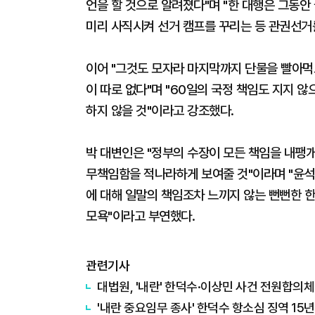
언을 할 것으로 알려졌다"며 "한 대행은 그동안
미리 사직시켜 선거 캠프를 꾸리는 등 관권선거
이어 "그것도 모자라 마지막까지 단물을 빨아먹
이 따로 없다"며 "60일의 국정 책임도 지지 
하지 않을 것"이라고 강조했다.
박 대변인은 "정부의 수장이 모든 책임을 내팽
무책임함을 적나라하게 보여줄 것"이라며 "윤석열
에 대해 일말의 책임조차 느끼지 않는 뻔뻔한 
모욕"이라고 부연했다.
관련기사
대법원, '내란' 한덕수·이상민 사건 전원합의체 
'내란 중요임무 종사' 한덕수 항소심 징역 15