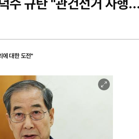
 한덕수 규탄 "관건선거 자행
의에 대한 도전"
이
미
지
확
대