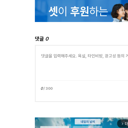
댓글
0
0
/ 300
더
arrow_forward_ios