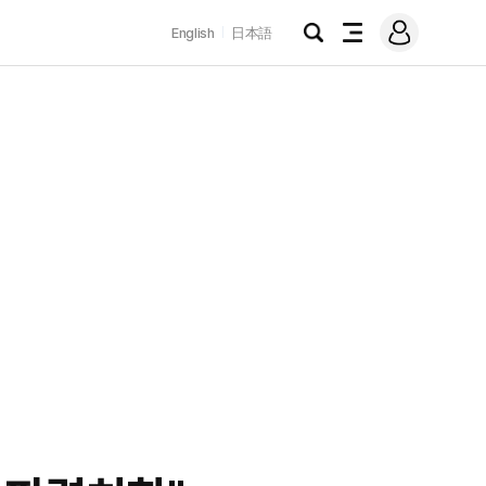
로
English
日本語
그
검
전
인
색
체
메
뉴