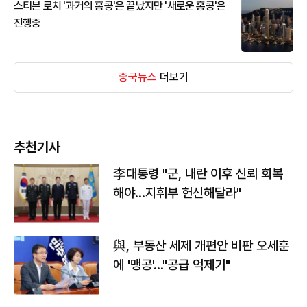
스티븐 로치 '과거의 홍콩'은 끝났지만 '새로운 홍콩'은
진행중
중국뉴스
더보기
추천기사
李대통령 "군, 내란 이후 신뢰 회복
해야…지휘부 헌신해달라"
與, 부동산 세제 개편안 비판 오세훈
에 '맹공'…"공급 억제기"