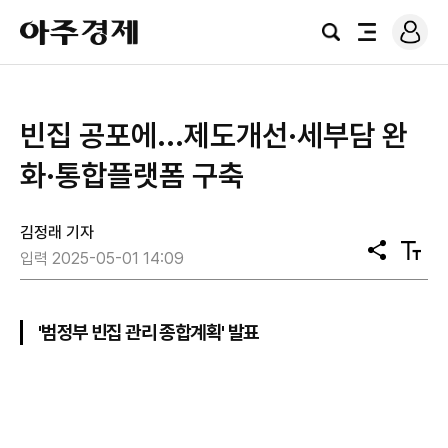
로
아
그
검
전
주
인
색
체
경
메
제
뉴
빈집 공포에...제도개선·세부담 완
화·통합플랫폼 구축
김정래 기자
공
텍
입력 2025-05-01 14:09
유
스
트
크
기
'범정부 빈집 관리 종합계획' 발표