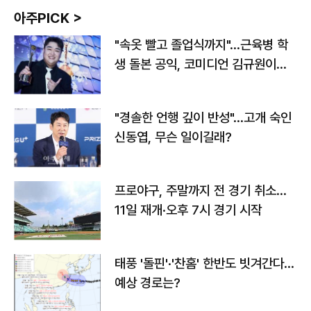
아주PICK >
"속옷 빨고 졸업식까지"…근육병 학
생 돌본 공익, 코미디언 김규원이었
다
"경솔한 언행 깊이 반성"…고개 숙인
신동엽, 무슨 일이길래?
프로야구, 주말까지 전 경기 취소…
11일 재개·오후 7시 경기 시작
태풍 '돌핀'·'찬홈' 한반도 빗겨간다…
예상 경로는?