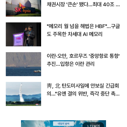
채권시장 '큰손' 됐다…최대 40조 투
자
"메모리 월 넘을 해법은 HBF"…구글
도 주목한 차세대 AI 메모리
이란·오만, 호르무즈 '중앙항로 통항'
추진…입항은 이란 관리
靑, 北 탄도미사일에 안보실 긴급회
의…"유엔 결의 위반, 즉각 중단 촉
구"
더보기
arrow_forward_ios