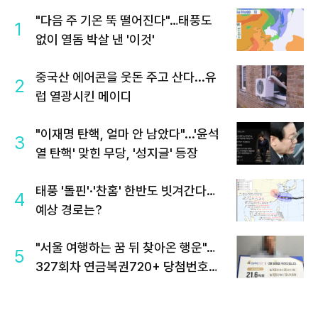
"다음 주 기온 뚝 떨어진다"…태풍도
1
없이 열돔 박살 낸 '이것'
중국산 에어콘을 웃돈 주고 산다...유
2
럽 열광시킨 메이디
"이재명 탄핵, 얼마 안 남았다"...'윤석
3
열 탄핵' 맞힌 무당, '성지글' 등장
태풍 '돌핀'·'찬홈' 한반도 빗겨간다…
4
예상 경로는?
"서울 여행하는 꿈 뒤 찾아온 행운"…
5
327회차 연금복권720+ 당첨번호조
회 주목