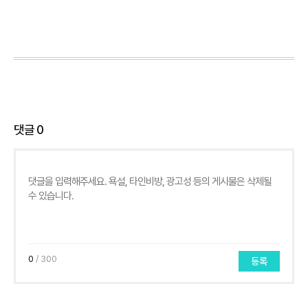
댓글
0
0
/ 300
등록