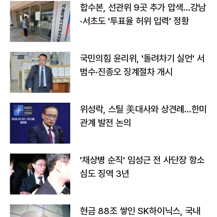
합수본, 선관위 9곳 추가 압색…강남
·서초도 '투표율 허위 입력' 정황
국민의힘 윤리위, '돌려차기 실언' 서
범수·진종오 징계절차 개시
위성락, 스틸 美대사와 상견례…한미
관계 발전 논의
'채상병 순직' 임성근 전 사단장 항소
심도 징역 3년
현금 88조 쌓인 SK하이닉스, 국내