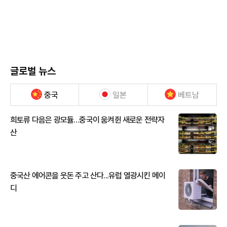
글로벌 뉴스
중국
일본
베트남
희토류 다음은 광모듈…중국이 움켜쥔 새로운 전략자
산
중국산 에어콘을 웃돈 주고 산다...유럽 열광시킨 메이
디