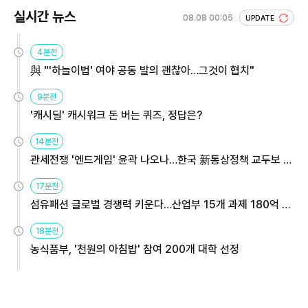
실시간 뉴스
08.08 00:05
UPDATE
4분전
與 "'하늘이법' 여야 공동 발의 괜찮아…그것이 협치"
9분전
'캐시딜' 캐시워크 돈 버는 퀴즈, 정답은?
14분전
관세전쟁 '엔드게임' 윤곽 나오나…한국 新통상정책 교두보 활
용해야
17분전
섬유패션 글로벌 경쟁력 키운다…산업부 15개 과제 180억 지
원
18분전
농식품부, '천원의 아침밥' 참여 200개 대학 선정