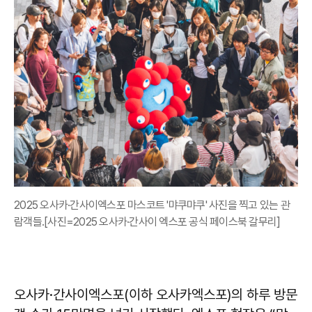
2025 오사카·간사이엑스포 마스코트 '먀쿠먀쿠' 사진을 찍고 있는 관
람객들.[사진=2025 오사카·간사이 엑스포 공식 페이스북 갈무리]
오사카·간사이엑스포(이하 오사카엑스포)의 하루 방문