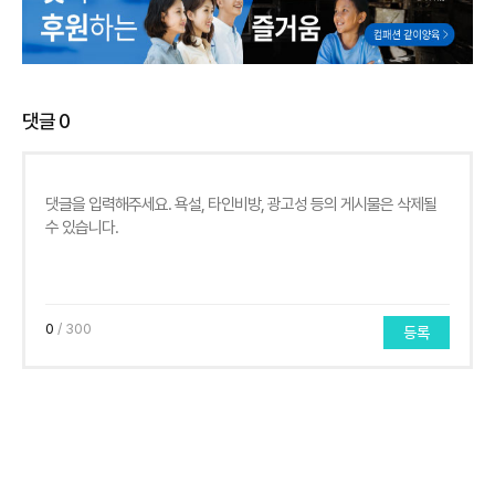
댓글
0
0
/ 300
등록