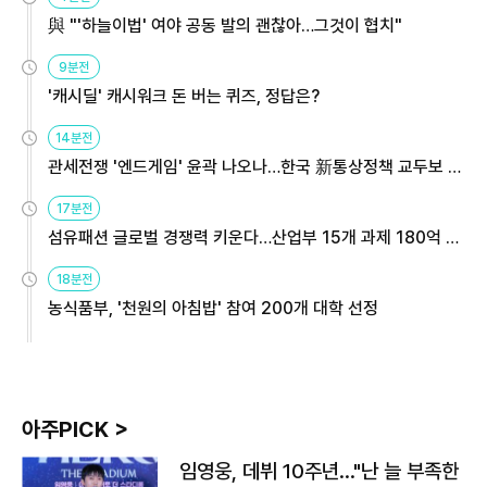
與 "'하늘이법' 여야 공동 발의 괜찮아…그것이 협치"
9분전
'캐시딜' 캐시워크 돈 버는 퀴즈, 정답은?
14분전
관세전쟁 '엔드게임' 윤곽 나오나…한국 新통상정책 교두보 활
용해야
17분전
섬유패션 글로벌 경쟁력 키운다…산업부 15개 과제 180억 지
원
18분전
농식품부, '천원의 아침밥' 참여 200개 대학 선정
아주PICK >
임영웅, 데뷔 10주년…"난 늘 부족한