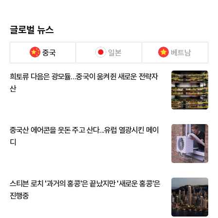
글로벌 뉴스
중국
일본
베트남
희토류 다음은 광모듈…중국이 움켜쥔 새로운 전략자
산
중국산 에어콘을 웃돈 주고 산다...유럽 열광시킨 메이
디
스티븐 로치 '과거의 홍콩'은 끝났지만 '새로운 홍콩'은
진행중