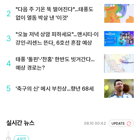
"다음 주 기온 뚝 떨어진다"…태풍도
2
없이 열돔 박살 낸 '이것'
"오늘 저녁 상암 피하세요"…맨시티·이
3
강인·리센느 뜬다, 6호선 혼잡 예상
태풍 '돌핀'·'찬홈' 한반도 빗겨간다…
4
예상 경로는?
5
'축구의 신' 메시 부친상…향년 68세
실시간 뉴스
08.10 00:42
UPDATE
4분전