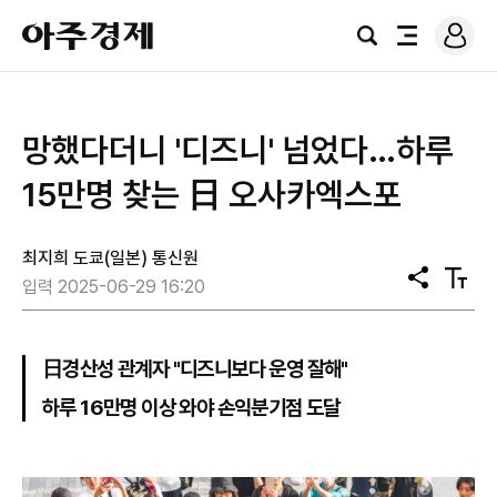
로
아
그
검
전
주
인
색
체
경
메
제
뉴
망했다더니 '디즈니' 넘었다…하루
15만명 찾는 日 오사카엑스포
최지희 도쿄(일본) 통신원
공
텍
입력 2025-06-29 16:20
유
스
트
크
기
日경산성 관계자 "디즈니보다 운영 잘해"
하루 16만명 이상 와야 손익분기점 도달