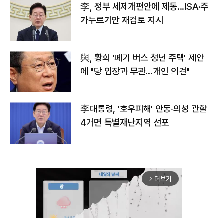
李, 정부 세제개편안에 제동…ISA·주
가누르기안 재검토 지시
與, 황희 '폐기 버스 청년 주택' 제안
에 "당 입장과 무관…개인 의견"
李대통령, '호우피해' 안동·의성 관할
4개면 특별재난지역 선포
더보기
arrow_forward_ios