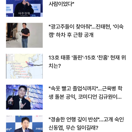
사람이었다"
"광고주들이 찾아줘"…진태현, '이숙
캠' 하차 후 근황 공개
13호 태풍 '돌핀'·15호 '찬홈' 현재 위
치는?
"속옷 빨고 졸업식까지"…근육병 학
생 돌본 공익, 코미디언 김규원이었
다
"경솔한 언행 깊이 반성"…고개 숙인
신동엽, 무슨 일이길래?