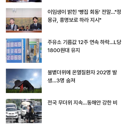
이임생이 밝힌 '빵집 회동' 전말…"정
몽규, 홍명보로 하라 지시"
주유소 기름값 12주 연속 하락…L당
1800원대 유지
불볕더위에 온열질환자 202명 발
생…3명 숨져
전국 무더위 지속…동해안 강한 비