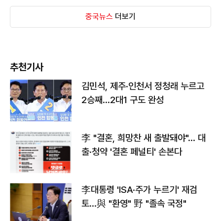
중국뉴스
더보기
추천기사
김민석, 제주·인천서 정청래 누르고
2승째…2대1 구도 완성
李 "결혼, 희망찬 새 출발돼야"… 대
출·청약 '결혼 페널티' 손본다
李대통령 'ISA·주가 누르기' 재검
토…與 "환영" 野 "졸속 국정"