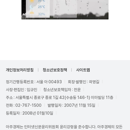
Unmute
개인정보처리방침
청소년보호정책
사이트맵
정기간행등록번호 : 서울 아 00493
회장·발행인 : 곽영길
사장·편집인 : 임규진
청소년보호책임자 : 전운
주소 : 서울특별시 종로구 종로 1길 42(수송동 146-1) 이마빌딩 11층
전화 : 02-767-1500
발행일자 : 2007년 11월 15일
등록일자 : 2008년 01월10일
아주경제는 인터넷신문윤리위원회 윤리강령을 준수합니다. 아주경제의 모든