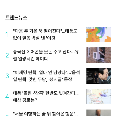
트렌드뉴스
"다음 주 기온 뚝 떨어진다"…태풍도
1
없이 열돔 박살 낸 '이것'
중국산 에어콘을 웃돈 주고 산다...유
2
럽 열광시킨 메이디
"이재명 탄핵, 얼마 안 남았다"...'윤석
3
열 탄핵' 맞힌 무당, '성지글' 등장
태풍 '돌핀'·'찬홈' 한반도 빗겨간다…
4
예상 경로는?
"서울 여행하는 꿈 뒤 찾아온 행운"…