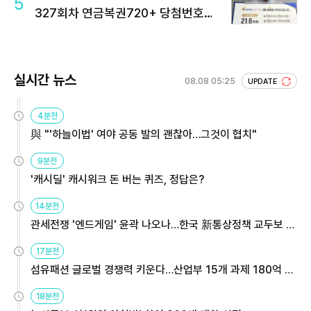
5
327회차 연금복권720+ 당첨번호조
회 주목
실시간 뉴스
08.08 05:25
UPDATE
4분전
與 "'하늘이법' 여야 공동 발의 괜찮아…그것이 협치"
9분전
'캐시딜' 캐시워크 돈 버는 퀴즈, 정답은?
14분전
관세전쟁 '엔드게임' 윤곽 나오나…한국 新통상정책 교두보 활
용해야
17분전
섬유패션 글로벌 경쟁력 키운다…산업부 15개 과제 180억 지
원
18분전