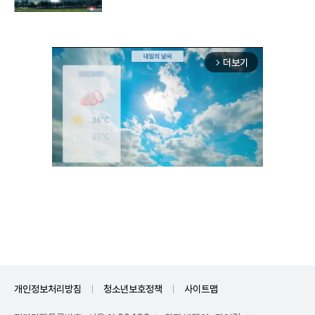
구"
더보기
arrow_forward_ios
Unmute
개인정보처리방침
청소년보호정책
사이트맵