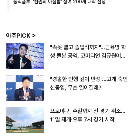
농식품부, '천원의 아침밥' 참여 200개 대학 선정
아주PICK >
"속옷 빨고 졸업식까지"…근육병 학
생 돌본 공익, 코미디언 김규원이었
다
"경솔한 언행 깊이 반성"…고개 숙인
신동엽, 무슨 일이길래?
프로야구, 주말까지 전 경기 취소…
11일 재개·오후 7시 경기 시작