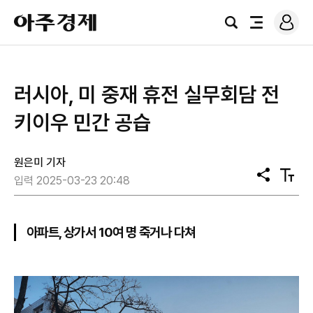
로
아
그
검
전
주
인
색
체
경
메
제
뉴
러시아, 미 중재 휴전 실무회담 전
키이우 민간 공습
원은미 기자
공
텍
입력 2025-03-23 20:48
유
스
트
크
기
아파트, 상가서 10여 명 죽거나 다쳐