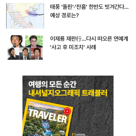
태풍 '돌핀'·'찬홈' 한반도 빗겨간다…
예상 경로는?
이재룡 재판行…다시 떠오른 연예계
'사고 후 미조치' 사례