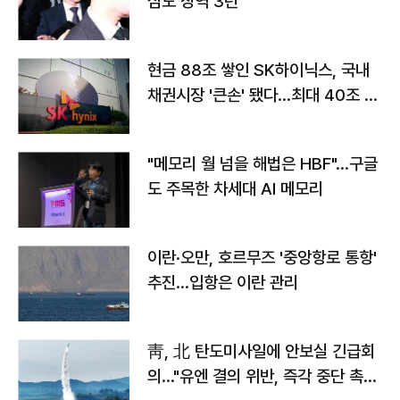
심도 징역 3년
현금 88조 쌓인 SK하이닉스, 국내
채권시장 '큰손' 됐다…최대 40조 투
자
"메모리 월 넘을 해법은 HBF"…구글
도 주목한 차세대 AI 메모리
이란·오만, 호르무즈 '중앙항로 통항'
추진…입항은 이란 관리
靑, 北 탄도미사일에 안보실 긴급회
의…"유엔 결의 위반, 즉각 중단 촉