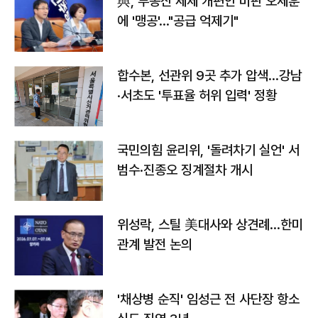
與, 부동산 세제 개편안 비판 오세훈
에 '맹공'…"공급 억제기"
합수본, 선관위 9곳 추가 압색…강남
·서초도 '투표율 허위 입력' 정황
국민의힘 윤리위, '돌려차기 실언' 서
범수·진종오 징계절차 개시
위성락, 스틸 美대사와 상견례…한미
관계 발전 논의
'채상병 순직' 임성근 전 사단장 항소