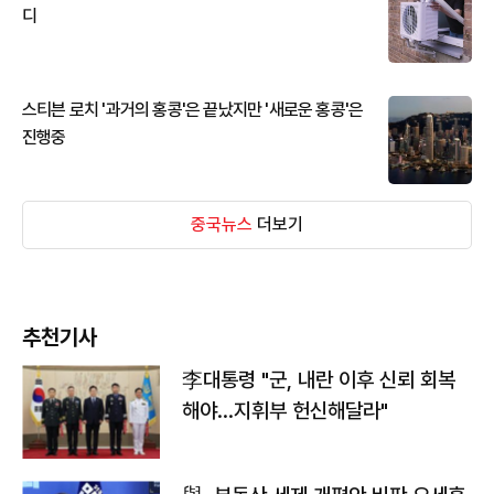
디
스티븐 로치 '과거의 홍콩'은 끝났지만 '새로운 홍콩'은
진행중
중국뉴스
더보기
추천기사
李대통령 "군, 내란 이후 신뢰 회복
해야…지휘부 헌신해달라"