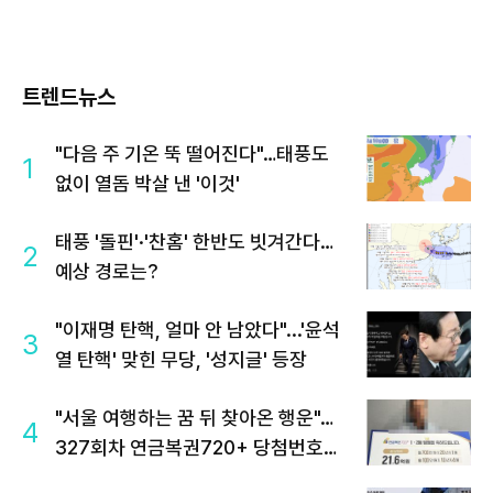
트렌드뉴스
"다음 주 기온 뚝 떨어진다"…태풍도
1
없이 열돔 박살 낸 '이것'
태풍 '돌핀'·'찬홈' 한반도 빗겨간다…
2
예상 경로는?
"이재명 탄핵, 얼마 안 남았다"...'윤석
3
열 탄핵' 맞힌 무당, '성지글' 등장
"서울 여행하는 꿈 뒤 찾아온 행운"…
4
327회차 연금복권720+ 당첨번호조
회 주목