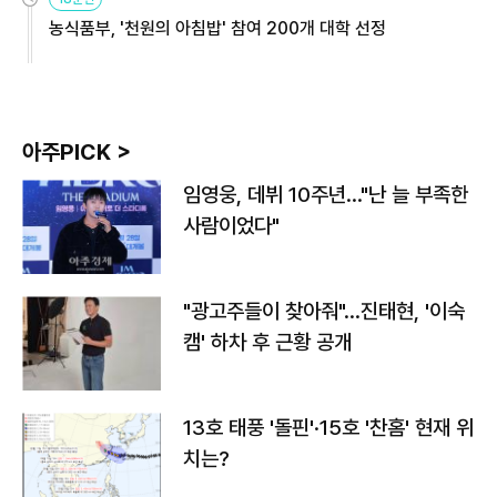
농식품부, '천원의 아침밥' 참여 200개 대학 선정
아주PICK >
임영웅, 데뷔 10주년…"난 늘 부족한
사람이었다"
"광고주들이 찾아줘"…진태현, '이숙
캠' 하차 후 근황 공개
13호 태풍 '돌핀'·15호 '찬홈' 현재 위
치는?