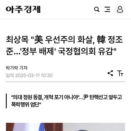
로
아
그
검
전
주
인
색
체
경
메
제
뉴
최상목 "美 우선주의 화살, 韓 정조
준…'정부 배제' 국정협의회 유감"
박기락 기자
공
텍
입력 2025-03-11 10:30
유
스
트
크
기
"의대 정원 동결, 개혁 포기 아니야"…尹 탄핵선고 앞두고
폭력행위 엄단"