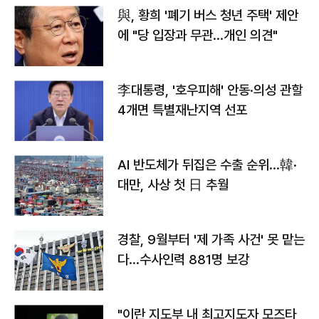
與, 황희 '폐기 버스 청년 주택' 제안
에 "당 입장과 무관…개인 의견"
李대통령, '호우피해' 안동·의성 관할
4개면 특별재난지역 선포
AI 반도체가 뒤집은 수출 순위…韓·
대만, 사상 첫 日 추월
경찰, 9월부터 '제 가족 사건' 못 맡는
다…수사인력 881명 보강
"이란 지도부 내 최고지도자 모즈타