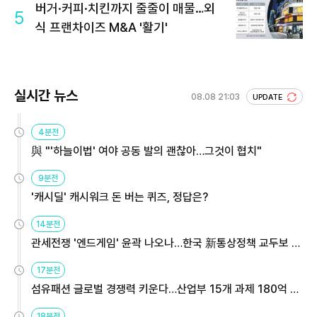
버거·커피·치킨까지 줄줄이 매물…외
5
식 프랜차이즈 M&A '활기'
실시간 뉴스
08.08 21:03
UPDATE
4분전
與 "'하늘이법' 여야 공동 발의 괜찮아…그것이 협치"
9분전
'캐시딜' 캐시워크 돈 버는 퀴즈, 정답은?
14분전
관세전쟁 '엔드게임' 윤곽 나오나…한국 新통상정책 교두보 활
용해야
17분전
섬유패션 글로벌 경쟁력 키운다…산업부 15개 과제 180억 지
원
18분전