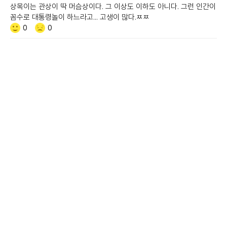
상목이는 관상이 딱 머슴상이다. 그 이상도 이하도 아니다. 그런 인간이
꼼수로 대통령놀이 하느라고... 고생이 많다.ㅉㅉ
Like/Dislike
공
비
0
0
감
공
감