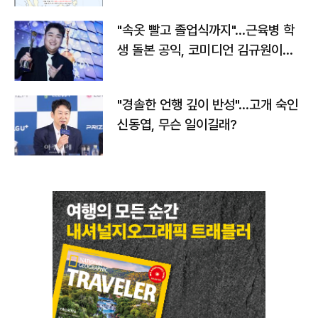
"속옷 빨고 졸업식까지"…근육병 학
생 돌본 공익, 코미디언 김규원이었
다
"경솔한 언행 깊이 반성"…고개 숙인
신동엽, 무슨 일이길래?