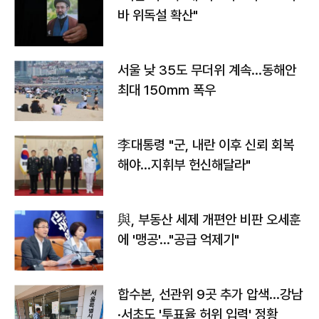
바 위독설 확산"
서울 낮 35도 무더위 계속…동해안
최대 150㎜ 폭우
李대통령 "군, 내란 이후 신뢰 회복
해야…지휘부 헌신해달라"
與, 부동산 세제 개편안 비판 오세훈
에 '맹공'…"공급 억제기"
합수본, 선관위 9곳 추가 압색…강남
·서초도 '투표율 허위 입력' 정황