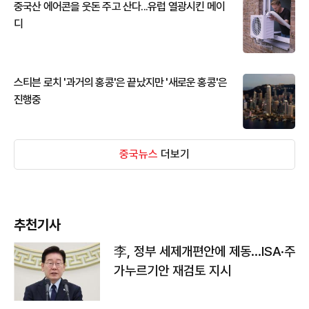
중국산 에어콘을 웃돈 주고 산다...유럽 열광시킨 메이
디
스티븐 로치 '과거의 홍콩'은 끝났지만 '새로운 홍콩'은
진행중
중국뉴스
더보기
추천기사
李, 정부 세제개편안에 제동…ISA·주
가누르기안 재검토 지시