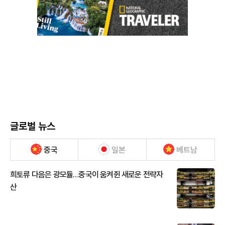
글로벌 뉴스
중국
일본
베트남
희토류 다음은 광모듈…중국이 움켜쥔 새로운 전략자
산