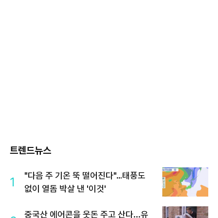
트렌드뉴스
"다음 주 기온 뚝 떨어진다"…태풍도
1
없이 열돔 박살 낸 '이것'
중국산 에어콘을 웃돈 주고 산다...유