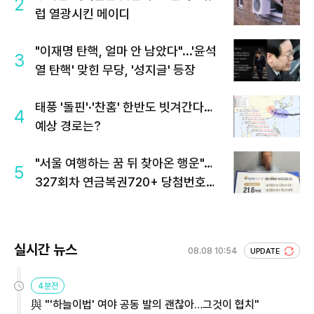
2
럽 열광시킨 메이디
"이재명 탄핵, 얼마 안 남았다"...'윤석
3
열 탄핵' 맞힌 무당, '성지글' 등장
태풍 '돌핀'·'찬홈' 한반도 빗겨간다…
4
예상 경로는?
"서울 여행하는 꿈 뒤 찾아온 행운"…
5
327회차 연금복권720+ 당첨번호조
회 주목
실시간 뉴스
08.08 10:54
UPDATE
4분전
與 "'하늘이법' 여야 공동 발의 괜찮아…그것이 협치"