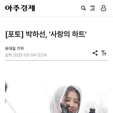
로
아
그
검
전
주
인
색
체
경
메
제
뉴
[포토] 박하선, '사랑의 하트'
유대길 기자
공
텍
입력 2025-03-04 12:24
유
스
트
크
기