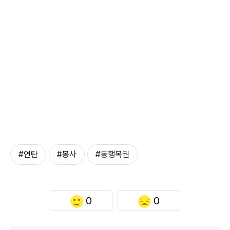
#연탄
#봉사
#동행복권
0
0