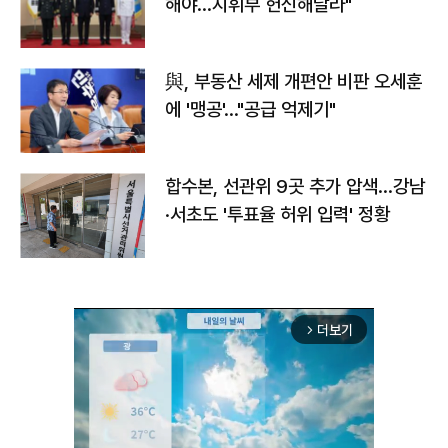
해야…지휘부 헌신해달라"
與, 부동산 세제 개편안 비판 오세훈
에 '맹공'…"공급 억제기"
합수본, 선관위 9곳 추가 압색…강남
·서초도 '투표율 허위 입력' 정황
더보기
arrow_forward_ios