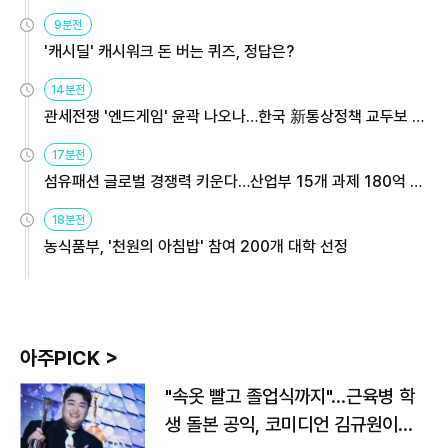
9분전
'캐시딜' 캐시워크 돈 버는 퀴즈, 정답은?
14분전
관세전쟁 '엔드게임' 윤곽 나오나…한국 新통상정책 교두보 활
용해야
17분전
섬유패션 글로벌 경쟁력 키운다…산업부 15개 과제 180억 지
원
18분전
농식품부, '천원의 아침밥' 참여 200개 대학 선정
아주PICK >
"속옷 빨고 졸업식까지"…근육병 학
생 돌본 공익, 코미디언 김규원이었