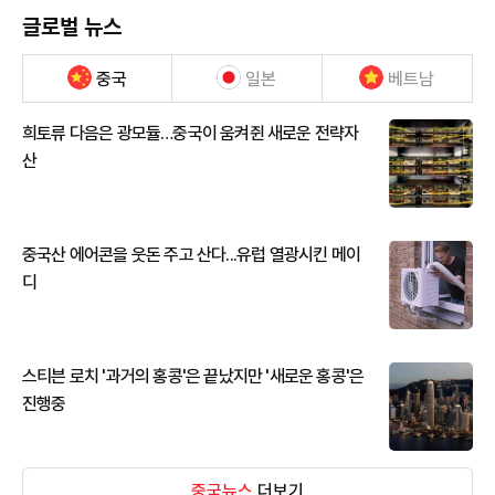
글로벌 뉴스
중국
일본
베트남
희토류 다음은 광모듈…중국이 움켜쥔 새로운 전략자
산
중국산 에어콘을 웃돈 주고 산다...유럽 열광시킨 메이
디
스티븐 로치 '과거의 홍콩'은 끝났지만 '새로운 홍콩'은
진행중
중국뉴스
더보기