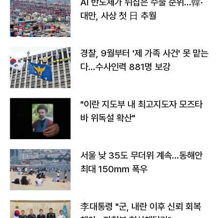
AI 반도체가 뒤집은 수출 순위…韓·
대만, 사상 첫 日 추월
경찰, 9월부터 '제 가족 사건' 못 맡는
다…수사인력 881명 보강
"이란 지도부 내 최고지도자 모즈타
바 위독설 확산"
서울 낮 35도 무더위 계속…동해안
최대 150㎜ 폭우
李대통령 "군, 내란 이후 신뢰 회복