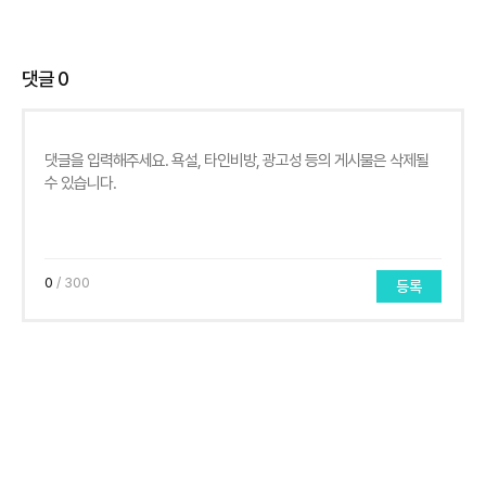
댓글
0
0
/ 300
등록