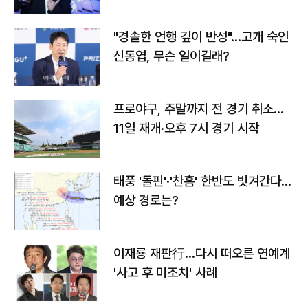
다
"경솔한 언행 깊이 반성"…고개 숙인
신동엽, 무슨 일이길래?
프로야구, 주말까지 전 경기 취소…
11일 재개·오후 7시 경기 시작
태풍 '돌핀'·'찬홈' 한반도 빗겨간다…
예상 경로는?
이재룡 재판行…다시 떠오른 연예계
'사고 후 미조치' 사례