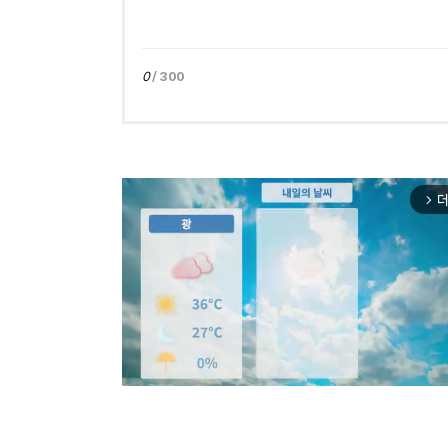
0
/ 300
더
arrow_forward_ios