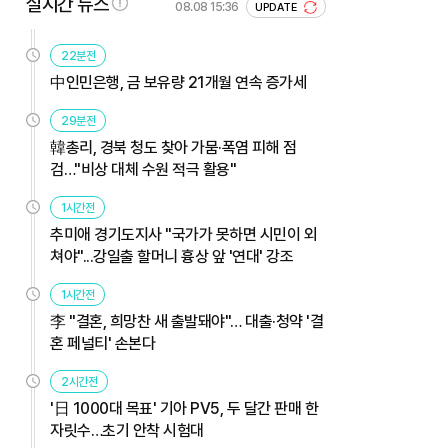
실시간 뉴스
08.08 15:36
UPDATE
22분전
中인민은행, 금 보유량 21개월 연속 증가세
29분전
韓총리, 경북 청도 찾아 가뭄·폭염 피해 점
검…"비상 대체 수원 적극 활용"
1시간전
추미애 경기도지사 "국가가 못하면 시민이 외
쳐야"...강일출 할머니 흉상 앞 '연대' 강조
1시간전
李 "결혼, 희망찬 새 출발돼야"… 대출·청약 '결
혼 페널티' 손본다
2시간전
'日 1000대 목표' 기아 PV5, 두 달간 판매 한
자릿수…초기 안착 시험대