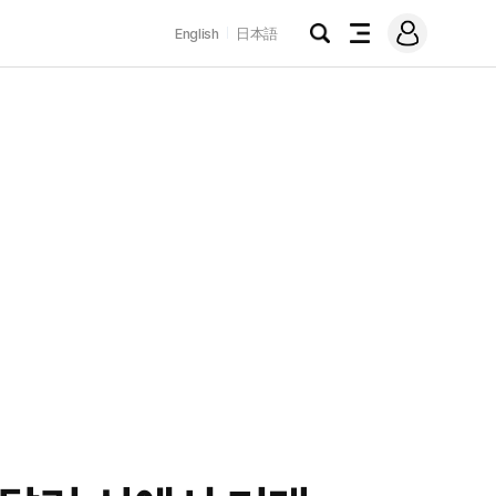
로
English
日本語
그
검
전
인
색
체
메
뉴