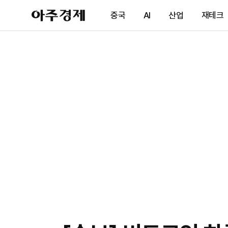
아
중국
AI
산업
재테크
주
경
제