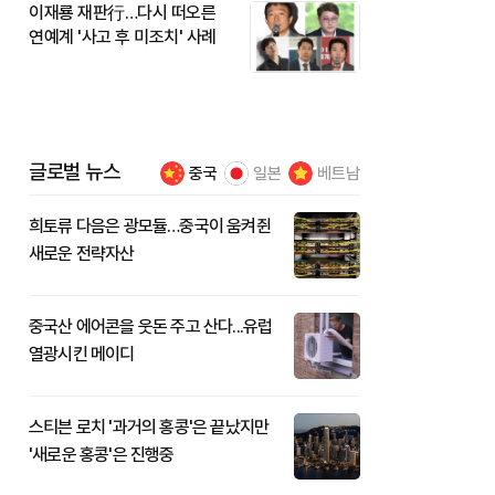
이재룡 재판行…다시 떠오른
연예계 '사고 후 미조치' 사례
글로벌 뉴스
중국
일본
베트남
희토류 다음은 광모듈…중국이 움켜쥔
새로운 전략자산
중국산 에어콘을 웃돈 주고 산다...유럽
열광시킨 메이디
스티븐 로치 '과거의 홍콩'은 끝났지만
'새로운 홍콩'은 진행중