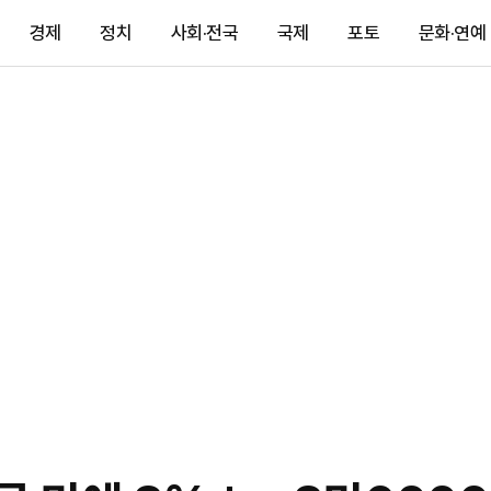
경제
정치
사회·전국
국제
포토
문화·연예