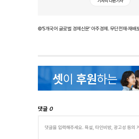
기자의 다른기사
©'5개국어 글로벌 경제신문' 아주경제. 무단전재·재배
댓글
0