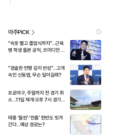
아주PICK
"속옷 빨고 졸업식까지"…근육
병 학생 돌본 공익, 코미디언 김
규원이었다
"경솔한 언행 깊이 반성"…고개
숙인 신동엽, 무슨 일이길래?
프로야구, 주말까지 전 경기 취
소…11일 재개·오후 7시 경기
시작
태풍 '돌핀'·'찬홈' 한반도 빗겨
간다…예상 경로는?