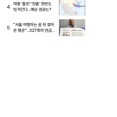
태풍 '돌핀'·'찬홈' 한반도
4
빗겨간다…예상 경로는?
"서울 여행하는 꿈 뒤 찾아
5
온 행운"…327회차 연금
복권720+ 당첨번호조회
주목