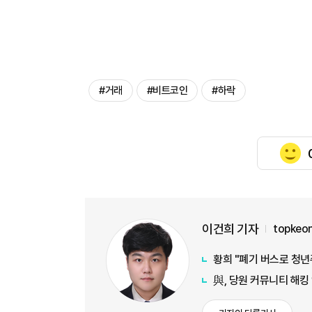
#거래
#비트코인
#하락
이건희 기자
topkeo
황희 "폐기 버스로 청년
與, 당원 커뮤니티 해킹