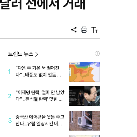
0달러 선에서 거래
공
프
텍
유
린
스
트
트
크
기
트렌드 뉴스
"다음 주 기온 뚝 떨어진
1
다"…태풍도 없이 열돔 박
살 낸 '이것'
"이재명 탄핵, 얼마 안 남았
2
다"...'윤석열 탄핵' 맞힌 무
당, '성지글' 등장
중국산 에어콘을 웃돈 주고
3
산다...유럽 열광시킨 메이
디