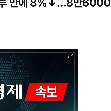
하루 만에 8%↓…8만600
이
미
지
확
대