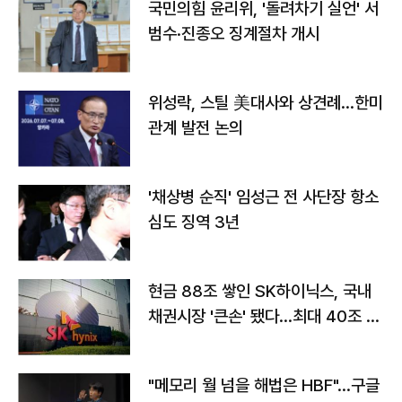
국민의힘 윤리위, '돌려차기 실언' 서
범수·진종오 징계절차 개시
위성락, 스틸 美대사와 상견례…한미
관계 발전 논의
'채상병 순직' 임성근 전 사단장 항소
심도 징역 3년
현금 88조 쌓인 SK하이닉스, 국내
채권시장 '큰손' 됐다…최대 40조 투
자
"메모리 월 넘을 해법은 HBF"…구글