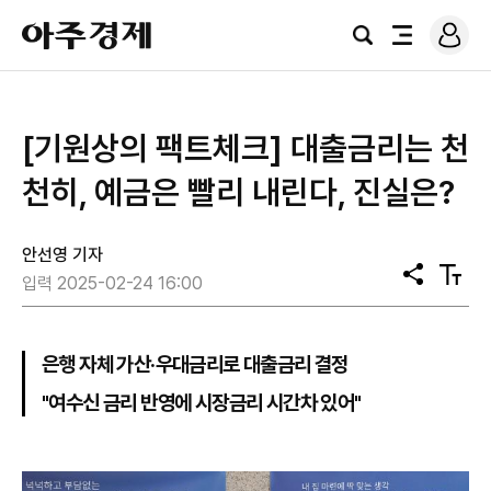
로
아
그
검
전
주
인
색
체
경
메
제
뉴
[기원상의 팩트체크] 대출금리는 천
천히, 예금은 빨리 내린다, 진실은?
안선영 기자
공
텍
입력 2025-02-24 16:00
유
스
트
크
기
은행 자체 가산·우대금리로 대출금리 결정
"여수신 금리 반영에 시장금리 시간차 있어"