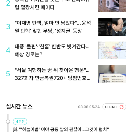
2
럽 열광시킨 메이디
"이재명 탄핵, 얼마 안 남았다"...'윤석
3
열 탄핵' 맞힌 무당, '성지글' 등장
태풍 '돌핀'·'찬홈' 한반도 빗겨간다…
4
예상 경로는?
"서울 여행하는 꿈 뒤 찾아온 행운"…
5
327회차 연금복권720+ 당첨번호조
회 주목
실시간 뉴스
08.08 05:24
UPDATE
4분전
與 "'하늘이법' 여야 공동 발의 괜찮아…그것이 협치"