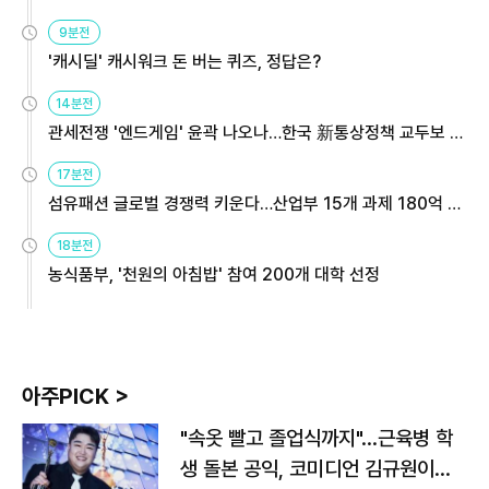
9분전
'캐시딜' 캐시워크 돈 버는 퀴즈, 정답은?
14분전
관세전쟁 '엔드게임' 윤곽 나오나…한국 新통상정책 교두보 활
용해야
17분전
섬유패션 글로벌 경쟁력 키운다…산업부 15개 과제 180억 지
원
18분전
농식품부, '천원의 아침밥' 참여 200개 대학 선정
아주PICK >
"속옷 빨고 졸업식까지"…근육병 학
생 돌본 공익, 코미디언 김규원이었