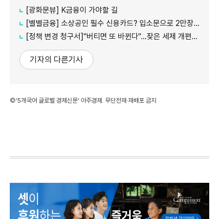
[광화문뷰] K금융이 가야할 길
[별별금융] 소상공인 필수 신용카드? 입소문으로 2만장 발급
[정책 변경 청구서]"버티면 또 바뀐다"…잦은 세제 개편이 키운 '학습 효과'
기자의 다른기사
©'5개국어 글로벌 경제신문' 아주경제. 무단전재·재배포 금지