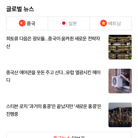
글로벌 뉴스
중국
일본
베트남
희토류 다음은 광모듈…중국이 움켜쥔 새로운 전략자
산
중국산 에어콘을 웃돈 주고 산다...유럽 열광시킨 메이
디
스티븐 로치 '과거의 홍콩'은 끝났지만 '새로운 홍콩'은
진행중