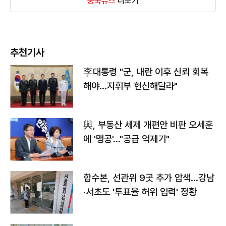
중국뉴스
더보기
추천기사
李대통령 "군, 내란 이후 신뢰 회복
해야…지휘부 헌신해달라"
與, 부동산 세제 개편안 비판 오세훈
에 '맹공'…"공급 억제기"
합수본, 선관위 9곳 추가 압색…강남
·서초도 '투표율 허위 입력' 정황