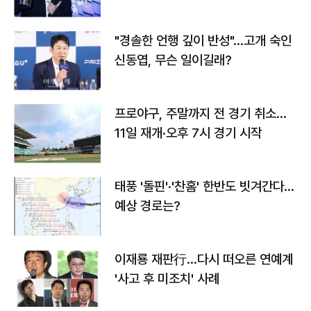
다
"경솔한 언행 깊이 반성"…고개 숙인
신동엽, 무슨 일이길래?
프로야구, 주말까지 전 경기 취소…
11일 재개·오후 7시 경기 시작
태풍 '돌핀'·'찬홈' 한반도 빗겨간다…
예상 경로는?
이재룡 재판行…다시 떠오른 연예계
'사고 후 미조치' 사례