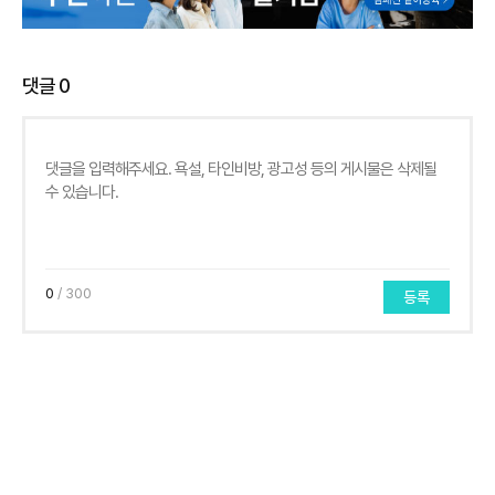
댓글
0
0
/ 300
등록