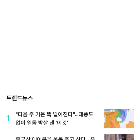
트렌드뉴스
"다음 주 기온 뚝 떨어진다"…태풍도
1
없이 열돔 박살 낸 '이것'
중국산 에어콘을 웃돈 주고 산다...유