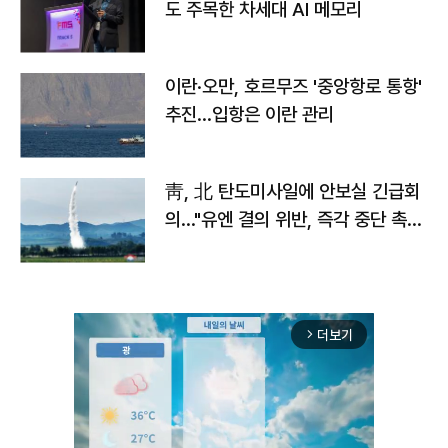
도 주목한 차세대 AI 메모리
이란·오만, 호르무즈 '중앙항로 통항'
추진…입항은 이란 관리
靑, 北 탄도미사일에 안보실 긴급회
의…"유엔 결의 위반, 즉각 중단 촉
구"
더보기
arrow_forward_ios