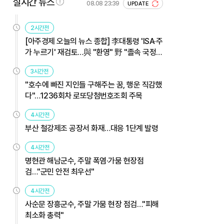
실시간 뉴스
08.08 23:39
UPDATE
2시간전
[아주경제 오늘의 뉴스 종합] 李대통령 'ISA·주
가 누르기' 재검토…與 "환영" 野 "졸속 국정"
外
3시간전
"호수에 빠진 지인들 구해주는 꿈, 행운 직감했
다"…1236회차 로또당첨번호조회 주목
4시간전
부산 철강제조 공장서 화재…대응 1단계 발령
4시간전
명현관 해남군수, 주말 폭염·가뭄 현장점
검…"군민 안전 최우선"
4시간전
사순문 장흥군수, 주말 가뭄 현장 점검…"피해
최소화 총력"