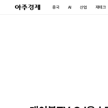
아
중국
AI
산업
재테크
주
경
제