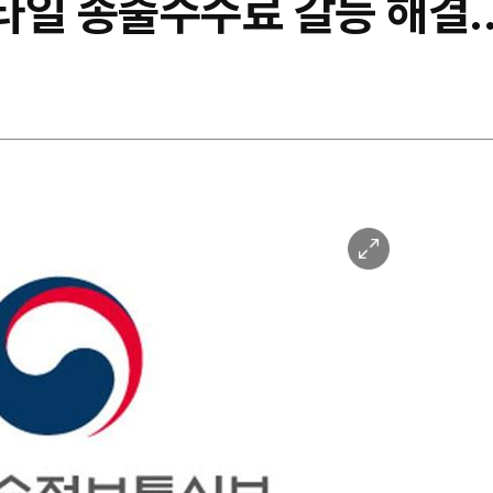
타일 송출수수료 갈등 해결
이
미
지
확
대