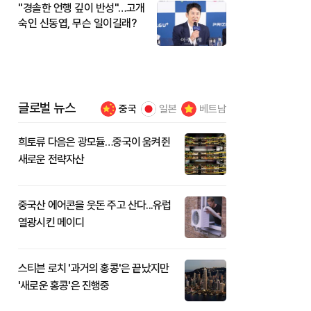
"경솔한 언행 깊이 반성"…고개
숙인 신동엽, 무슨 일이길래?
글로벌 뉴스
중국
일본
베트남
희토류 다음은 광모듈…중국이 움켜쥔
새로운 전략자산
중국산 에어콘을 웃돈 주고 산다...유럽
열광시킨 메이디
스티븐 로치 '과거의 홍콩'은 끝났지만
'새로운 홍콩'은 진행중