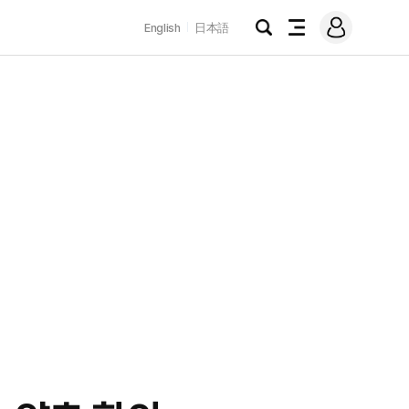
로
English
日本語
그
검
전
인
색
체
메
뉴