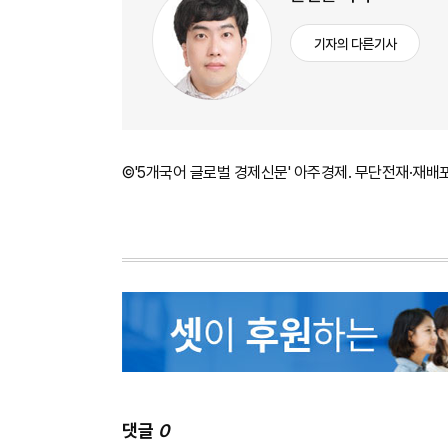
기자의 다른기사
©'5개국어 글로벌 경제신문' 아주경제. 무단전재·재배
댓글
0