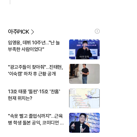
아주PICK
임영웅, 데뷔 10주년…"난 늘
부족한 사람이었다"
"광고주들이 찾아줘"…진태현,
'이숙캠' 하차 후 근황 공개
13호 태풍 '돌핀'·15호 '찬홈'
현재 위치는?
"속옷 빨고 졸업식까지"…근육
병 학생 돌본 공익, 코미디언 김
규원이었다