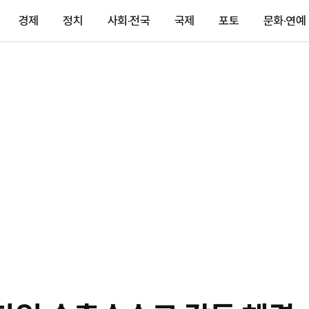
경제
정치
사회·전국
국제
포토
문화·연예