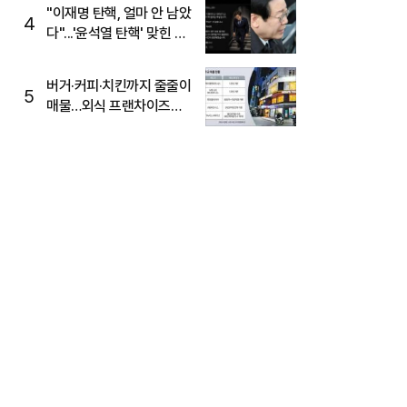
주목
"이재명 탄핵, 얼마 안 남았
4
다"...'윤석열 탄핵' 맞힌 무
당, '성지글' 등장
버거·커피·치킨까지 줄줄이
5
매물…외식 프랜차이즈
M&A '활기'