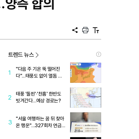
…양측 합의
공
프
텍
유
린
스
트
트
크
기
트렌드 뉴스
"다음 주 기온 뚝 떨어진
1
다"…태풍도 없이 열돔 박
살 낸 '이것'
태풍 '돌핀'·'찬홈' 한반도
2
빗겨간다…예상 경로는?
"서울 여행하는 꿈 뒤 찾아
3
온 행운"…327회차 연금
복권720+ 당첨번호조회