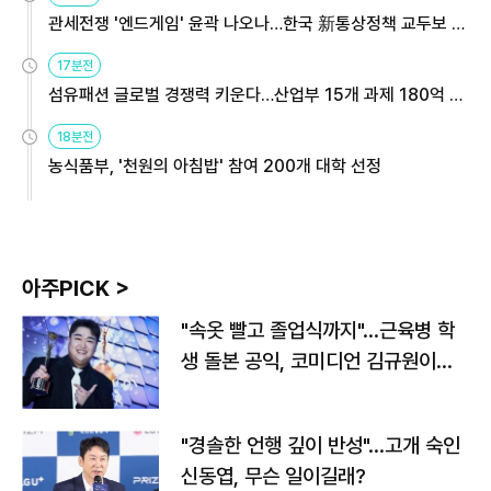
관세전쟁 '엔드게임' 윤곽 나오나…한국 新통상정책 교두보 활
용해야
17분전
섬유패션 글로벌 경쟁력 키운다…산업부 15개 과제 180억 지
원
18분전
농식품부, '천원의 아침밥' 참여 200개 대학 선정
아주PICK >
"속옷 빨고 졸업식까지"…근육병 학
생 돌본 공익, 코미디언 김규원이었
다
"경솔한 언행 깊이 반성"…고개 숙인
신동엽, 무슨 일이길래?