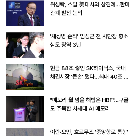
위성락, 스틸 美대사와 상견례…한미
관계 발전 논의
'채상병 순직' 임성근 전 사단장 항소
심도 징역 3년
현금 88조 쌓인 SK하이닉스, 국내
채권시장 '큰손' 됐다…최대 40조 투
자
"메모리 월 넘을 해법은 HBF"…구글
도 주목한 차세대 AI 메모리
이란·오만, 호르무즈 '중앙항로 통항'