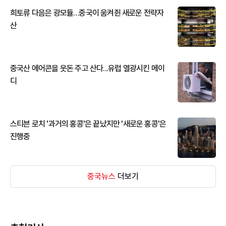
희토류 다음은 광모듈…중국이 움켜쥔 새로운 전략자
산
중국산 에어콘을 웃돈 주고 산다...유럽 열광시킨 메이
디
스티븐 로치 '과거의 홍콩'은 끝났지만 '새로운 홍콩'은
진행중
중국뉴스
더보기