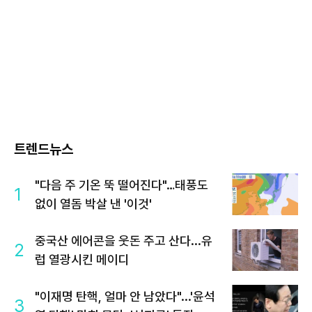
트렌드뉴스
"다음 주 기온 뚝 떨어진다"…태풍도
1
없이 열돔 박살 낸 '이것'
중국산 에어콘을 웃돈 주고 산다...유
2
럽 열광시킨 메이디
"이재명 탄핵, 얼마 안 남았다"...'윤석
3