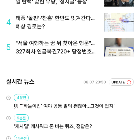
열 탄핵' 맞힌 무당, '성지글' 등장
태풍 '돌핀'·'찬홈' 한반도 빗겨간다…
4
예상 경로는?
"서울 여행하는 꿈 뒤 찾아온 행운"…
5
327회차 연금복권720+ 당첨번호조
회 주목
실시간 뉴스
08.07 23:50
UPDATE
4분전
與 "'하늘이법' 여야 공동 발의 괜찮아…그것이 협치"
9분전
'캐시딜' 캐시워크 돈 버는 퀴즈, 정답은?
14분전