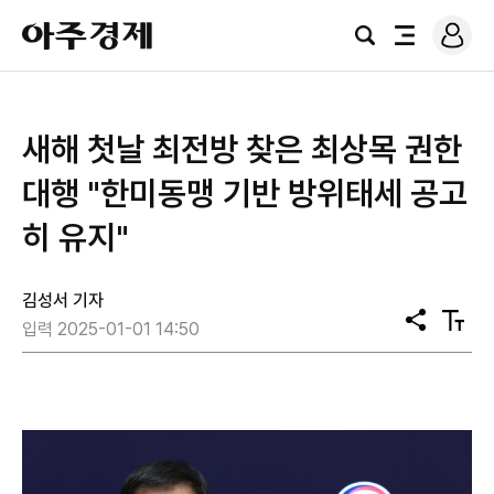
로
아
그
검
전
주
인
색
체
경
메
제
뉴
새해 첫날 최전방 찾은 최상목 권한
대행 "한미동맹 기반 방위태세 공고
히 유지"
김성서 기자
공
텍
입력 2025-01-01 14:50
유
스
트
크
기