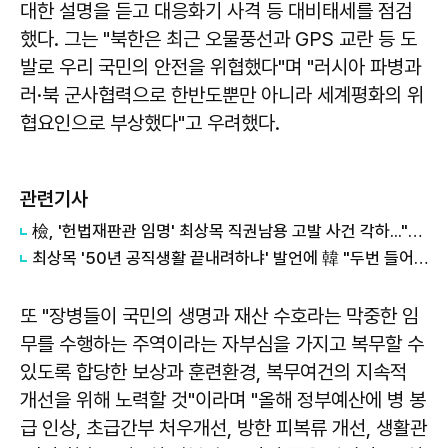
대한 설명을 듣고 대응화기 사격 등 대비태세를 점검
했다. 그는 "북한은 최근 오물풍선과 GPS 교란 등 도
발로 우리 국민의 안전을 위협했다"며 "러시아 파병과
러·북 군사협력으로 한반도뿐만 아니라 세계평화의 위
협요인으로 부상했다"고 우려했다.
관련기사
檢, '헌법재판관 임명' 최상목 직권남용 고발 사건 각하..."헌법적 의무 이행"
최상목 '50년 공직생활 끝내려하냐' 발언에 韓 "두번 들어가 모두 만류전달"
또 "장병들이 국민의 생명과 재산 수호라는 막중한 임
무를 수행하는 주역이라는 자부심을 가지고 복무할 수
있도록 합당한 보상과 훈련환경, 복무여건의 지속적
개선을 위해 노력할 것"이라며 "올해 정부예산에 병 봉
급 인상, 초급간부 처우개선, 방한 피복류 개선, 생활관