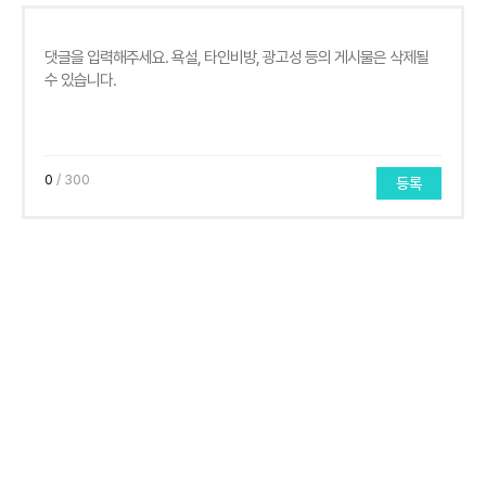
0
/ 300
등록