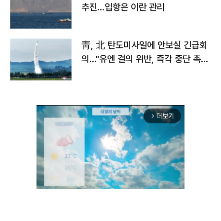
추진…입항은 이란 관리
靑, 北 탄도미사일에 안보실 긴급회
의…"유엔 결의 위반, 즉각 중단 촉
구"
더보기
arrow_forward_ios
Unmute