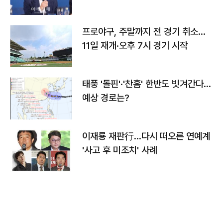
프로야구, 주말까지 전 경기 취소…
11일 재개·오후 7시 경기 시작
태풍 '돌핀'·'찬홈' 한반도 빗겨간다…
예상 경로는?
이재룡 재판行…다시 떠오른 연예계
'사고 후 미조치' 사례