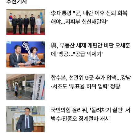
추천기사
李대통령 "군, 내란 이후 신뢰 회복
해야…지휘부 헌신해달라"
與, 부동산 세제 개편안 비판 오세훈
에 '맹공'…"공급 억제기"
합수본, 선관위 9곳 추가 압색…강남
·서초도 '투표율 허위 입력' 정황
국민의힘 윤리위, '돌려차기 실언' 서
범수·진종오 징계절차 개시