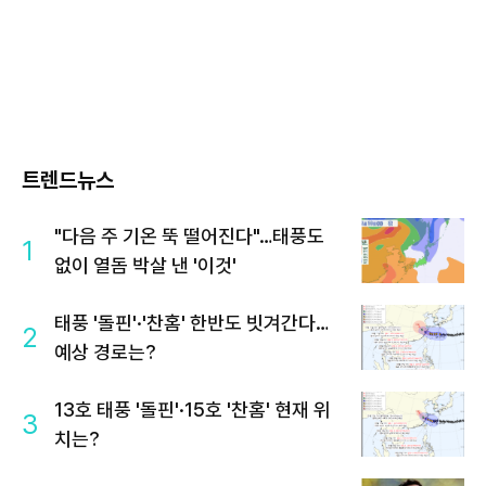
트렌드뉴스
"다음 주 기온 뚝 떨어진다"…태풍도
1
없이 열돔 박살 낸 '이것'
태풍 '돌핀'·'찬홈' 한반도 빗겨간다…
2
예상 경로는?
13호 태풍 '돌핀'·15호 '찬홈' 현재 위
3
치는?