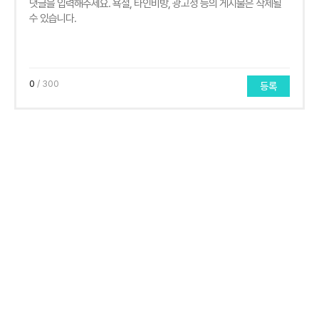
0
/ 300
등록