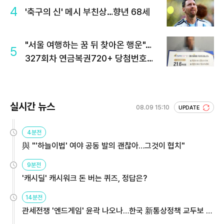
4
'축구의 신' 메시 부친상…향년 68세
"서울 여행하는 꿈 뒤 찾아온 행운"…
5
327회차 연금복권720+ 당첨번호조
회 주목
실시간 뉴스
08.09 15:10
UPDATE
4분전
與 "'하늘이법' 여야 공동 발의 괜찮아…그것이 협치"
9분전
'캐시딜' 캐시워크 돈 버는 퀴즈, 정답은?
14분전
관세전쟁 '엔드게임' 윤곽 나오나…한국 新통상정책 교두보 활
용해야