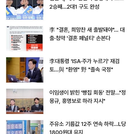
2승째…2대1 구도 완성
李 "결혼, 희망찬 새 출발돼야"… 대
출·청약 '결혼 페널티' 손본다
李대통령 'ISA·주가 누르기' 재검
토…與 "환영" 野 "졸속 국정"
이임생이 밝힌 '빵집 회동' 전말…"정
몽규, 홍명보로 하라 지시"
주유소 기름값 12주 연속 하락…L당
1800원대 유지