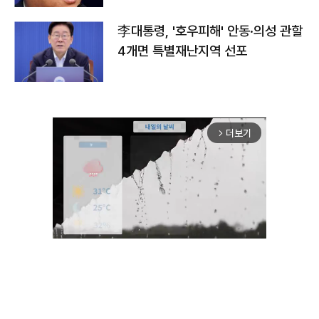
李대통령, '호우피해' 안동·의성 관할
4개면 특별재난지역 선포
더보기
arrow_forward_ios
Unmute