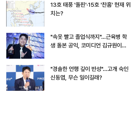
13호 태풍 '돌핀'·15호 '찬홈' 현재 위
치는?
"속옷 빨고 졸업식까지"…근육병 학
생 돌본 공익, 코미디언 김규원이었
다
"경솔한 언행 깊이 반성"…고개 숙인
신동엽, 무슨 일이길래?