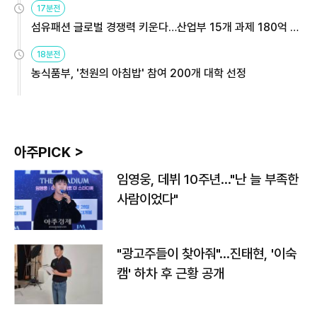
17분전
섬유패션 글로벌 경쟁력 키운다…산업부 15개 과제 180억 지
원
18분전
농식품부, '천원의 아침밥' 참여 200개 대학 선정
아주PICK >
임영웅, 데뷔 10주년…"난 늘 부족한
사람이었다"
"광고주들이 찾아줘"…진태현, '이숙
캠' 하차 후 근황 공개