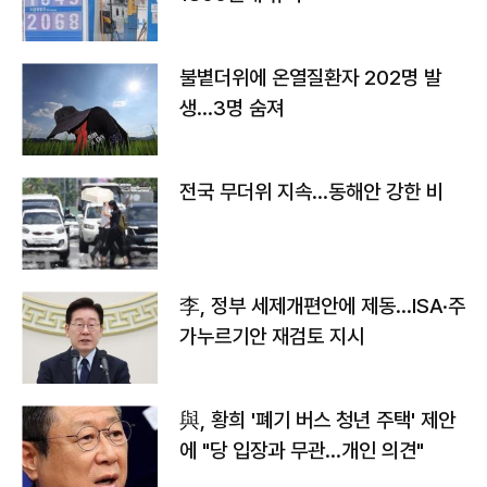
불볕더위에 온열질환자 202명 발
생…3명 숨져
전국 무더위 지속…동해안 강한 비
李, 정부 세제개편안에 제동…ISA·주
가누르기안 재검토 지시
與, 황희 '폐기 버스 청년 주택' 제안
에 "당 입장과 무관…개인 의견"