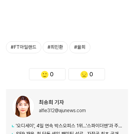
#FT아일랜드
#최민환
#율희
0
0
최송희 기자
alfie312@ajunews.com
'오디세이', 4일 연속 박스오피스 1위…'스파이더맨'과 주말 흥행 접전
SF9 재윤, 첫 단독 생일 팬미팅 성료…자작곡 최초 공개