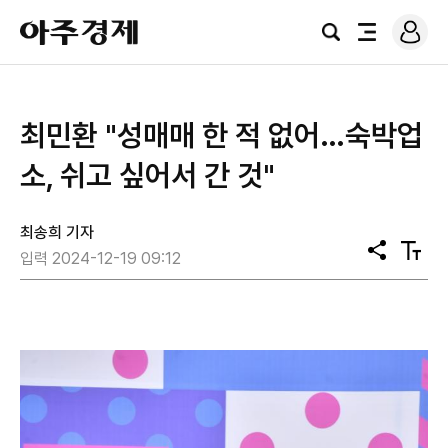
로
아
그
검
전
주
인
색
체
경
메
제
뉴
최민환 "성매매 한 적 없어…숙박업
소, 쉬고 싶어서 간 것"
최송희 기자
공
텍
입력 2024-12-19 09:12
유
스
트
크
기