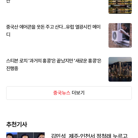
산
중국산 에어콘을 웃돈 주고 산다...유럽 열광시킨 메이
디
스티븐 로치 '과거의 홍콩'은 끝났지만 '새로운 홍콩'은
진행중
중국뉴스
더보기
추천기사
김민석, 제주·인천서 정청래 누르고