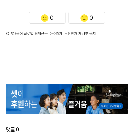
0
0
©'5개국어 글로벌 경제신문' 아주경제. 무단전재·재배포 금지
댓글
0