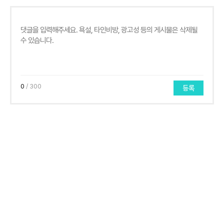
0
/ 300
등록