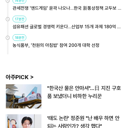
14분전
관세전쟁 '엔드게임' 윤곽 나오나…한국 新통상정책 교두보 활
용해야
17분전
섬유패션 글로벌 경쟁력 키운다…산업부 15개 과제 180억 지
원
18분전
농식품부, '천원의 아침밥' 참여 200개 대학 선정
아주PICK >
"한국산 물은 안마셔"…日 지진 구호
품 보냈더니 비하한 누리꾼
'태도 논란' 정준원 "난 배우 하면 안
되는 사람인가? 생각 했다"