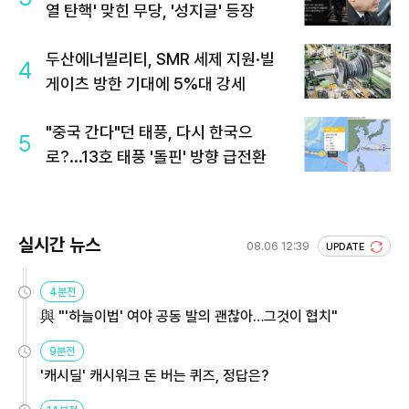
열 탄핵' 맞힌 무당, '성지글' 등장
두산에너빌리티, SMR 세제 지원·빌
4
게이츠 방한 기대에 5%대 강세
"중국 간다"던 태풍, 다시 한국으
5
로?...13호 태풍 '돌핀' 방향 급전환
실시간 뉴스
08.06 12:39
UPDATE
4분전
與 "'하늘이법' 여야 공동 발의 괜찮아…그것이 협치"
9분전
'캐시딜' 캐시워크 돈 버는 퀴즈, 정답은?