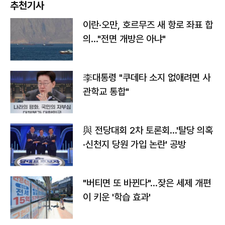
추천기사
이란·오만, 호르무즈 새 항로 좌표 합
의…"전면 개방은 아냐"
李대통령 "쿠데타 소지 없애려면 사
관학교 통합"
與 전당대회 2차 토론회…'탈당 의혹
·신천지 당원 가입 논란' 공방
"버티면 또 바뀐다"…잦은 세제 개편
이 키운 '학습 효과'