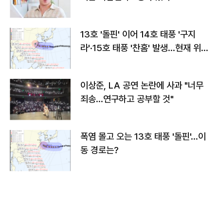
13호 '돌핀' 이어 14호 태풍 '구지
라'·15호 태풍 '찬홈' 발생…현재 위
치와 이동경로는?
이상준, LA 공연 논란에 사과 "너무
죄송…연구하고 공부할 것"
폭염 몰고 오는 13호 태풍 '돌핀'…이
동 경로는?