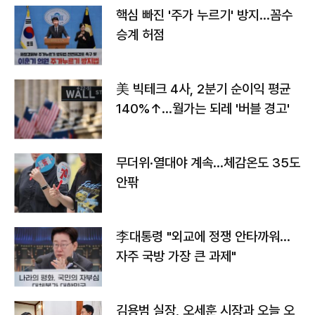
핵심 빠진 '주가 누르기' 방지…꼼수
승계 허점
美 빅테크 4사, 2분기 순이익 평균
140%↑…월가는 되레 '버블 경고'
무더위·열대야 계속…체감온도 35도
안팎
李대통령 "외교에 정쟁 안타까워…
자주 국방 가장 큰 과제"
김용범 실장, 오세훈 시장과 오늘 오