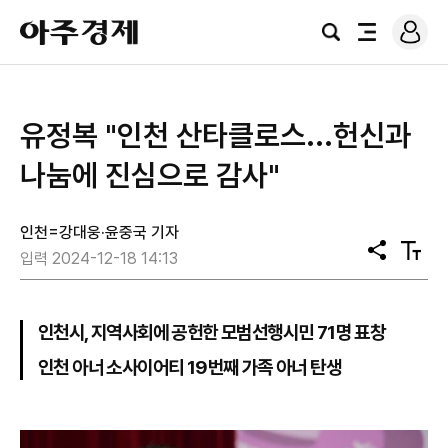
로
아
그
검
전
주
인
색
체
경
메
제
뉴
유정복 "인천 산타클로스...헌신과
나눔에 진심으로 감사"
인천=강대웅·윤중국 기자
공
텍
입력 2024-12-18 14:13
유
스
트
크
기
인천시, 지역사회에 공헌한 모범선행시민 71명 표창
인천 아너 소사이어티 19번째 가족 아너 탄생