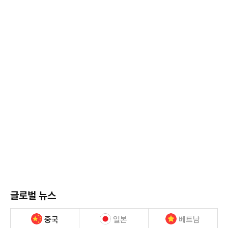
글로벌 뉴스
중국
일본
베트남