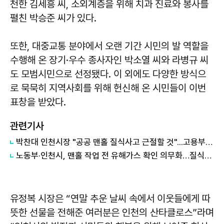
천한 김세흥 씨, 소외계층을 위해 치과 진료와 봉사를
펼친 박승준 씨가 있다.
또한, 대중교통 분야에서 오랜 기간 시민의 발 역할을
수행해 온 장기·우수 종사자인 박소열 씨와 라병규 씨
도 모범시민으로 선정됐다. 이 외에도 다양한 방식으
로 묵묵히 지역사회를 위해 헌신해 온 시민들이 이번
표창을 받았다.
관련기사
박찬대 인천시장 "공공 맨홀 질식사고 근절할 것"...고용부와 공동대응 선언
노동부·인천시, 맨홀 작업 전 유해가스 확인 의무화…질식사고 막는다
유정복
시장은 “연말 추운 날씨 속에서 이웃들에게 따
뜻한 선물을 전해준 여러분은 인천의 산타클로스”라며