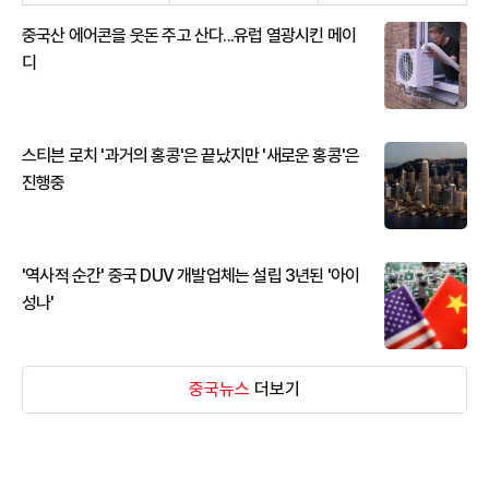
중국산 에어콘을 웃돈 주고 산다...유럽 열광시킨 메이
디
스티븐 로치 '과거의 홍콩'은 끝났지만 '새로운 홍콩'은
진행중
'역사적 순간' 중국 DUV 개발업체는 설립 3년된 '아이
성나'
중국뉴스
더보기