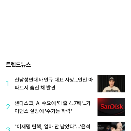
트렌드뉴스
신남성연대 배인규 대표 사망…인천 아
1
파트서 숨진 채 발견
샌디스크, AI 수요에 '매출 4.7배'…가
2
이던스 실망에 '주가는 하락'
"이재명 탄핵, 얼마 안 남았다"...'윤석
3