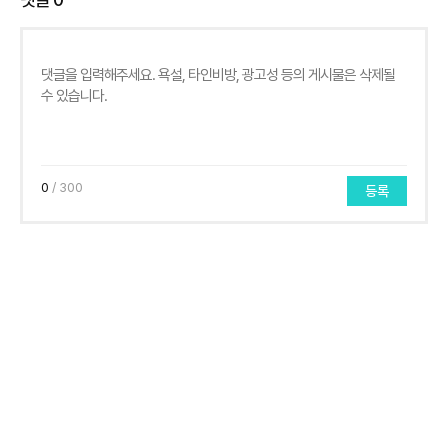
0
/ 300
등록