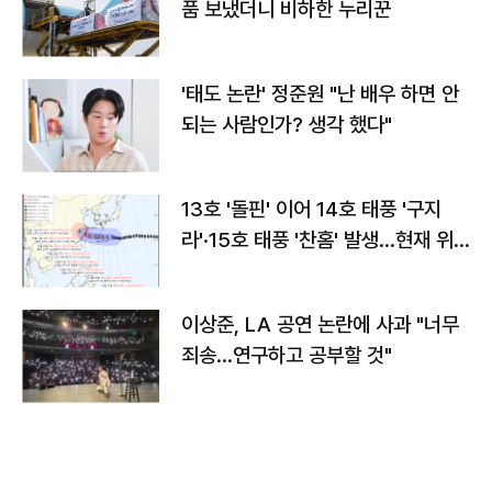
품 보냈더니 비하한 누리꾼
'태도 논란' 정준원 "난 배우 하면 안
되는 사람인가? 생각 했다"
13호 '돌핀' 이어 14호 태풍 '구지
라'·15호 태풍 '찬홈' 발생…현재 위
치와 이동경로는?
이상준, LA 공연 논란에 사과 "너무
죄송…연구하고 공부할 것"