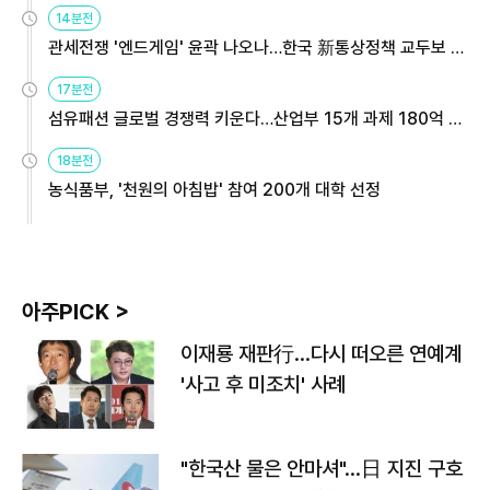
14분전
관세전쟁 '엔드게임' 윤곽 나오나…한국 新통상정책 교두보 활
용해야
17분전
섬유패션 글로벌 경쟁력 키운다…산업부 15개 과제 180억 지
원
18분전
농식품부, '천원의 아침밥' 참여 200개 대학 선정
아주PICK >
이재룡 재판行…다시 떠오른 연예계
'사고 후 미조치' 사례
"한국산 물은 안마셔"…日 지진 구호