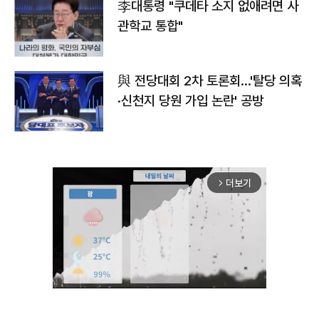
李대통령 "쿠데타 소지 없애려면 사
관학교 통합"
與 전당대회 2차 토론회…'탈당 의혹
·신천지 당원 가입 논란' 공방
더보기
arrow_forward_ios