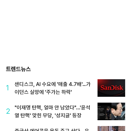
트렌드뉴스
샌디스크, AI 수요에 '매출 4.7배'…가
1
이던스 실망에 '주가는 하락'
"이재명 탄핵, 얼마 안 남았다"...'윤석
2
열 탄핵' 맞힌 무당, '성지글' 등장
중국산 에어콘을 웃돈 주고 산다...유