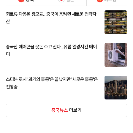
희토류 다음은 광모듈…중국이 움켜쥔 새로운 전략자
산
중국산 에어콘을 웃돈 주고 산다...유럽 열광시킨 메이
디
스티븐 로치 '과거의 홍콩'은 끝났지만 '새로운 홍콩'은
진행중
중국뉴스
더보기