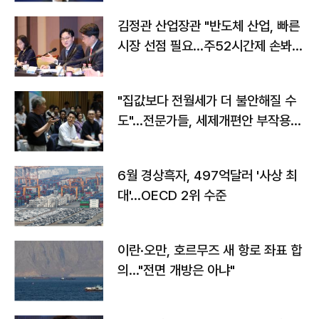
김정관 산업장관 "반도체 산업, 빠른
시장 선점 필요…주52시간제 손봐
야"
"집값보다 전월세가 더 불안해질 수
도"…전문가들, 세제개편안 부작용
우려
6월 경상흑자, 497억달러 '사상 최
대'…OECD 2위 수준
이란·오만, 호르무즈 새 항로 좌표 합
의…"전면 개방은 아냐"