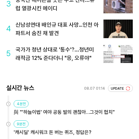
3
럽 열광시킨 메이디
신남성연대 배인규 대표 사망…인천 아
4
파트서 숨진 채 발견
국가가 청년 상대로 '통수'?...청년미
5
래적금 12% 준다더니 "응, 오류야"
실시간 뉴스
08.07 01:14
UPDATE
4분전
與 "'하늘이법' 여야 공동 발의 괜찮아…그것이 협치"
9분전
'캐시딜' 캐시워크 돈 버는 퀴즈, 정답은?