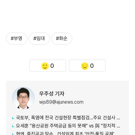
#부영
#임대
#화순
0
0
우주성 기자
wjs89@ajunews.com
국토부, 폭염에 전국 건설현장 특별점검…주요 건설사 긴급회의 개최
오세훈 "용산공원 주택공급 동의 못해" vs 與 "정치적 어젠다로 사용" 맞불
현엔, 중진공과 맞손…건설업계 최초 '안전·품질 공제' 도입