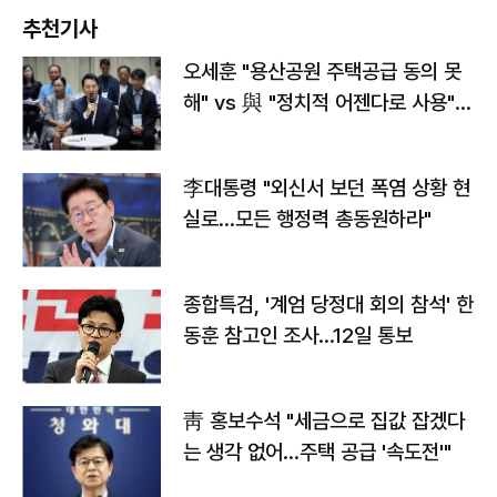
추천기사
오세훈 "용산공원 주택공급 동의 못
해" vs 與 "정치적 어젠다로 사용"
맞불
李대통령 "외신서 보던 폭염 상황 현
실로…모든 행정력 총동원하라"
종합특검, '계엄 당정대 회의 참석' 한
동훈 참고인 조사...12일 통보
靑 홍보수석 "세금으로 집값 잡겠다
는 생각 없어…주택 공급 '속도전'"