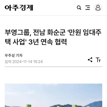
로
아
그
검
전
주
인
색
체
경
메
제
뉴
부영그룹, 전남 화순군 '만원 임대주
택 사업' 3년 연속 협력
우주성 기자
공
텍
입력 2024-11-14 16:24
유
스
트
크
기