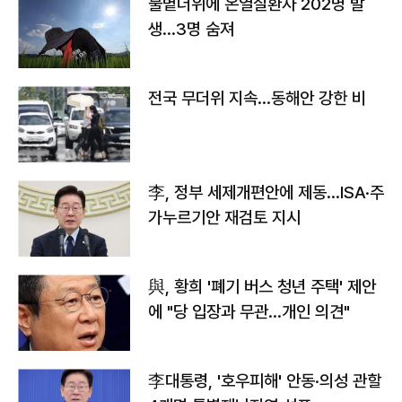
불볕더위에 온열질환자 202명 발
생…3명 숨져
전국 무더위 지속…동해안 강한 비
李, 정부 세제개편안에 제동…ISA·주
가누르기안 재검토 지시
與, 황희 '폐기 버스 청년 주택' 제안
에 "당 입장과 무관…개인 의견"
李대통령, '호우피해' 안동·의성 관할