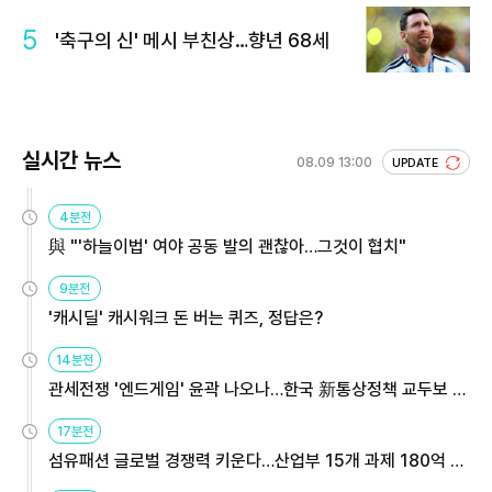
5
'축구의 신' 메시 부친상…향년 68세
실시간 뉴스
08.09 13:00
UPDATE
4분전
與 "'하늘이법' 여야 공동 발의 괜찮아…그것이 협치"
9분전
'캐시딜' 캐시워크 돈 버는 퀴즈, 정답은?
14분전
관세전쟁 '엔드게임' 윤곽 나오나…한국 新통상정책 교두보 활
용해야
17분전
섬유패션 글로벌 경쟁력 키운다…산업부 15개 과제 180억 지
원