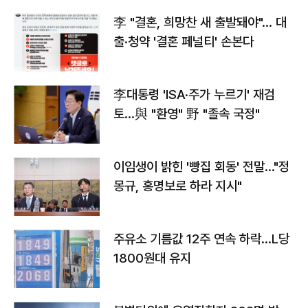
李 "결혼, 희망찬 새 출발돼야"… 대
출·청약 '결혼 페널티' 손본다
李대통령 'ISA·주가 누르기' 재검
토…與 "환영" 野 "졸속 국정"
이임생이 밝힌 '빵집 회동' 전말…"정
몽규, 홍명보로 하라 지시"
주유소 기름값 12주 연속 하락…L당
1800원대 유지