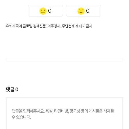
0
0
©'5개국어 글로벌 경제신문' 아주경제. 무단전재·재배포 금지
댓글
0