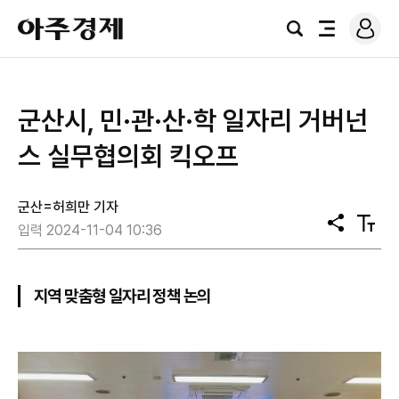
로
아
그
검
전
주
인
색
체
경
메
제
뉴
군산시, 민·관·산·학 일자리 거버넌
스 실무협의회 킥오프
군산=허희만 기자
공
텍
입력 2024-11-04 10:36
유
스
트
크
기
지역 맞춤형 일자리 정책 논의