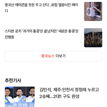
중국산 에어콘을 웃돈 주고 산다...유럽 열광시킨 메이
디
스티븐 로치 '과거의 홍콩'은 끝났지만 '새로운 홍콩'은
진행중
중국뉴스
더보기
추천기사
김민석, 제주·인천서 정청래 누르고
2승째…2대1 구도 완성