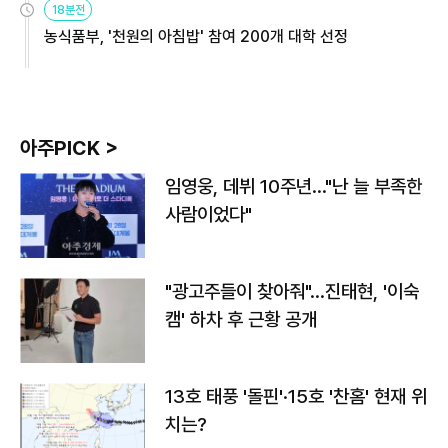
18분전
농식품부, '천원의 아침밥' 참여 200개 대학 선정
아주PICK >
임영웅, 데뷔 10주년…"난 늘 부족한
사람이었다"
"광고주들이 찾아줘"…진태현, '이숙
캠' 하차 후 근황 공개
13호 태풍 '돌핀'·15호 '찬홈' 현재 위
치는?