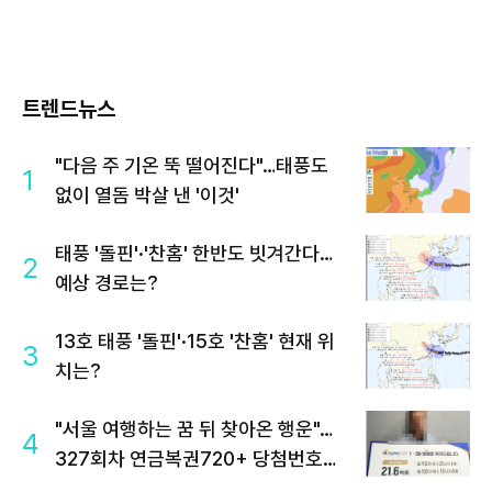
트렌드뉴스
"다음 주 기온 뚝 떨어진다"…태풍도
1
없이 열돔 박살 낸 '이것'
태풍 '돌핀'·'찬홈' 한반도 빗겨간다…
2
예상 경로는?
13호 태풍 '돌핀'·15호 '찬홈' 현재 위
3
치는?
"서울 여행하는 꿈 뒤 찾아온 행운"…
4
327회차 연금복권720+ 당첨번호조
회 주목