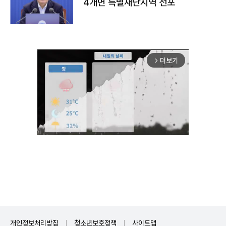
4개면 특별재난지역 선포
더보기
arrow_forward_ios
Unmute
개인정보처리방침
청소년보호정책
사이트맵