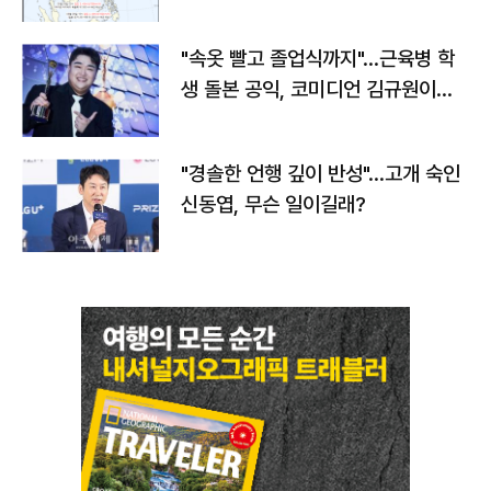
"속옷 빨고 졸업식까지"…근육병 학
생 돌본 공익, 코미디언 김규원이었
다
"경솔한 언행 깊이 반성"…고개 숙인
신동엽, 무슨 일이길래?