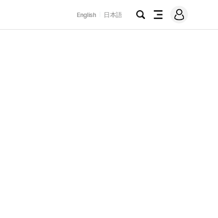
로
English
日本語
그
검
전
인
색
체
메
뉴