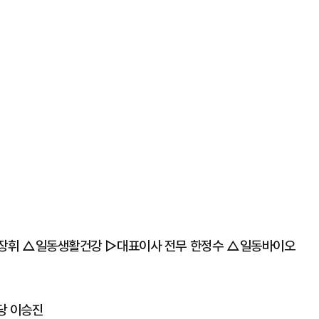
장휘 △일동생활건강 ▷대표이사 전무 한정수 △일동바이오
당 이승진