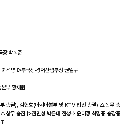
국장 박희준
 최석영 ▷부국장·경제산업부장 권일구
업본부 황재원
총괄), 김현호(아시아본부 및 KTV 법인 총괄) △전무 승
 △상무 승진 ▷전민성 박은태 전성호 윤태정 최명중 송강종
옥조