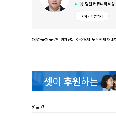
與, 당원 커뮤니티 해킹
기자의 다른기사
©'5개국어 글로벌 경제신문' 아주경제. 무단전재·재배
댓글
0