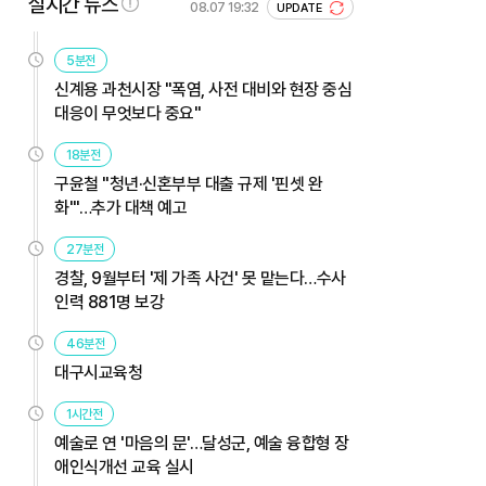
실시간 뉴스
08.07 19:32
UPDATE
5분전
신계용 과천시장 "폭염, 사전 대비와 현장 중심
대응이 무엇보다 중요"
18분전
구윤철 "청년·신혼부부 대출 규제 '핀셋 완
화'"…추가 대책 예고
27분전
경찰, 9월부터 '제 가족 사건' 못 맡는다…수사
인력 881명 보강
46분전
대구시교육청
1시간전
예술로 연 '마음의 문'…달성군, 예술 융합형 장
애인식개선 교육 실시