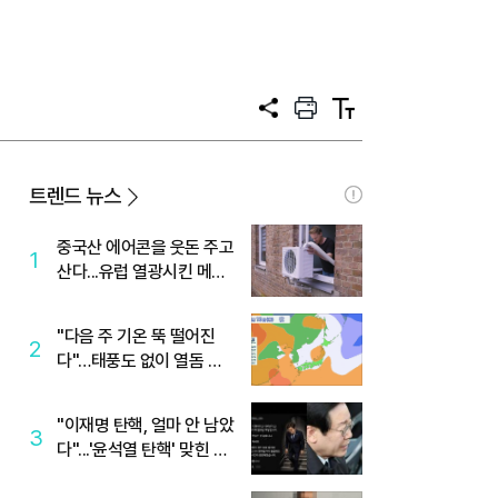
공
프
텍
유
린
스
트
트
크
기
트렌드 뉴스
중국산 에어콘을 웃돈 주고
1
산다...유럽 열광시킨 메이
디
"다음 주 기온 뚝 떨어진
2
다"…태풍도 없이 열돔 박
살 낸 '이것'
"이재명 탄핵, 얼마 안 남았
3
다"...'윤석열 탄핵' 맞힌 무
당, '성지글' 등장