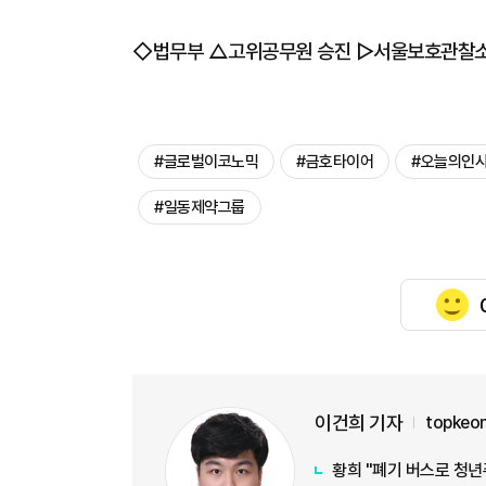
◇법무부 △고위공무원 승진 ▷서울보호관찰소
#글로벌이코노믹
#금호타이어
#오늘의인
#일동제약그룹
이건희 기자
topkeo
황희 "폐기 버스로 청년