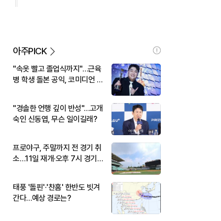
아주PICK
"속옷 빨고 졸업식까지"…근육
병 학생 돌본 공익, 코미디언 김
규원이었다
"경솔한 언행 깊이 반성"…고개
숙인 신동엽, 무슨 일이길래?
프로야구, 주말까지 전 경기 취
소…11일 재개·오후 7시 경기
시작
태풍 '돌핀'·'찬홈' 한반도 빗겨
간다…예상 경로는?