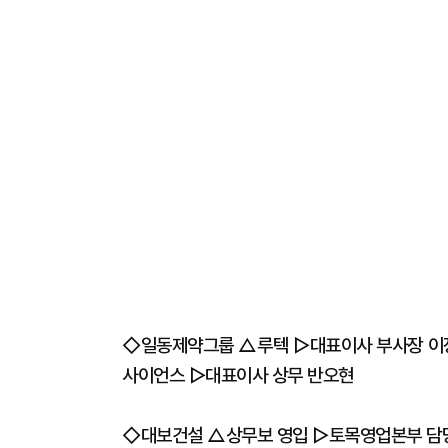
◇일동제약그룹 △루텍 ▷대표이사 부사장 이
사이언스 ▷대표이사 상무 반오현
◇대보건설 △상무보 영입 ▷토목영업본부 담