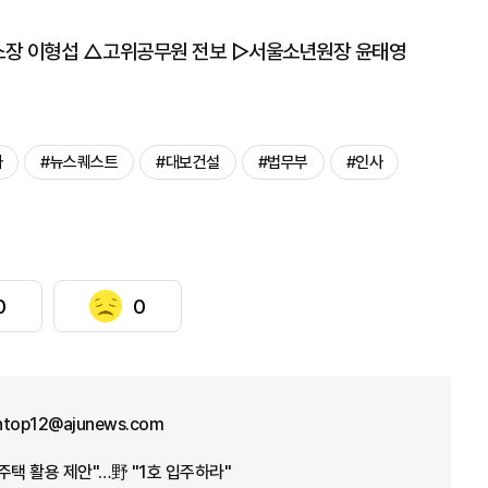
장 이형섭 △고위공무원 전보 ▷서울소년원장 윤태영
사
#뉴스퀘스트
#대보건설
#법무부
#인사
0
0
ntop12@ajunews.com
주택 활용 제안"…野 "1호 입주하라"