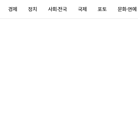
경제
정치
사회·전국
국제
포토
문화·연예