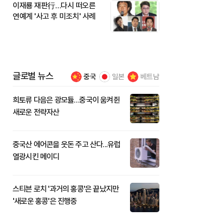
이재룡 재판行…다시 떠오른
연예계 '사고 후 미조치' 사례
글로벌 뉴스
중국
일본
베트남
희토류 다음은 광모듈…중국이 움켜쥔
새로운 전략자산
중국산 에어콘을 웃돈 주고 산다...유럽
열광시킨 메이디
스티븐 로치 '과거의 홍콩'은 끝났지만
'새로운 홍콩'은 진행중