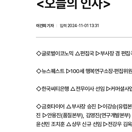
<오늘의 인사>
이건희 기자
입력 2024-11-01 13:31
◇글로벌이코노믹 △편집국 ▷부사장 겸 편집
◇뉴스퀘스트 ▷100세 행복연구소장·편집위원
◇한국씨티은행 △전무이사 선임 ▷커머셜사
◇금호타이어 △부사장 승진 ▷이강승(유럽본부 
진 ▷안용진(품질본부), 김영진(연구개발본부)
윤선민 조치훈 △상무 신규 선임 ▷전강우 김