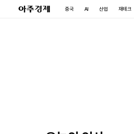
아
중국
AI
산업
재테크
주
경
제