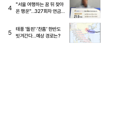
"서울 여행하는 꿈 뒤 찾아
4
온 행운"…327회차 연금
복권720+ 당첨번호조회
주목
태풍 '돌핀'·'찬홈' 한반도
5
빗겨간다…예상 경로는?