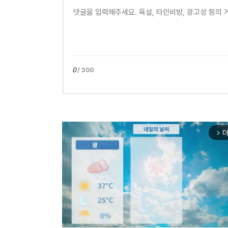
0
/ 300
더
arrow_forward_ios