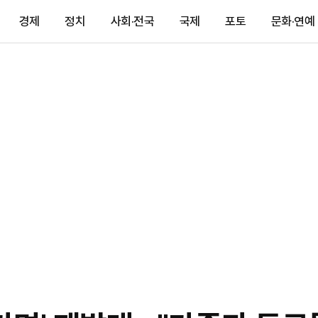
경제
정치
사회·전국
국제
포토
문화·연예