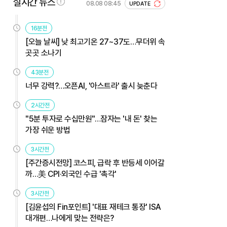
실시간 뉴스
08.08 08:45
UPDATE
16분전
[오늘 날씨] 낮 최고기온 27~37도…무더위 속
곳곳 소나기
43분전
너무 강력?…오픈AI, '아스트라' 출시 늦춘다
2시간전
"5분 투자로 수십만원"…잠자는 '내 돈' 찾는
가장 쉬운 방법
3시간전
[주간증시전망] 코스피, 급락 후 반등세 이어갈
까…美 CPI·외국인 수급 '촉각'
3시간전
[김윤섭의 Fin포인트] '대표 재테크 통장' ISA
대개편…나에게 맞는 전략은?