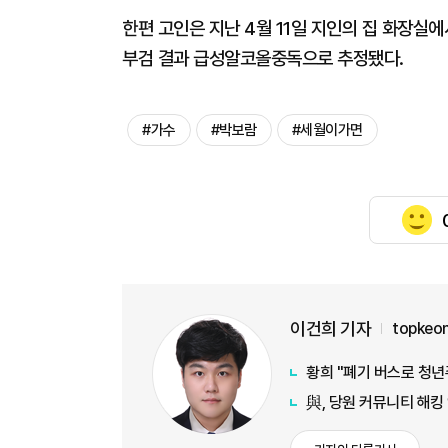
한편 고인은 지난 4월 11일 지인의 집 화장실
부검 결과 급성알코올중독으로 추정됐다.
#가수
#박보람
#세월이가면
이건희 기자
topkeo
황희 "폐기 버스로 청년
與, 당원 커뮤니티 해킹