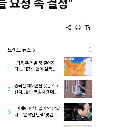
들 요청 속 결정"
공
프
텍
유
린
스
트
트
크
기
트렌드 뉴스
"다음 주 기온 뚝 떨어진
1
다"…태풍도 없이 열돔 박
살 낸 '이것'
중국산 에어콘을 웃돈 주고
2
산다...유럽 열광시킨 메이
디
"이재명 탄핵, 얼마 안 남았
3
다"...'윤석열 탄핵' 맞힌 무
당, '성지글' 등장