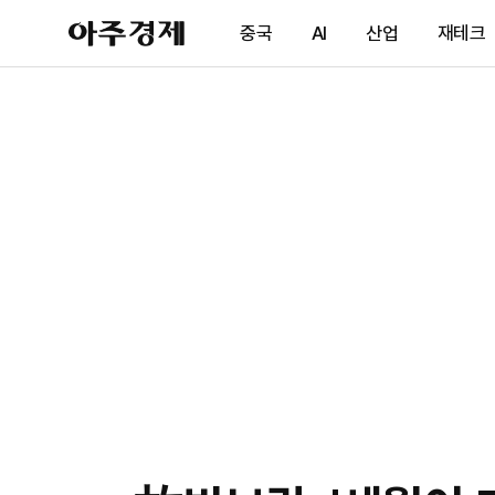
아
중국
AI
산업
재테크
주
경
제