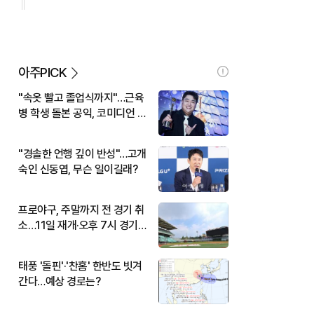
아주PICK
"속옷 빨고 졸업식까지"…근육
병 학생 돌본 공익, 코미디언 김
규원이었다
"경솔한 언행 깊이 반성"…고개
숙인 신동엽, 무슨 일이길래?
프로야구, 주말까지 전 경기 취
소…11일 재개·오후 7시 경기
시작
태풍 '돌핀'·'찬홈' 한반도 빗겨
간다…예상 경로는?