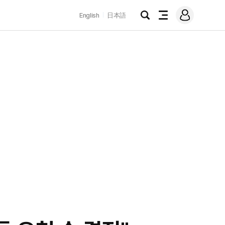
로
English
日本語
그
검
전
인
색
체
메
뉴