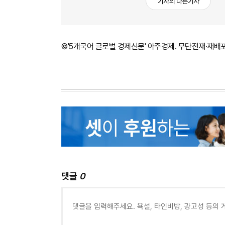
기자의 다른기사
©'5개국어 글로벌 경제신문' 아주경제. 무단전재·재배
댓글
0