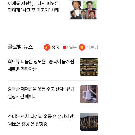
이재룡 재판行…다시 떠오른
연예계 '사고 후 미조치' 사례
글로벌 뉴스
중국
일본
베트남
희토류 다음은 광모듈…중국이 움켜쥔
새로운 전략자산
중국산 에어콘을 웃돈 주고 산다...유럽
열광시킨 메이디
스티븐 로치 '과거의 홍콩'은 끝났지만
'새로운 홍콩'은 진행중