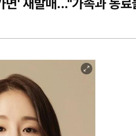
면' 재발매..."가족과 동료
이
미
지
확
대