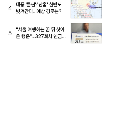
태풍 '돌핀'·'찬홈' 한반도
4
빗겨간다…예상 경로는?
"서울 여행하는 꿈 뒤 찾아
5
온 행운"…327회차 연금
복권720+ 당첨번호조회
주목