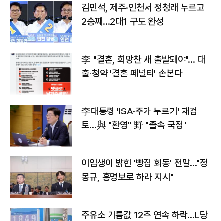
김민석, 제주·인천서 정청래 누르고
2승째…2대1 구도 완성
李 "결혼, 희망찬 새 출발돼야"… 대
출·청약 '결혼 페널티' 손본다
李대통령 'ISA·주가 누르기' 재검
토…與 "환영" 野 "졸속 국정"
이임생이 밝힌 '빵집 회동' 전말…"정
몽규, 홍명보로 하라 지시"
주유소 기름값 12주 연속 하락…L당