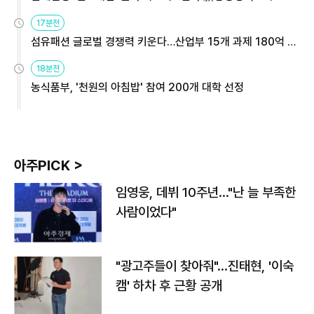
용해야
17분전
섬유패션 글로벌 경쟁력 키운다…산업부 15개 과제 180억 지
원
18분전
농식품부, '천원의 아침밥' 참여 200개 대학 선정
아주PICK >
임영웅, 데뷔 10주년…"난 늘 부족한
사람이었다"
"광고주들이 찾아줘"…진태현, '이숙
캠' 하차 후 근황 공개