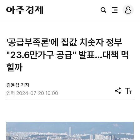
로
아
그
검
전
주
인
색
체
경
메
제
뉴
'공급부족론'에 집값 치솟자 정부
"23.6만가구 공급" 발표…대책 먹
힐까
김윤섭 기자
공
텍
입력 2024-07-20 10:00
유
스
트
크
기