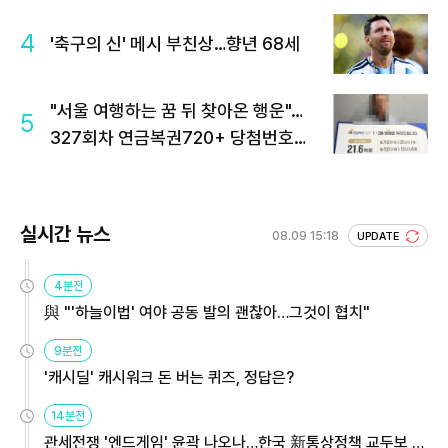
4
'축구의 신' 메시 부친상…향년 68세
"서울 여행하는 꿈 뒤 찾아온 행운"…
5
327회차 연금복권720+ 당첨번호조
회 주목
실시간 뉴스
08.09 15:18
UPDATE
4분전
與 "'하늘이법' 여야 공동 발의 괜찮아…그것이 협치"
9분전
'캐시딜' 캐시워크 돈 버는 퀴즈, 정답은?
14분전
관세전쟁 '엔드게임' 윤곽 나오나…한국 新통상정책 교두보 활