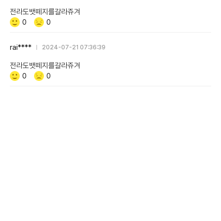
전라도뱃떼지를갈라쥬겨
Like/Dislike
공
비
0
0
감
공
감
rai****
2024-07-21 07:36:39
전라도뱃떼지를갈라쥬겨
Like/Dislike
공
비
0
0
감
공
감