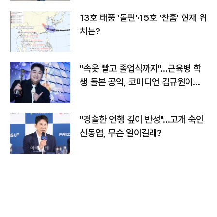
13호 태풍 '돌핀'·15호 '찬홈' 현재 위
치는?
"속옷 빨고 졸업식까지"…근육병 학
생 돌본 공익, 코미디언 김규원이었
다
"경솔한 언행 깊이 반성"…고개 숙인
신동엽, 무슨 일이길래?