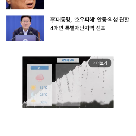
李대통령, '호우피해' 안동·의성 관할
4개면 특별재난지역 선포
더보기
arrow_forward_ios
Unmute