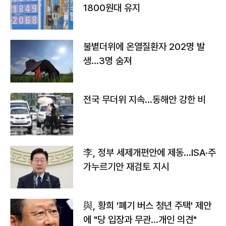
1800원대 유지
불볕더위에 온열질환자 202명 발
생…3명 숨져
전국 무더위 지속…동해안 강한 비
李, 정부 세제개편안에 제동…ISA·주
가누르기안 재검토 지시
與, 황희 '폐기 버스 청년 주택' 제안
에 "당 입장과 무관…개인 의견"