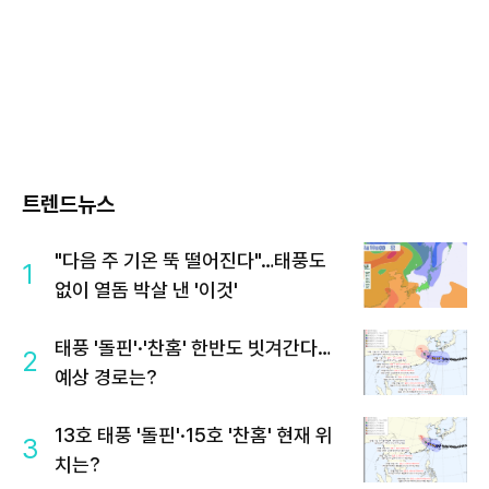
트렌드뉴스
"다음 주 기온 뚝 떨어진다"…태풍도
1
없이 열돔 박살 낸 '이것'
태풍 '돌핀'·'찬홈' 한반도 빗겨간다…
2
예상 경로는?
13호 태풍 '돌핀'·15호 '찬홈' 현재 위
3
치는?