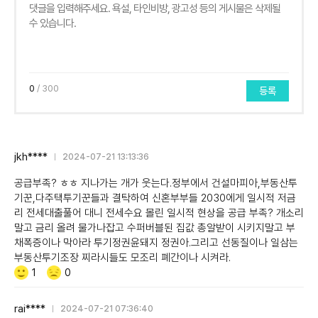
0
/ 300
등록
jkh****
2024-07-21 13:13:36
공급부족? ㅎㅎ 지나가는 개가 웃는다.정부에서 건설마피아,부동산투
기꾼,다주택투기꾼들과 결탁하여 신혼부부들 2030에게 일시적 저금
리 전세대출풀어 대니 전세수요 몰린 일시적 현상을 공급 부족? 개소리
말고 금리 올려 물가나잡고 수퍼버블된 집값 총알받이 시키지말고 부
채폭증이나 막아라 투기정권윤돼지 정권아.그리고 선동질이나 일삼는
부동산투기조장 찌라시들도 모조리 폐간이나 시켜라.
Like/Dislike
공
비
1
0
감
공
감
rai****
2024-07-21 07:36:40