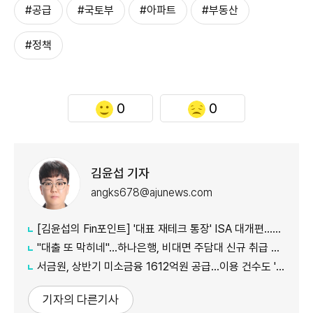
#공급
#국토부
#아파트
#부동산
#정책
0
0
김윤섭 기자
angks678@ajunews.com
[김윤섭의 Fin포인트] '대표 재테크 통장' ISA 대개편…나에게 맞는 전략은?
"대출 또 막히네"…하나은행, 비대면 주담대 신규 취급 중단
서금원, 상반기 미소금융 1612억원 공급…이용 건수도 '역대 최대'
기자의 다른기사