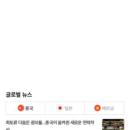
글로벌 뉴스
중국
일본
베트남
희토류 다음은 광모듈…중국이 움켜쥔 새로운 전략자
산