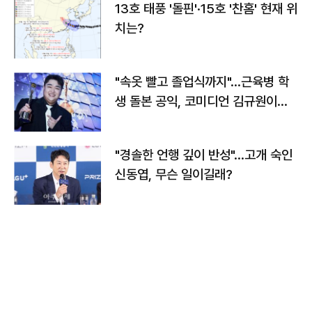
13호 태풍 '돌핀'·15호 '찬홈' 현재 위
치는?
"속옷 빨고 졸업식까지"…근육병 학
생 돌본 공익, 코미디언 김규원이었
다
"경솔한 언행 깊이 반성"…고개 숙인
신동엽, 무슨 일이길래?