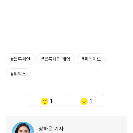
#블록체인
#블록체인 게임
#위메이드
#위믹스
1
1
장하은 기자