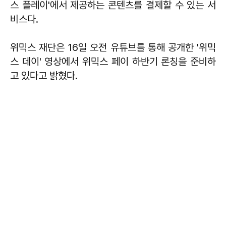
스 플레이'에서 제공하는 콘텐츠를 결제할 수 있는 서
비스다.
위믹스 재단은 16일 오전 유튜브를 통해 공개한 '위믹
스 데이' 영상에서 위믹스 페이 하반기 론칭을 준비하
고 있다고 밝혔다.