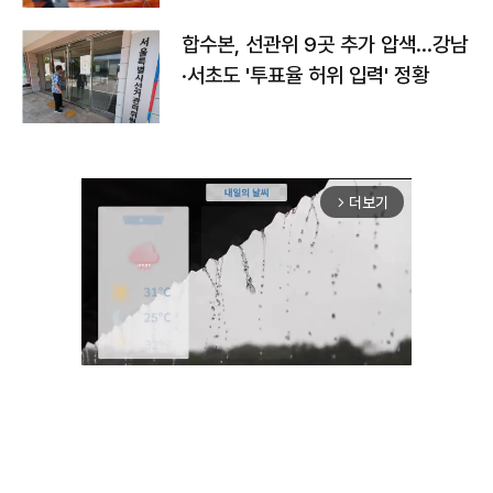
합수본, 선관위 9곳 추가 압색…강남
·서초도 '투표율 허위 입력' 정황
더보기
arrow_forward_ios
Mute