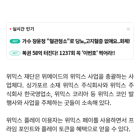
위믹스 재단은 위메이드의 위믹스 사업을 총괄하는 사
업체다. 싱가포르 소재 위믹스 주식회사와 위믹스 주
식회사 한국영업소, 위믹스 코리아 등 위믹스 코인 발
행사와 사업을 주체하는 곳들이 소속해 있다.
위믹스 플레이 이용자는 위믹스 페이를 사용하면서 프
라임 포인트와 플레이 토큰을 혜택으로 얻을 수 있다.