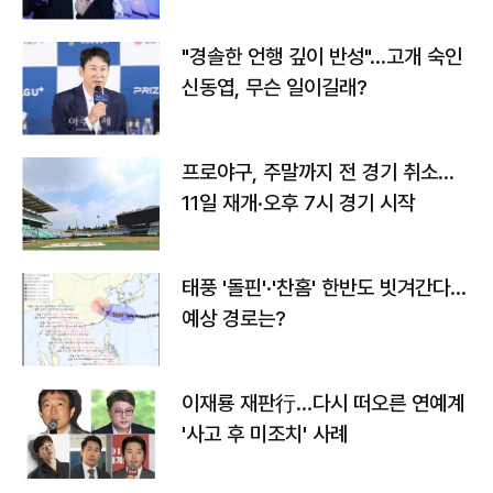
다
"경솔한 언행 깊이 반성"…고개 숙인
신동엽, 무슨 일이길래?
프로야구, 주말까지 전 경기 취소…
11일 재개·오후 7시 경기 시작
태풍 '돌핀'·'찬홈' 한반도 빗겨간다…
예상 경로는?
이재룡 재판行…다시 떠오른 연예계
'사고 후 미조치' 사례