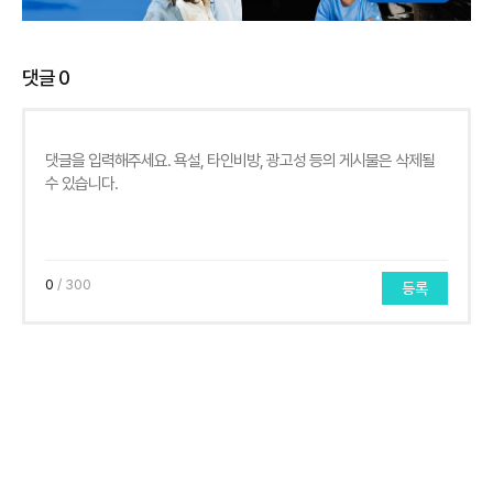
댓글
0
0
/ 300
등록