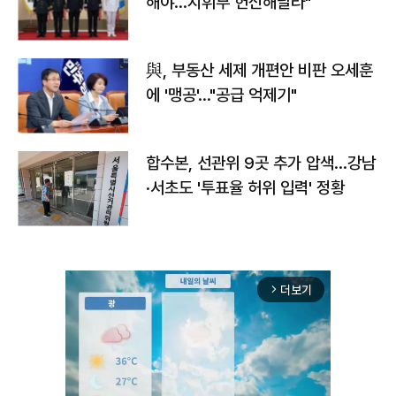
해야…지휘부 헌신해달라"
與, 부동산 세제 개편안 비판 오세훈
에 '맹공'…"공급 억제기"
합수본, 선관위 9곳 추가 압색…강남
·서초도 '투표율 허위 입력' 정황
더보기
arrow_forward_ios