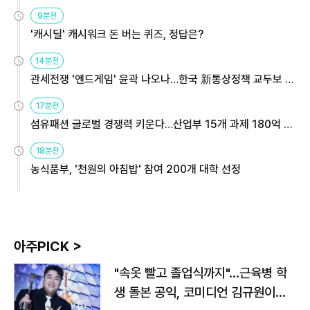
9분전
'캐시딜' 캐시워크 돈 버는 퀴즈, 정답은?
14분전
관세전쟁 '엔드게임' 윤곽 나오나…한국 新통상정책 교두보 활
용해야
17분전
섬유패션 글로벌 경쟁력 키운다…산업부 15개 과제 180억 지
원
18분전
농식품부, '천원의 아침밥' 참여 200개 대학 선정
아주PICK >
"속옷 빨고 졸업식까지"…근육병 학
생 돌본 공익, 코미디언 김규원이었