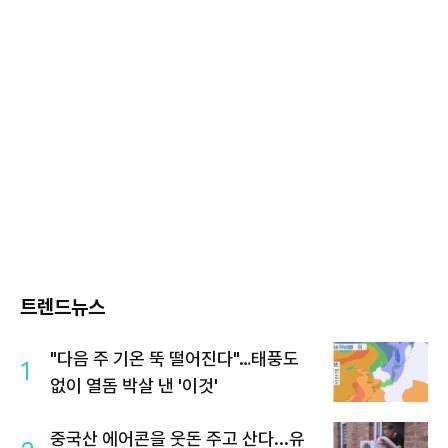
트렌드뉴스
"다음 주 기온 뚝 떨어진다"…태풍도
1
없이 열돔 박살 낸 '이것'
중국산 에어콘을 웃돈 주고 산다...유