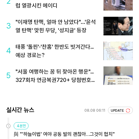
2
럽 열광시킨 메이디
"이재명 탄핵, 얼마 안 남았다"...'윤석
3
열 탄핵' 맞힌 무당, '성지글' 등장
태풍 '돌핀'·'찬홈' 한반도 빗겨간다…
4
예상 경로는?
"서울 여행하는 꿈 뒤 찾아온 행운"…
5
327회차 연금복권720+ 당첨번호조
회 주목
실시간 뉴스
08.08 06:11
UPDATE
4분전
與 "'하늘이법' 여야 공동 발의 괜찮아…그것이 협치"