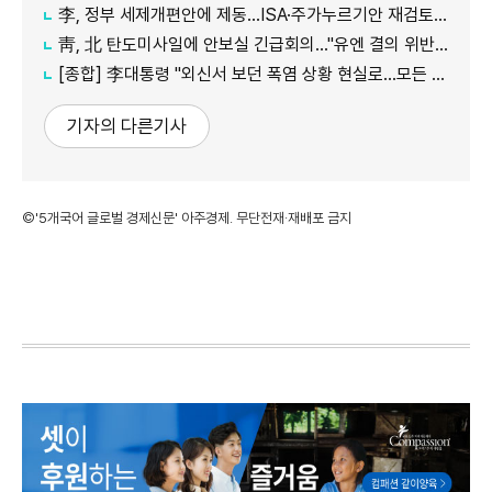
李, 정부 세제개편안에 제동…ISA·주가누르기안 재검토 지시
靑, 北 탄도미사일에 안보실 긴급회의…"유엔 결의 위반, 즉각 중단 촉구"
[종합] 李대통령 "외신서 보던 폭염 상황 현실로…모든 행정력 총동원하라"
기자의 다른기사
©'5개국어 글로벌 경제신문' 아주경제. 무단전재·재배포 금지