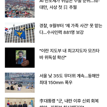
AI 반도체가 뒤집은 수출 순위…韓·
대만, 사상 첫 日 추월
경찰, 9월부터 '제 가족 사건' 못 맡는
다…수사인력 881명 보강
"이란 지도부 내 최고지도자 모즈타
바 위독설 확산"
서울 낮 35도 무더위 계속…동해안
최대 150㎜ 폭우
李대통령 "군, 내란 이후 신뢰 회복