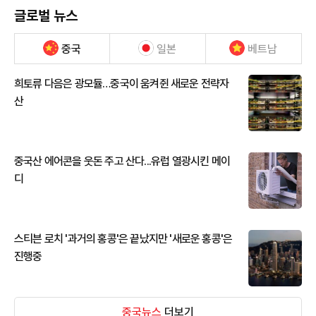
글로벌 뉴스
중국
일본
베트남
희토류 다음은 광모듈…중국이 움켜쥔 새로운 전략자
산
중국산 에어콘을 웃돈 주고 산다...유럽 열광시킨 메이
디
스티븐 로치 '과거의 홍콩'은 끝났지만 '새로운 홍콩'은
진행중
중국뉴스
더보기