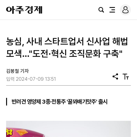
로
아
그
검
전
주
인
색
체
경
메
제
뉴
농심, 사내 스타트업서 신사업 해법
모색…"도전·혁신 조직문화 구축"
김봉철 기자
공
텍
입력 2024-07-09 13:51
유
스
트
크
기
반려견 영양제 3종·전통주 '꿀꽈배기맛주' 출시