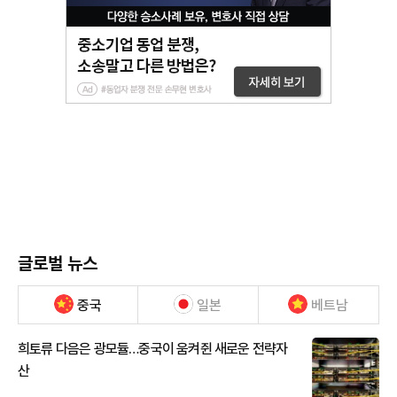
글로벌 뉴스
중국
일본
베트남
희토류 다음은 광모듈…중국이 움켜쥔 새로운 전략자
산