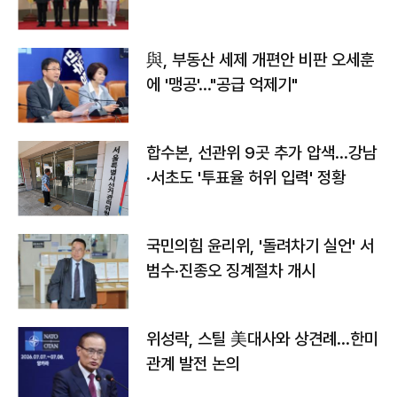
與, 부동산 세제 개편안 비판 오세훈
에 '맹공'…"공급 억제기"
합수본, 선관위 9곳 추가 압색…강남
·서초도 '투표율 허위 입력' 정황
국민의힘 윤리위, '돌려차기 실언' 서
범수·진종오 징계절차 개시
위성락, 스틸 美대사와 상견례…한미
관계 발전 논의