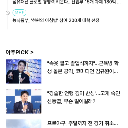
섬유패션 글로벌 경쟁력 키운다…산업부 15개 과제 180억 지
원
18분전
농식품부, '천원의 아침밥' 참여 200개 대학 선정
아주PICK >
"속옷 빨고 졸업식까지"…근육병 학
생 돌본 공익, 코미디언 김규원이었
다
"경솔한 언행 깊이 반성"…고개 숙인
신동엽, 무슨 일이길래?
프로야구, 주말까지 전 경기 취소…