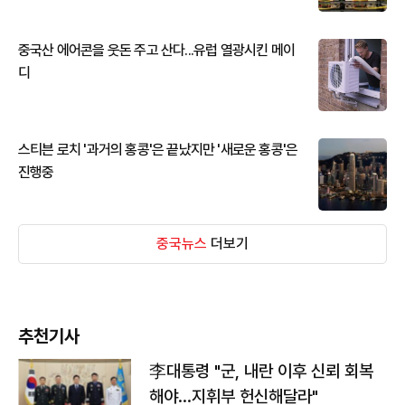
중국산 에어콘을 웃돈 주고 산다...유럽 열광시킨 메이
디
스티븐 로치 '과거의 홍콩'은 끝났지만 '새로운 홍콩'은
진행중
중국뉴스
더보기
추천기사
李대통령 "군, 내란 이후 신뢰 회복
해야…지휘부 헌신해달라"