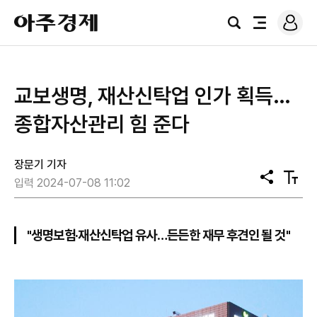
로
아
그
검
전
주
인
색
체
경
메
제
뉴
교보생명, 재산신탁업 인가 획득…
종합자산관리 힘 준다
장문기 기자
공
텍
입력 2024-07-08 11:02
유
스
트
크
기
"생명보험·재산신탁업 유사…든든한 재무 후견인 될 것"