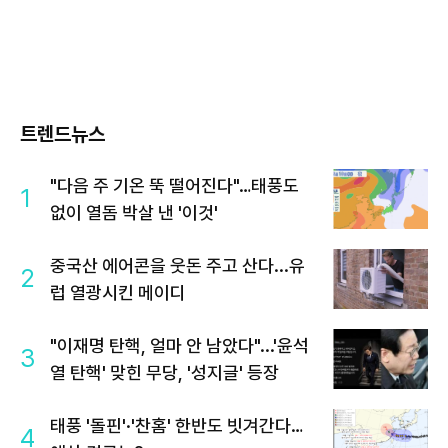
트렌드뉴스
"다음 주 기온 뚝 떨어진다"…태풍도
1
없이 열돔 박살 낸 '이것'
중국산 에어콘을 웃돈 주고 산다...유
2
럽 열광시킨 메이디
"이재명 탄핵, 얼마 안 남았다"...'윤석
3
열 탄핵' 맞힌 무당, '성지글' 등장
태풍 '돌핀'·'찬홈' 한반도 빗겨간다…
4