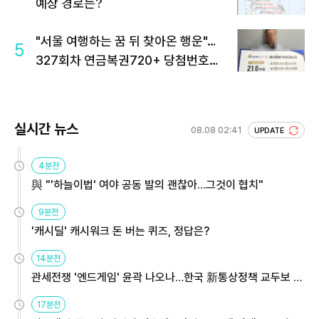
예상 경로는?
"서울 여행하는 꿈 뒤 찾아온 행운"…
5
327회차 연금복권720+ 당첨번호조
회 주목
실시간 뉴스
08.08 02:41
UPDATE
4분전
與 "'하늘이법' 여야 공동 발의 괜찮아…그것이 협치"
9분전
'캐시딜' 캐시워크 돈 버는 퀴즈, 정답은?
14분전
관세전쟁 '엔드게임' 윤곽 나오나…한국 新통상정책 교두보 활
용해야
17분전