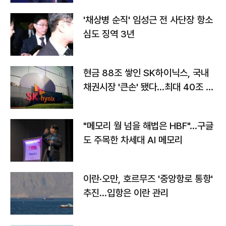
'채상병 순직' 임성근 전 사단장 항소
심도 징역 3년
현금 88조 쌓인 SK하이닉스, 국내
채권시장 '큰손' 됐다…최대 40조 투
자
"메모리 월 넘을 해법은 HBF"…구글
도 주목한 차세대 AI 메모리
이란·오만, 호르무즈 '중앙항로 통항'
추진…입항은 이란 관리