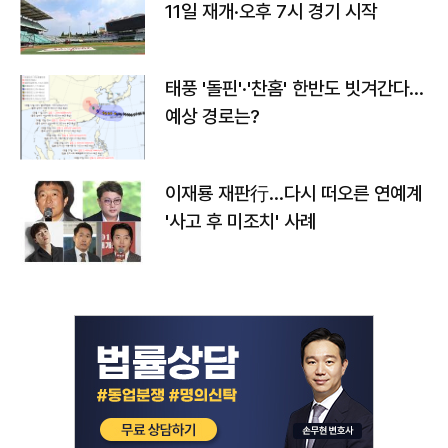
11일 재개·오후 7시 경기 시작
태풍 '돌핀'·'찬홈' 한반도 빗겨간다…
예상 경로는?
이재룡 재판行…다시 떠오른 연예계
'사고 후 미조치' 사례