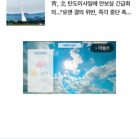
靑, 北 탄도미사일에 안보실 긴급회
의…"유엔 결의 위반, 즉각 중단 촉
구"
더보기
arrow_forward_ios
Mute