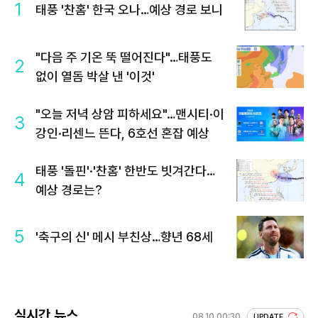
1
태풍 '찬홈' 한국 오나…예상 경로 보니
"다음 주 기온 뚝 떨어진다"…태풍도
2
없이 열돔 박살 낸 '이것'
"오늘 저녁 상암 피하세요"…맨시티·이
3
강인·리센느 뜬다, 6호선 혼잡 예상
태풍 '돌핀'·'찬홈' 한반도 빗겨간다…
4
예상 경로는?
5
'축구의 신' 메시 부친상…향년 68세
실시간 뉴스
08.10 00:30
UPDATE