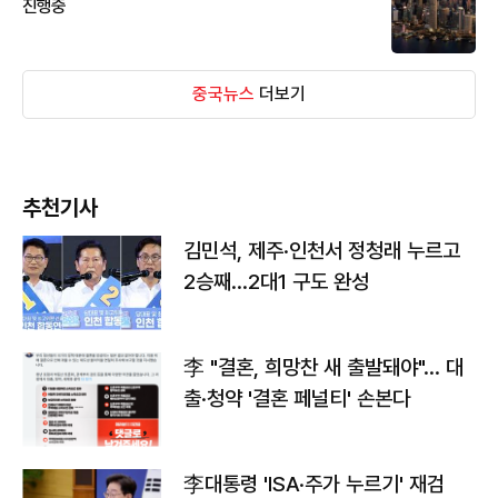
진행중
중국뉴스
더보기
추천기사
김민석, 제주·인천서 정청래 누르고
2승째…2대1 구도 완성
李 "결혼, 희망찬 새 출발돼야"… 대
출·청약 '결혼 페널티' 손본다
李대통령 'ISA·주가 누르기' 재검