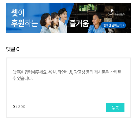
댓글
0
0
/ 300
등록