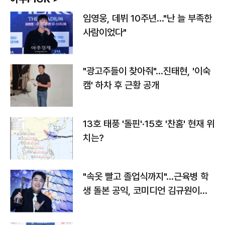
임영웅, 데뷔 10주년…"난 늘 부족한
사람이었다"
"광고주들이 찾아줘"…진태현, '이숙
캠' 하차 후 근황 공개
13호 태풍 '돌핀'·15호 '찬홈' 현재 위
치는?
"속옷 빨고 졸업식까지"…근육병 학
생 돌본 공익, 코미디언 김규원이었
다