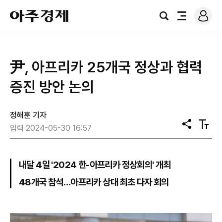
로
아
그
검
전
주
인
색
체
경
메
제
뉴
尹, 아프리카 25개국 정상과 협력
증진 방안 논의
정해훈 기자
공
텍
입력 2024-05-30 16:57
유
스
트
크
기
내달 4일 '2024 한-아프리카 정상회의' 개최
48개국 참석…아프리카 상대 최초 다자 회의