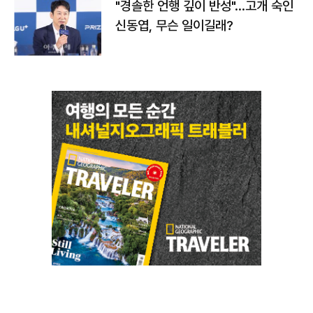
"경솔한 언행 깊이 반성"…고개 숙인
신동엽, 무슨 일이길래?