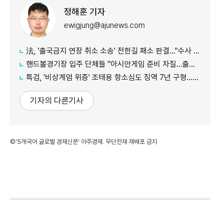
정해훈 기자
ewigjung@ajunews.com
法, '출국금지 연장 취소 소송' 전한길 패소 판결…"수사 상당한 차질"
핸드볼경기장 입주 단체들 "아시안게임 준비 차질…출입 협조 간곡히 요청"
특검, '비상계엄 위증' 조태용 항소심도 징역 7년 구형…내달 19일 선고
기자의 다른기사
©'5개국어 글로벌 경제신문' 아주경제. 무단전재·재배포 금지