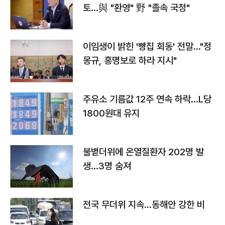
토…與 "환영" 野 "졸속 국정"
이임생이 밝힌 '빵집 회동' 전말…"정
몽규, 홍명보로 하라 지시"
주유소 기름값 12주 연속 하락…L당
1800원대 유지
불볕더위에 온열질환자 202명 발
생…3명 숨져
전국 무더위 지속…동해안 강한 비