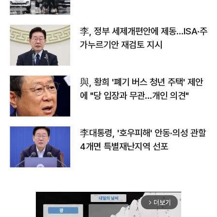
李, 정부 세제개편안에 제동…ISA·주
가누르기안 재검토 지시
與, 황희 '폐기 버스 청년 주택' 제안
에 "당 입장과 무관…개인 의견"
李대통령, '호우피해' 안동·의성 관할
4개면 특별재난지역 선포
더보기
arrow_forward_ios