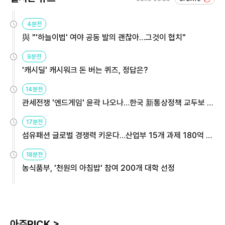
4분전
與 "'하늘이법' 여야 공동 발의 괜찮아…그것이 협치"
9분전
'캐시딜' 캐시워크 돈 버는 퀴즈, 정답은?
14분전
관세전쟁 '엔드게임' 윤곽 나오나…한국 新통상정책 교두보 활
용해야
17분전
섬유패션 글로벌 경쟁력 키운다…산업부 15개 과제 180억 지
원
18분전
농식품부, '천원의 아침밥' 참여 200개 대학 선정
아주PICK >