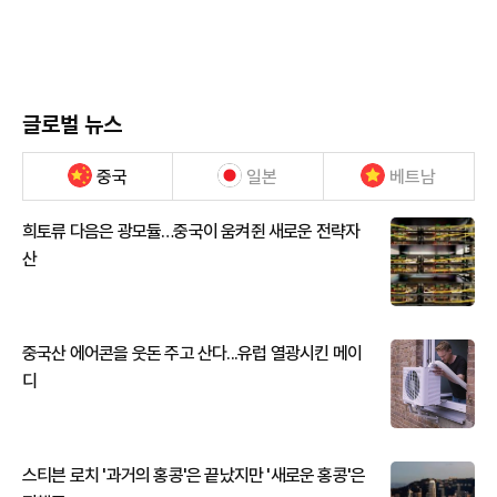
글로벌 뉴스
중국
일본
베트남
희토류 다음은 광모듈…중국이 움켜쥔 새로운 전략자
산
중국산 에어콘을 웃돈 주고 산다...유럽 열광시킨 메이
디
스티븐 로치 '과거의 홍콩'은 끝났지만 '새로운 홍콩'은