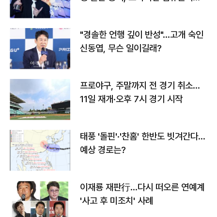
다
"경솔한 언행 깊이 반성"…고개 숙인
신동엽, 무슨 일이길래?
프로야구, 주말까지 전 경기 취소…
11일 재개·오후 7시 경기 시작
태풍 '돌핀'·'찬홈' 한반도 빗겨간다…
예상 경로는?
이재룡 재판行…다시 떠오른 연예계
'사고 후 미조치' 사례