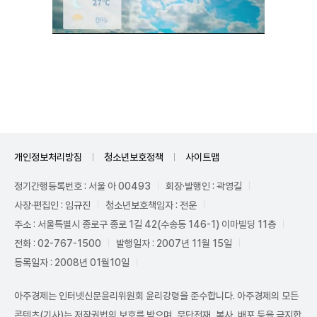
Unmute
개인정보처리방침
청소년보호정책
사이트맵
정기간행등록번호 : 서울 아 00493
회장·발행인 : 곽영길
사장·편집인 : 임규진
청소년보호책임자 : 전운
주소 : 서울특별시 종로구 종로 1길 42(수송동 146-1) 이마빌딩 11층
전화 : 02-767-1500
발행일자 : 2007년 11월 15일
등록일자 : 2008년 01월10일
아주경제는 인터넷신문윤리위원회 윤리강령을 준수합니다. 아주경제의 모든
콘텐츠(기사)는 저작권법의 보호를 받으며, 무단전재, 복사, 배포 등을 금지합