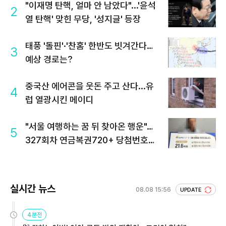
"이재명 탄핵, 얼마 안 남았다"...'윤석
2
열 탄핵' 맞힌 무당, '성지글' 등장
태풍 '돌핀'·'찬홈' 한반도 빗겨간다…
3
예상 경로는?
중국산 에어콘을 웃돈 주고 산다...유
4
럽 열광시킨 메이디
"서울 여행하는 꿈 뒤 찾아온 행운"…
5
327회차 연금복권720+ 당첨번호조
회 주목
실시간 뉴스
08.08 15:56
UPDATE
4분전