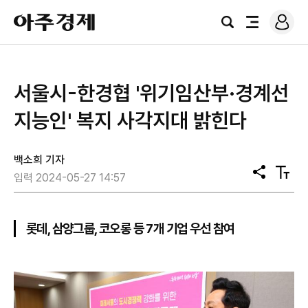
로
아
그
검
전
주
인
색
체
경
메
제
뉴
서울시-한경협 '위기임산부·경계선
지능인' 복지 사각지대 밝힌다
백소희 기자
공
텍
입력 2024-05-27 14:57
유
스
트
크
기
롯데, 삼양그룹, 코오롱 등 7개 기업 우선 참여