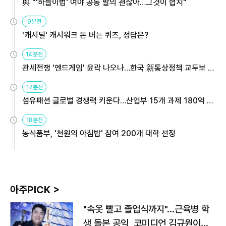
與 "'하늘이법' 여야 공동 발의 괜찮아…그것이 협치"
9분전
'캐시딜' 캐시워크 돈 버는 퀴즈, 정답은?
14분전
관세전쟁 '엔드게임' 윤곽 나오나…한국 新통상정책 교두보 활
용해야
17분전
섬유패션 글로벌 경쟁력 키운다…산업부 15개 과제 180억 지
원
18분전
농식품부, '천원의 아침밥' 참여 200개 대학 선정
아주PICK >
"속옷 빨고 졸업식까지"…근육병 학
생 돌본 공익, 코미디언 김규원이었