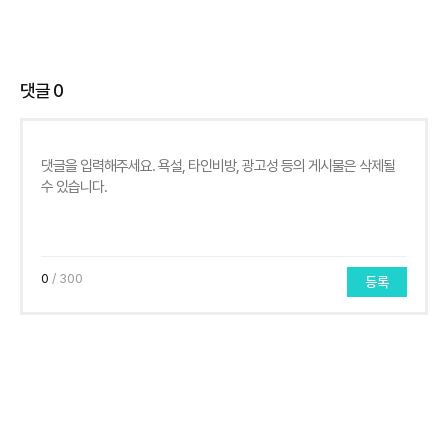
댓글
0
0
/ 300
등록