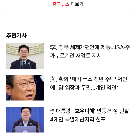
중국뉴스
더보기
추천기사
李, 정부 세제개편안에 제동…ISA·주
가누르기안 재검토 지시
與, 황희 '폐기 버스 청년 주택' 제안
에 "당 입장과 무관…개인 의견"
李대통령, '호우피해' 안동·의성 관할
4개면 특별재난지역 선포