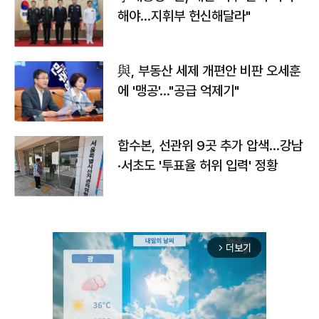
해야…지휘부 헌신해달라"
與, 부동산 세제 개편안 비판 오세훈
에 '맹공'…"공급 억제기"
합수본, 선관위 9곳 추가 압색…강남
·서초도 '투표율 허위 입력' 정황
더보기
arrow_forward_ios