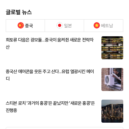
글로벌 뉴스
중국
일본
베트남
희토류 다음은 광모듈…중국이 움켜쥔 새로운 전략자
산
중국산 에어콘을 웃돈 주고 산다...유럽 열광시킨 메이
디
스티븐 로치 '과거의 홍콩'은 끝났지만 '새로운 홍콩'은
진행중