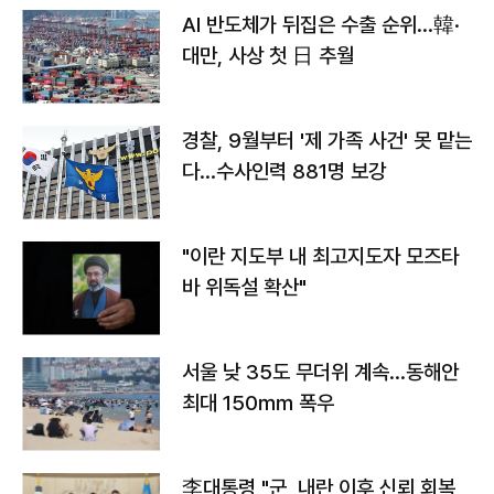
AI 반도체가 뒤집은 수출 순위…韓·
대만, 사상 첫 日 추월
경찰, 9월부터 '제 가족 사건' 못 맡는
다…수사인력 881명 보강
"이란 지도부 내 최고지도자 모즈타
바 위독설 확산"
서울 낮 35도 무더위 계속…동해안
최대 150㎜ 폭우
李대통령 "군, 내란 이후 신뢰 회복