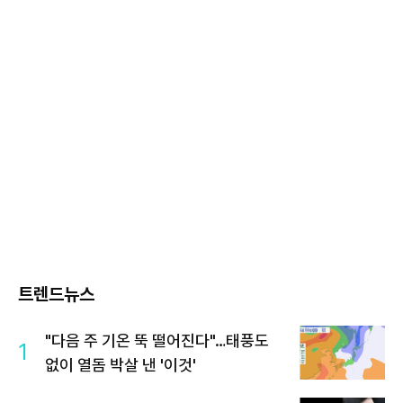
트렌드뉴스
"다음 주 기온 뚝 떨어진다"…태풍도
1
없이 열돔 박살 낸 '이것'