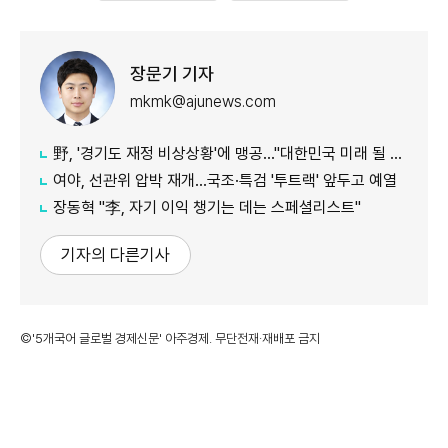
장문기 기자
mkmk@ajunews.com
野, '경기도 재정 비상상황'에 맹공…"대한민국 미래 될 수도"
여야, 선관위 압박 재개…국조·특검 '투트랙' 앞두고 예열
장동혁 "李, 자기 이익 챙기는 데는 스페셜리스트"
기자의 다른기사
©'5개국어 글로벌 경제신문' 아주경제. 무단전재·재배포 금지