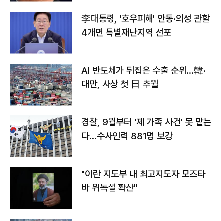
李대통령, '호우피해' 안동·의성 관할
4개면 특별재난지역 선포
AI 반도체가 뒤집은 수출 순위…韓·
대만, 사상 첫 日 추월
경찰, 9월부터 '제 가족 사건' 못 맡는
다…수사인력 881명 보강
"이란 지도부 내 최고지도자 모즈타
바 위독설 확산"