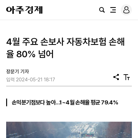
로
아
그
검
전
주
인
색
체
경
메
제
뉴
4월 주요 손보사 자동차보험 손해
율 80% 넘어
장문기 기자
공
텍
입력 2024-05-21 18:17
유
스
트
크
기
손익분기점보다 높아…1~4월 손해율 평균 79.4%