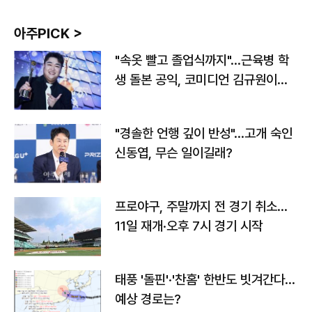
아주PICK >
"속옷 빨고 졸업식까지"…근육병 학
생 돌본 공익, 코미디언 김규원이었
다
"경솔한 언행 깊이 반성"…고개 숙인
신동엽, 무슨 일이길래?
프로야구, 주말까지 전 경기 취소…
11일 재개·오후 7시 경기 시작
태풍 '돌핀'·'찬홈' 한반도 빗겨간다…
예상 경로는?