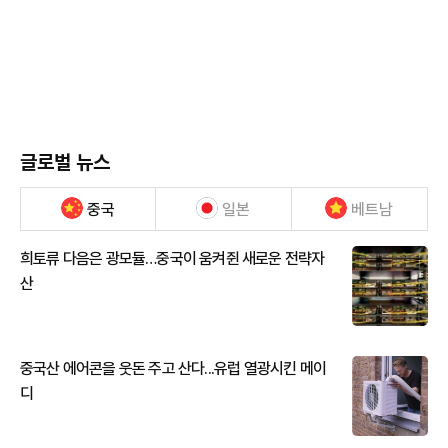
글로벌 뉴스
중국
일본
베트남
희토류 다음은 광모듈…중국이 움켜쥔 새로운 전략자
산
중국산 에어콘을 웃돈 주고 산다...유럽 열광시킨 메이
디