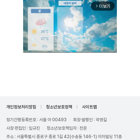
더보기
arrow_forward_ios
Unmute
개인정보처리방침
청소년보호정책
사이트맵
정기간행등록번호 : 서울 아 00493
회장·발행인 : 곽영길
사장·편집인 : 임규진
청소년보호책임자 : 전운
주소 : 서울특별시 종로구 종로 1길 42(수송동 146-1) 이마빌딩 11층