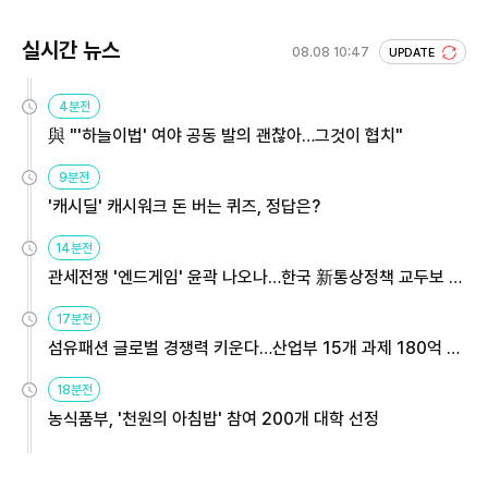
실시간 뉴스
08.08 10:47
UPDATE
4분전
與 "'하늘이법' 여야 공동 발의 괜찮아…그것이 협치"
9분전
'캐시딜' 캐시워크 돈 버는 퀴즈, 정답은?
14분전
관세전쟁 '엔드게임' 윤곽 나오나…한국 新통상정책 교두보 활
용해야
17분전
섬유패션 글로벌 경쟁력 키운다…산업부 15개 과제 180억 지
원
18분전
농식품부, '천원의 아침밥' 참여 200개 대학 선정