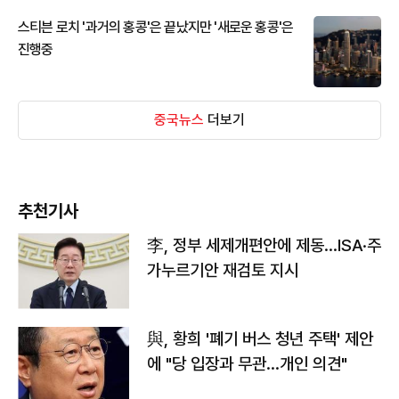
스티븐 로치 '과거의 홍콩'은 끝났지만 '새로운 홍콩'은
진행중
중국뉴스
더보기
추천기사
李, 정부 세제개편안에 제동…ISA·주
가누르기안 재검토 지시
與, 황희 '폐기 버스 청년 주택' 제안
에 "당 입장과 무관…개인 의견"