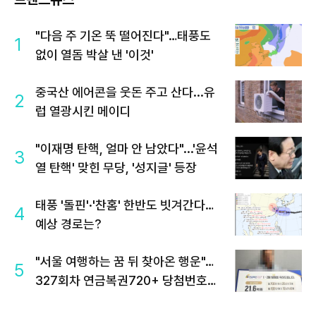
"다음 주 기온 뚝 떨어진다"…태풍도
1
없이 열돔 박살 낸 '이것'
중국산 에어콘을 웃돈 주고 산다...유
2
럽 열광시킨 메이디
"이재명 탄핵, 얼마 안 남았다"...'윤석
3
열 탄핵' 맞힌 무당, '성지글' 등장
태풍 '돌핀'·'찬홈' 한반도 빗겨간다…
4
예상 경로는?
"서울 여행하는 꿈 뒤 찾아온 행운"…
5
327회차 연금복권720+ 당첨번호조
회 주목