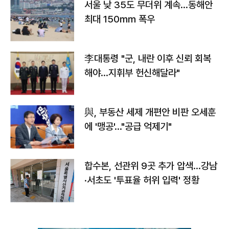
서울 낮 35도 무더위 계속…동해안
최대 150㎜ 폭우
李대통령 "군, 내란 이후 신뢰 회복
해야…지휘부 헌신해달라"
與, 부동산 세제 개편안 비판 오세훈
에 '맹공'…"공급 억제기"
합수본, 선관위 9곳 추가 압색…강남
·서초도 '투표율 허위 입력' 정황