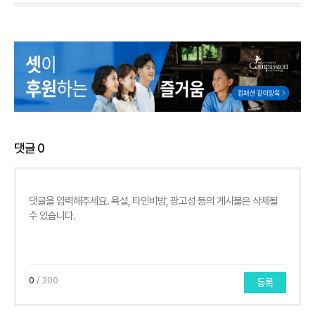
댓글
0
0
/ 300
등록