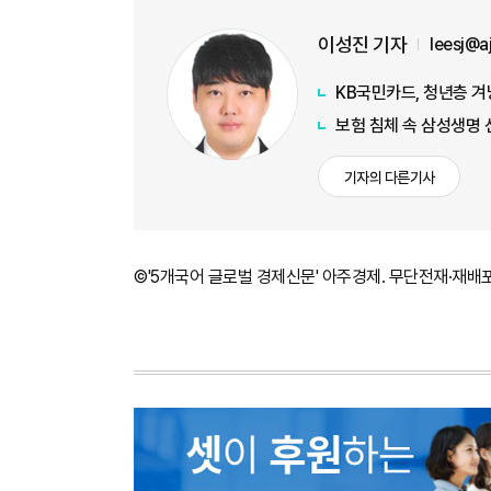
이성진 기자
leesj@
KB국민카드, 청년층 겨
보험 침체 속 삼성생명 
기자의 다른기사
©'5개국어 글로벌 경제신문' 아주경제. 무단전재·재배