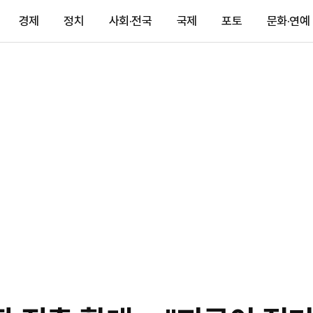
경제
정치
사회·전국
국제
포토
문화·연예