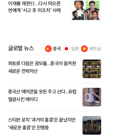
이재룡 재판行…다시 떠오른
연예계 '사고 후 미조치' 사례
글로벌 뉴스
중국
일본
베트남
희토류 다음은 광모듈…중국이 움켜쥔
새로운 전략자산
중국산 에어콘을 웃돈 주고 산다...유럽
열광시킨 메이디
스티븐 로치 '과거의 홍콩'은 끝났지만
'새로운 홍콩'은 진행중