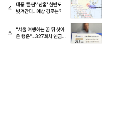
태풍 '돌핀'·'찬홈' 한반도
4
빗겨간다…예상 경로는?
"서울 여행하는 꿈 뒤 찾아
5
온 행운"…327회차 연금
복권720+ 당첨번호조회
주목