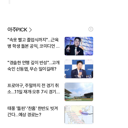
아주PICK
"속옷 빨고 졸업식까지"…근육
병 학생 돌본 공익, 코미디언 김
규원이었다
"경솔한 언행 깊이 반성"…고개
숙인 신동엽, 무슨 일이길래?
프로야구, 주말까지 전 경기 취
소…11일 재개·오후 7시 경기
시작
태풍 '돌핀'·'찬홈' 한반도 빗겨
간다…예상 경로는?