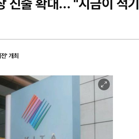
장 진출 확대… "지금이 적기
전' 개최
이
미
지
확
대