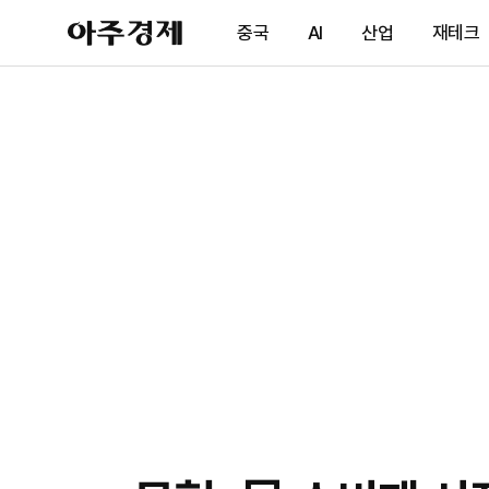
아
중국
AI
산업
재테크
주
경
제