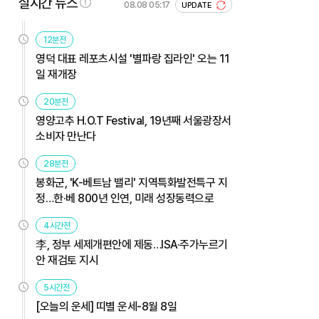
실시간 뉴스
08.08 05:17
UPDATE
12분전
영덕 대표 레포츠시설 '별파랑 집라인' 오는 11
일 재개장
20분전
영양고추 H.O.T Festival, 19년째 서울광장서
소비자 만난다
28분전
봉화군, 'K-베트남 밸리' 지역특화발전특구 지
정…한·베 800년 인연, 미래 성장동력으로
4시간전
李, 정부 세제개편안에 제동…ISA·주가누르기
안 재검토 지시
5시간전
[오늘의 운세] 띠별 운세-8월 8일