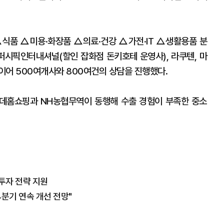
식품 △미용·화장품 △의료·건강 △가전·IT △생활용품 분
팬퍼시픽인터내셔널(할인 잡화점 돈키호테 운영사), 라쿠텐, 마
이어 500여개사와 800여건의 상담을 진행했다.
데홈쇼핑과 NH농협무역이 동행해 수출 경험이 부족한 중소
·투자 전략 지원
4분기 연속 개선 전망"