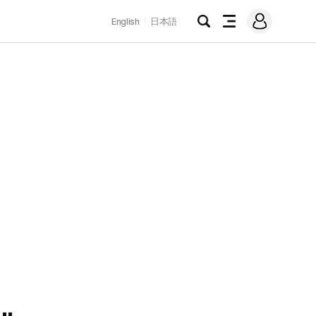
로
English
日本語
그
검
전
인
색
체
메
뉴