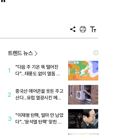
"
공
프
텍
유
린
스
트
트
크
기
트렌드 뉴스
"다음 주 기온 뚝 떨어진
1
다"…태풍도 없이 열돔 박
살 낸 '이것'
중국산 에어콘을 웃돈 주고
2
산다...유럽 열광시킨 메이
디
"이재명 탄핵, 얼마 안 남았
3
다"...'윤석열 탄핵' 맞힌 무
당, '성지글' 등장