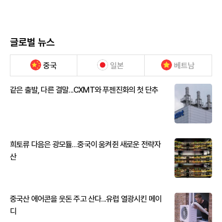
글로벌 뉴스
중국
일본
베트남
같은 출발, 다른 결말...CXMT와 푸젠진화의 첫 단추
희토류 다음은 광모듈…중국이 움켜쥔 새로운 전략자
산
중국산 에어콘을 웃돈 주고 산다...유럽 열광시킨 메이
디