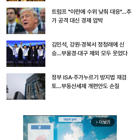
트럼프 "이란에 수위 낮춰 대응"…추
가 공격 대신 경제 압박
김민석, 강원·경북서 정청래에 신
승…부울경·대구 제외 모두 웃었다
정부 ISA·주가누르기 방지법 재검
토…부동산세제 개편안도 손질
더보기
arrow_forward_ios