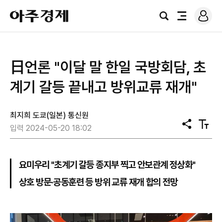
로
아
그
검
전
주
인
색
체
경
메
제
뉴
日언론 "이달 말 한일 국방회담, 초
계기 갈등 끝내고 방위교류 재개"
최지희 도쿄(일본) 통신원
공
텍
입력 2024-05-20 18:02
유
스
트
크
기
요미우리 "초계기 갈등 종지부 찍고 안보관계 정상화"
상호 방문·공동훈련 등 방위 교류 재개 합의 전망