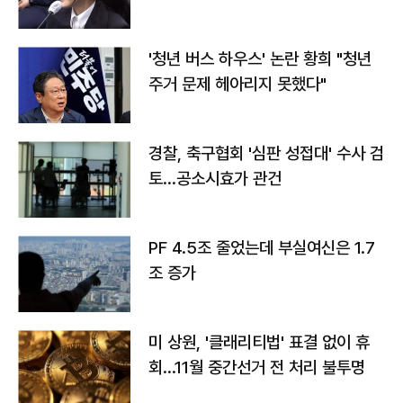
라"
'청년 버스 하우스' 논란 황희 "청년
주거 문제 헤아리지 못했다"
경찰, 축구협회 '심판 성접대' 수사 검
토…공소시효가 관건
PF 4.5조 줄었는데 부실여신은 1.7
조 증가
미 상원, '클래리티법' 표결 없이 휴
회…11월 중간선거 전 처리 불투명