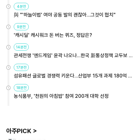
4분전
與 "'하늘이법' 여야 공동 발의 괜찮아…그것이 협치"
9분전
'캐시딜' 캐시워크 돈 버는 퀴즈, 정답은?
14분전
관세전쟁 '엔드게임' 윤곽 나오나…한국 新통상정책 교두보 활
용해야
17분전
섬유패션 글로벌 경쟁력 키운다…산업부 15개 과제 180억 지
원
18분전
농식품부, '천원의 아침밥' 참여 200개 대학 선정
아주PICK >