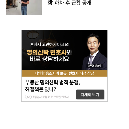
캠' 하차 후 근황 공개