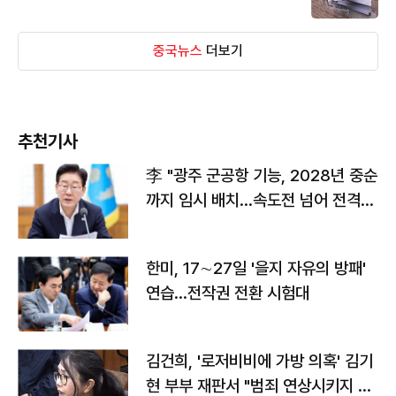
중국뉴스
더보기
추천기사
李 "광주 군공항 기능, 2028년 중순
까지 임시 배치…속도전 넘어 전격
전"
한미, 17∼27일 '을지 자유의 방패'
연습…전작권 전환 시험대
김건희, '로저비비에 가방 의혹' 김기
현 부부 재판서 "범죄 연상시키지 말