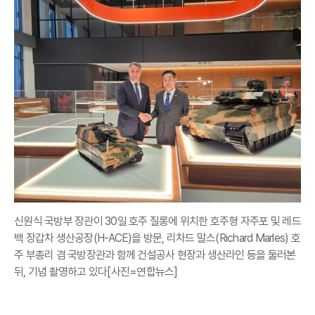
신원식 국방부 장관이 30일 호주 질롱에 위치한 호주형 자주포 및 레드
백 장갑차 생산공장(H-ACE)을 방문, 리차드 말스(Richard Marles) 호
주 부총리 겸 국방장관과 함께 건설공사 현장과 생산라인 등을 둘러본
뒤, 기념 촬영하고 있다[사진=연합뉴스]