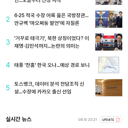
인…오늘부터 신청 시작
6·25 적국 수장 어록 읊은 국방장관…
2
안규백 '마오쩌둥 발언'에 자질론
'거꾸로 태극기', 북한 상징이었다? 이
3
재명·김민석까지…논란의 의미는
4
태풍 '찬홈' 한국 오나…예상 경로 보니
토스뱅크, 데이터 분석 전담조직 신
5
설…수장에 카카오 출신 선임
실시간 뉴스
08.10 23:21
UPDATE