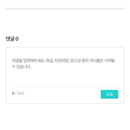
댓글
0
0
/ 300
등록