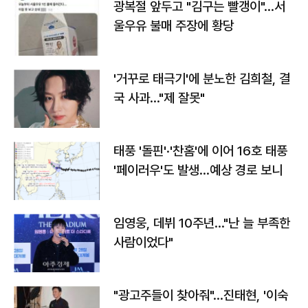
광복절 앞두고 "김구는 빨갱이"…서
울우유 불매 주장에 황당
'거꾸로 태극기'에 분노한 김희철, 결
국 사과…"제 잘못"
태풍 '돌핀'·'찬홈'에 이어 16호 태풍
'페이러우'도 발생…예상 경로 보니
임영웅, 데뷔 10주년…"난 늘 부족한
사람이었다"
"광고주들이 찾아줘"…진태현, '이숙