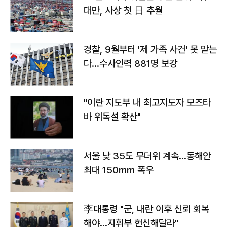
대만, 사상 첫 日 추월
경찰, 9월부터 '제 가족 사건' 못 맡는
다…수사인력 881명 보강
"이란 지도부 내 최고지도자 모즈타
바 위독설 확산"
서울 낮 35도 무더위 계속…동해안
최대 150㎜ 폭우
李대통령 "군, 내란 이후 신뢰 회복
해야…지휘부 헌신해달라"