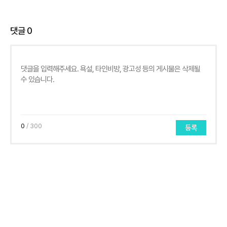
댓글
0
0
/ 300
등록