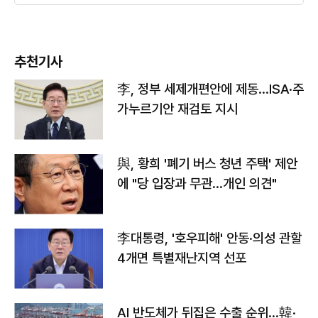
추천기사
李, 정부 세제개편안에 제동…ISA·주
가누르기안 재검토 지시
與, 황희 '폐기 버스 청년 주택' 제안
에 "당 입장과 무관…개인 의견"
李대통령, '호우피해' 안동·의성 관할
4개면 특별재난지역 선포
AI 반도체가 뒤집은 수출 순위…韓·