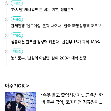
9분전
'캐시딜' 캐시워크 돈 버는 퀴즈, 정답은?
14분전
관세전쟁 '엔드게임' 윤곽 나오나…한국 新통상정책 교두보 활
용해야
17분전
섬유패션 글로벌 경쟁력 키운다…산업부 15개 과제 180억 지
원
18분전
농식품부, '천원의 아침밥' 참여 200개 대학 선정
아주PICK >
"속옷 빨고 졸업식까지"…근육병 학
생 돌본 공익, 코미디언 김규원이었
다