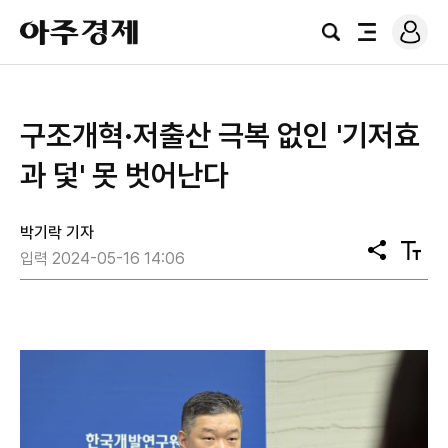
로
아
그
검
전
주
인
색
체
경
메
제
뉴
구조개혁·저출산 극복 없인 '기저효
과 덫' 못 벗어난다
박기락 기자
공
텍
입력 2024-05-16 14:06
유
스
트
크
기