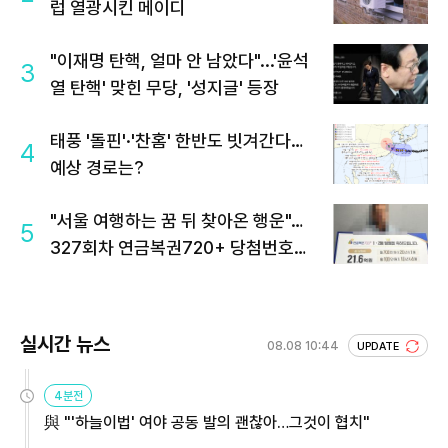
럽 열광시킨 메이디
"이재명 탄핵, 얼마 안 남았다"...'윤석
3
열 탄핵' 맞힌 무당, '성지글' 등장
태풍 '돌핀'·'찬홈' 한반도 빗겨간다…
4
예상 경로는?
"서울 여행하는 꿈 뒤 찾아온 행운"…
5
327회차 연금복권720+ 당첨번호조
회 주목
실시간 뉴스
08.08 10:44
UPDATE
4분전
與 "'하늘이법' 여야 공동 발의 괜찮아…그것이 협치"