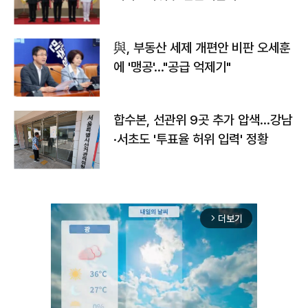
與, 부동산 세제 개편안 비판 오세훈
에 '맹공'…"공급 억제기"
합수본, 선관위 9곳 추가 압색…강남
·서초도 '투표율 허위 입력' 정황
더보기
arrow_forward_ios