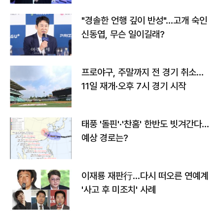
"경솔한 언행 깊이 반성"…고개 숙인
신동엽, 무슨 일이길래?
프로야구, 주말까지 전 경기 취소…
11일 재개·오후 7시 경기 시작
태풍 '돌핀'·'찬홈' 한반도 빗겨간다…
예상 경로는?
이재룡 재판行…다시 떠오른 연예계
'사고 후 미조치' 사례