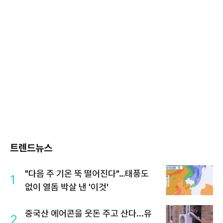
트렌드뉴스
"다음 주 기온 뚝 떨어진다"…태풍도
1
없이 열돔 박살 낸 '이것'
중국산 에어콘을 웃돈 주고 산다...유
2