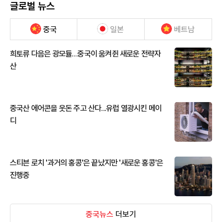
글로벌 뉴스
중국
일본
베트남
희토류 다음은 광모듈…중국이 움켜쥔 새로운 전략자
산
중국산 에어콘을 웃돈 주고 산다...유럽 열광시킨 메이
디
스티븐 로치 '과거의 홍콩'은 끝났지만 '새로운 홍콩'은
진행중
중국뉴스
더보기