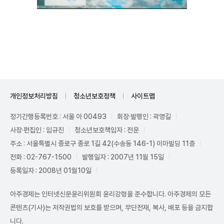
Unmute
개인정보처리방침
청소년보호정책
사이트맵
정기간행등록번호 : 서울 아 00493
회장·발행인 : 곽영길
사장·편집인 : 임규진
청소년보호책임자 : 전운
주소 : 서울특별시 종로구 종로 1길 42(수송동 146-1) 이마빌딩 11층
전화 : 02-767-1500
발행일자 : 2007년 11월 15일
등록일자 : 2008년 01월10일
아주경제는 인터넷신문윤리위원회 윤리강령을 준수합니다. 아주경제의 모든
콘텐츠(기사)는 저작권법의 보호를 받으며, 무단전재, 복사, 배포 등을 금지합
니다.