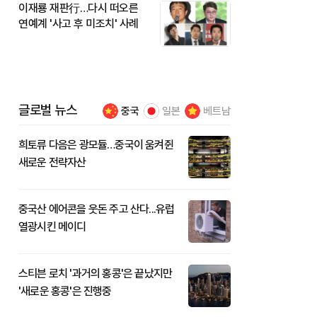
이재룡 재판行…다시 떠오른
연예계 '사고 후 미조치' 사례
글로벌 뉴스
중국
일본
베트남
희토류 다음은 광모듈…중국이 움켜쥔
새로운 전략자산
중국산 에어콘을 웃돈 주고 산다...유럽
열광시킨 메이디
스티븐 로치 '과거의 홍콩'은 끝났지만
'새로운 홍콩'은 진행중