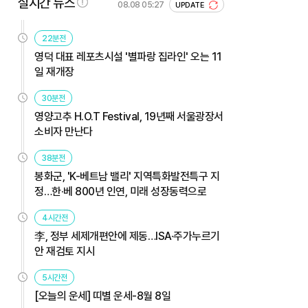
실시간 뉴스
08.08 05:27
UPDATE
22분전
영덕 대표 레포츠시설 '별파랑 집라인' 오는 11
일 재개장
30분전
영양고추 H.O.T Festival, 19년째 서울광장서
소비자 만난다
38분전
봉화군, 'K-베트남 밸리' 지역특화발전특구 지
정…한·베 800년 인연, 미래 성장동력으로
4시간전
李, 정부 세제개편안에 제동…ISA·주가누르기
안 재검토 지시
5시간전
[오늘의 운세] 띠별 운세-8월 8일