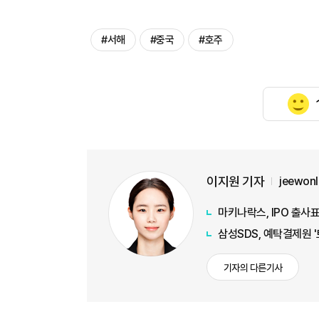
#서해
#중국
#호주
이지원 기자
jeewon
마키나락스, IPO 출사표
삼성SDS, 예탁결제원 
기자의 다른기사