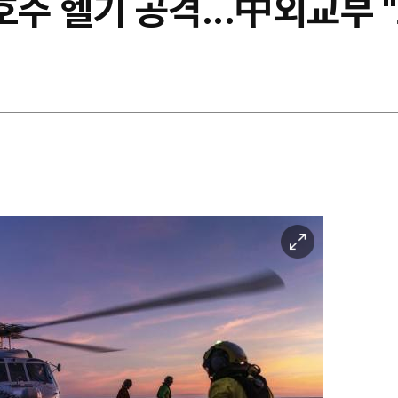
호주 헬기 공격...中외교부 
이
미
지
확
대