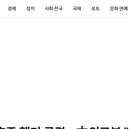
경제
정치
사회·전국
국제
포토
문화·연예