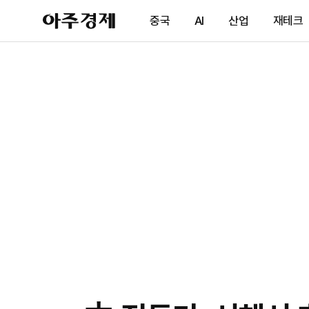
아
중국
AI
산업
재테크
주
경
제