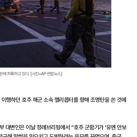
에 착륙하고 있다. [사진=AP·연합뉴스]
 이행하던 호주 해군 소속 헬리콥터를 향해 조명탄을 쏜 것에
교부 대변인은 이날 정례브리핑에서 “호주 군함기가 ‘유엔 안보
 접근해 말썽을 일으키고 도발하려는 음모를 꾸몄으며, 중국