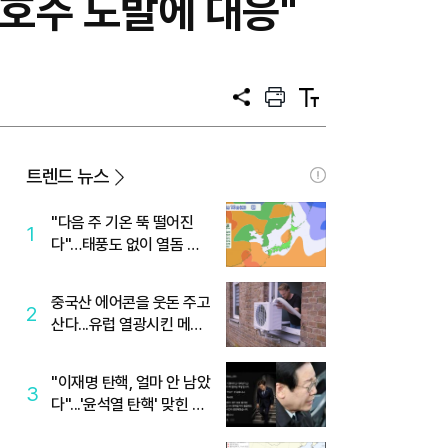
"호주 도발에 대응"
공
프
텍
유
린
스
트
트
크
기
트렌드 뉴스
"다음 주 기온 뚝 떨어진
1
다"…태풍도 없이 열돔 박
살 낸 '이것'
중국산 에어콘을 웃돈 주고
2
산다...유럽 열광시킨 메이
디
"이재명 탄핵, 얼마 안 남았
3
다"...'윤석열 탄핵' 맞힌 무
당, '성지글' 등장