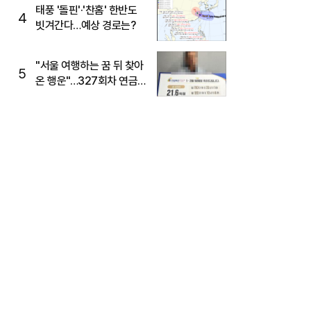
태풍 '돌핀'·'찬홈' 한반도
4
빗겨간다…예상 경로는?
"서울 여행하는 꿈 뒤 찾아
5
온 행운"…327회차 연금
복권720+ 당첨번호조회
주목