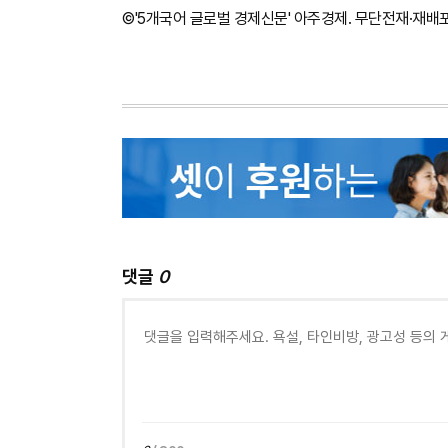
©'5개국어 글로벌 경제신문' 아주경제. 무단전재·재배
댓글
0