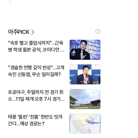
아주PICK
"속옷 빨고 졸업식까지"…근육
병 학생 돌본 공익, 코미디언 김
규원이었다
"경솔한 언행 깊이 반성"…고개
숙인 신동엽, 무슨 일이길래?
프로야구, 주말까지 전 경기 취
소…11일 재개·오후 7시 경기
시작
태풍 '돌핀'·'찬홈' 한반도 빗겨
간다…예상 경로는?