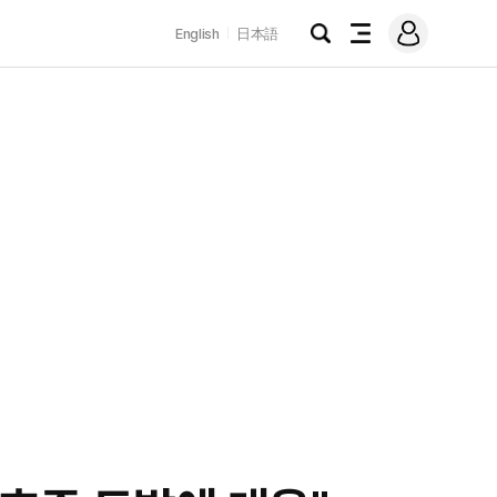
로
English
日本語
그
검
전
인
색
체
메
뉴