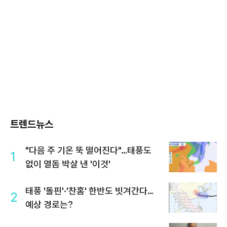
트렌드뉴스
"다음 주 기온 뚝 떨어진다"…태풍도
1
없이 열돔 박살 낸 '이것'
태풍 '돌핀'·'찬홈' 한반도 빗겨간다…
2
예상 경로는?