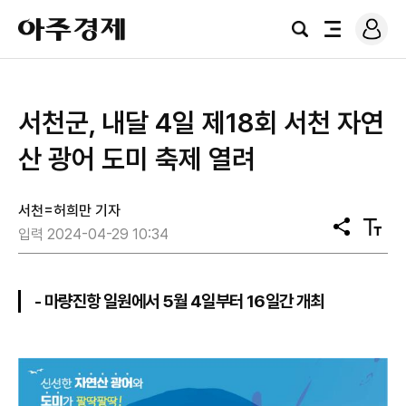
로
아
그
검
전
주
인
색
체
경
메
제
뉴
서천군, 내달 4일 제18회 서천 자연
산 광어 도미 축제 열려
서천=허희만 기자
공
텍
입력 2024-04-29 10:34
유
스
트
크
기
- 마량진항 일원에서 5월 4일부터 16일간 개최