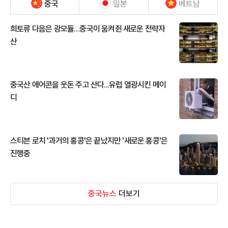
중국
일본
베트남
희토류 다음은 광모듈…중국이 움켜쥔 새로운 전략자
산
중국산 에어콘을 웃돈 주고 산다...유럽 열광시킨 메이
디
스티븐 로치 '과거의 홍콩'은 끝났지만 '새로운 홍콩'은
진행중
중국뉴스
더보기