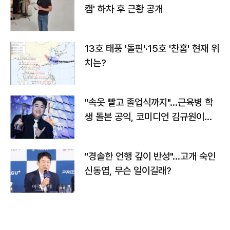
캠' 하차 후 근황 공개
13호 태풍 '돌핀'·15호 '찬홈' 현재 위
치는?
"속옷 빨고 졸업식까지"…근육병 학
생 돌본 공익, 코미디언 김규원이었
다
"경솔한 언행 깊이 반성"…고개 숙인
신동엽, 무슨 일이길래?