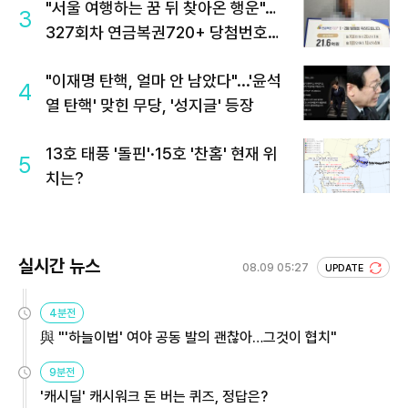
"서울 여행하는 꿈 뒤 찾아온 행운"…
3
327회차 연금복권720+ 당첨번호조
회 주목
"이재명 탄핵, 얼마 안 남았다"...'윤석
4
열 탄핵' 맞힌 무당, '성지글' 등장
13호 태풍 '돌핀'·15호 '찬홈' 현재 위
5
치는?
실시간 뉴스
08.09 05:27
UPDATE
4분전
與 "'하늘이법' 여야 공동 발의 괜찮아…그것이 협치"
9분전
'캐시딜' 캐시워크 돈 버는 퀴즈, 정답은?