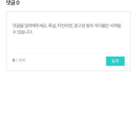
댓글
0
0
/ 300
등록