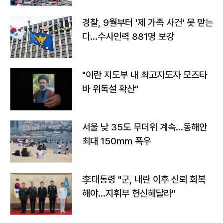
경찰, 9월부터 '제 가족 사건' 못 맡는
다…수사인력 881명 보강
"이란 지도부 내 최고지도자 모즈타
바 위독설 확산"
서울 낮 35도 무더위 계속…동해안
최대 150㎜ 폭우
李대통령 "군, 내란 이후 신뢰 회복
해야…지휘부 헌신해달라"