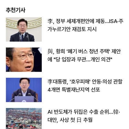
추천기사
李, 정부 세제개편안에 제동…ISA·주
가누르기안 재검토 지시
與, 황희 '폐기 버스 청년 주택' 제안
에 "당 입장과 무관…개인 의견"
李대통령, '호우피해' 안동·의성 관할
4개면 특별재난지역 선포
AI 반도체가 뒤집은 수출 순위…韓·
대만, 사상 첫 日 추월