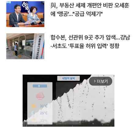
與, 부동산 세제 개편안 비판 오세훈
에 '맹공'…"공급 억제기"
합수본, 선관위 9곳 추가 압색…강남
·서초도 '투표율 허위 입력' 정황
더보기
arrow_forward_ios