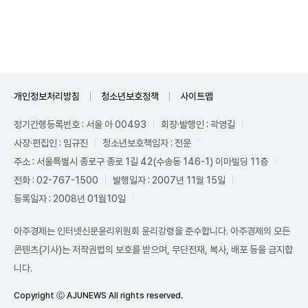
Unmute
개인정보처리방침
청소년보호정책
사이트맵
정기간행등록번호 : 서울 아 00493
회장·발행인 : 곽영길
사장·편집인 : 임규진
청소년보호책임자 : 전운
주소 : 서울특별시 종로구 종로 1길 42(수송동 146-1) 이마빌딩 11층
전화 : 02-767-1500
발행일자 : 2007년 11월 15일
등록일자 : 2008년 01월10일
아주경제는 인터넷신문윤리위원회 윤리강령을 준수합니다. 아주경제의 모든
콘텐츠(기사)는 저작권법의 보호를 받으며, 무단전재, 복사, 배포 등을 금지합
니다.
Copyright ⓒ AJUNEWS All rights reserved.