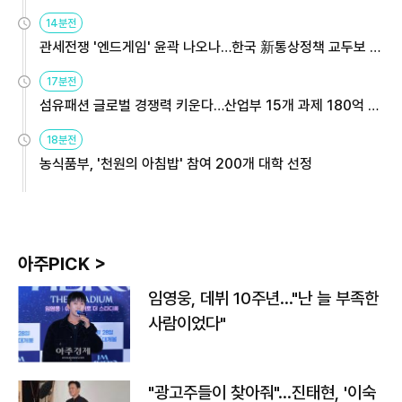
14분전
관세전쟁 '엔드게임' 윤곽 나오나…한국 新통상정책 교두보 활
용해야
17분전
섬유패션 글로벌 경쟁력 키운다…산업부 15개 과제 180억 지
원
18분전
농식품부, '천원의 아침밥' 참여 200개 대학 선정
아주PICK >
임영웅, 데뷔 10주년…"난 늘 부족한
사람이었다"
"광고주들이 찾아줘"…진태현, '이숙