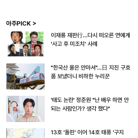
아주PICK >
이재룡 재판行…다시 떠오른 연예계
'사고 후 미조치' 사례
"한국산 물은 안마셔"…日 지진 구호
품 보냈더니 비하한 누리꾼
'태도 논란' 정준원 "난 배우 하면 안
되는 사람인가? 생각 했다"
13호 '돌핀' 이어 14호 태풍 '구지