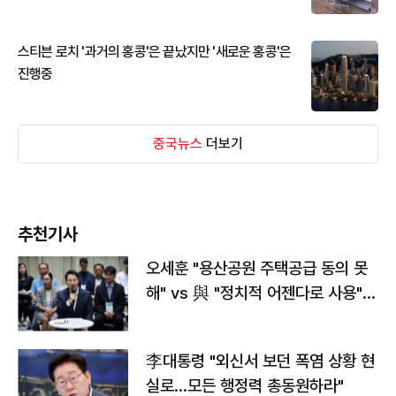
스티븐 로치 '과거의 홍콩'은 끝났지만 '새로운 홍콩'은
진행중
중국뉴스
더보기
추천기사
오세훈 "용산공원 주택공급 동의 못
해" vs 與 "정치적 어젠다로 사용"
맞불
李대통령 "외신서 보던 폭염 상황 현
실로…모든 행정력 총동원하라"