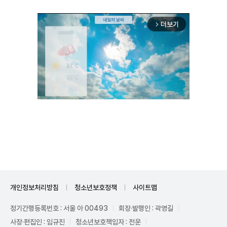
더보기
arrow_forward_ios
Mute
개인정보처리방침
청소년보호정책
사이트맵
정기간행등록번호 : 서울 아 00493
회장·발행인 : 곽영길
사장·편집인 : 임규진
청소년보호책임자 : 전운