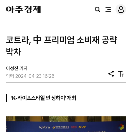
로
아
그
검
전
주
인
색
체
경
메
제
뉴
코트라, 中 프리미엄 소비재 공략
박차
이성진 기자
공
텍
입력 2024-04-23 16:28
유
스
트
크
기
'K-라이프스타일 인 상하이' 개최