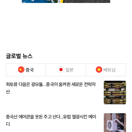
글로벌 뉴스
중국
일본
베트남
희토류 다음은 광모듈…중국이 움켜쥔 새로운 전략자
산
중국산 에어콘을 웃돈 주고 산다...유럽 열광시킨 메이
디