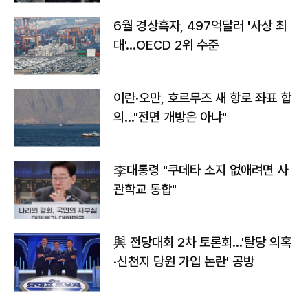
6월 경상흑자, 497억달러 '사상 최
대'…OECD 2위 수준
이란·오만, 호르무즈 새 항로 좌표 합
의…"전면 개방은 아냐"
李대통령 "쿠데타 소지 없애려면 사
관학교 통합"
與 전당대회 2차 토론회…'탈당 의혹
·신천지 당원 가입 논란' 공방