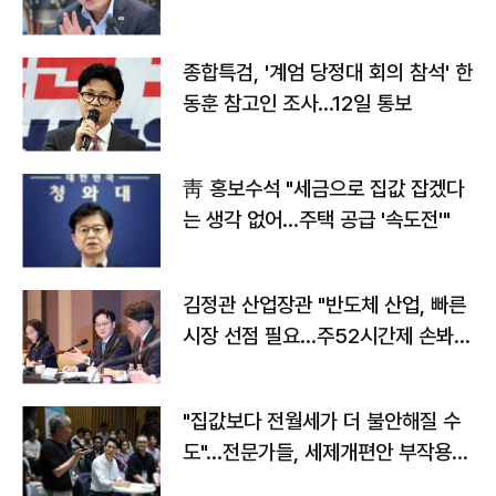
종합특검, '계엄 당정대 회의 참석' 한
동훈 참고인 조사...12일 통보
靑 홍보수석 "세금으로 집값 잡겠다
는 생각 없어…주택 공급 '속도전'"
김정관 산업장관 "반도체 산업, 빠른
시장 선점 필요…주52시간제 손봐
야"
"집값보다 전월세가 더 불안해질 수
도"…전문가들, 세제개편안 부작용
우려