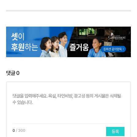
댓글
0
0
/ 300
등록