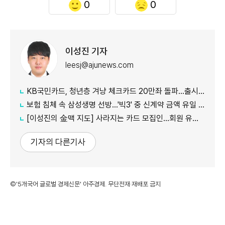
0
0
이성진 기자
leesj@ajunews.com
KB국민카드, 청년층 겨냥 체크카드 20만좌 돌파…출시 8개월만
보험 침체 속 삼성생명 선방…'빅3' 중 신계약 금액 유일 증가
[이성진의 金맥 지도] 사라지는 카드 모집인…회원 유치도 '디지털 전환'
기자의 다른기사
©'5개국어 글로벌 경제신문' 아주경제. 무단전재·재배포 금지