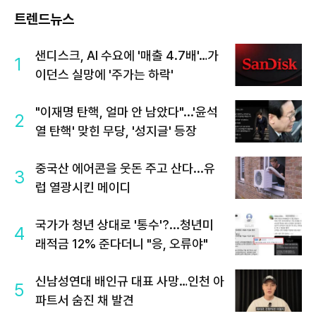
트렌드뉴스
샌디스크, AI 수요에 '매출 4.7배'…가
1
이던스 실망에 '주가는 하락'
"이재명 탄핵, 얼마 안 남았다"...'윤석
2
열 탄핵' 맞힌 무당, '성지글' 등장
중국산 에어콘을 웃돈 주고 산다...유
3
럽 열광시킨 메이디
국가가 청년 상대로 '통수'?...청년미
4
래적금 12% 준다더니 "응, 오류야"
신남성연대 배인규 대표 사망…인천 아
5
파트서 숨진 채 발견