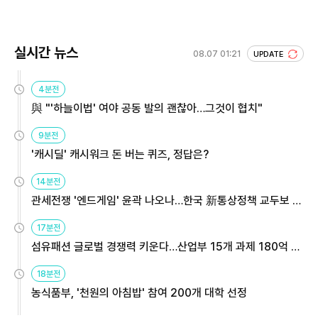
실시간 뉴스
08.07 01:21
UPDATE
4분전
與 "'하늘이법' 여야 공동 발의 괜찮아…그것이 협치"
9분전
'캐시딜' 캐시워크 돈 버는 퀴즈, 정답은?
14분전
관세전쟁 '엔드게임' 윤곽 나오나…한국 新통상정책 교두보 활
용해야
17분전
섬유패션 글로벌 경쟁력 키운다…산업부 15개 과제 180억 지
원
18분전
농식품부, '천원의 아침밥' 참여 200개 대학 선정