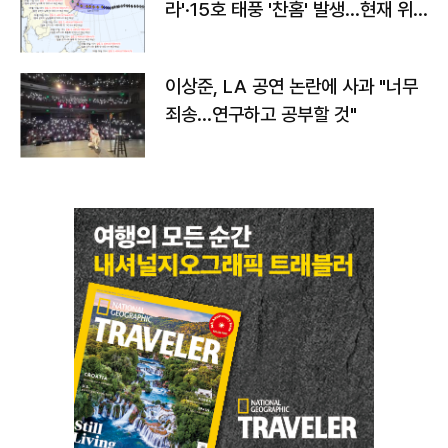
라'·15호 태풍 '찬홈' 발생…현재 위
치와 이동경로는?
이상준, LA 공연 논란에 사과 "너무
죄송…연구하고 공부할 것"