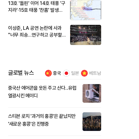
13호 '돌핀' 이어 14호 태풍 '구
지라'·15호 태풍 '찬홈' 발생…
현재 위치와 이동경로는?
이상준, LA 공연 논란에 사과
"너무 죄송…연구하고 공부할
것"
글로벌 뉴스
중국
일본
베트남
중국산 에어콘을 웃돈 주고 산다...유럽
열광시킨 메이디
스티븐 로치 '과거의 홍콩'은 끝났지만
'새로운 홍콩'은 진행중