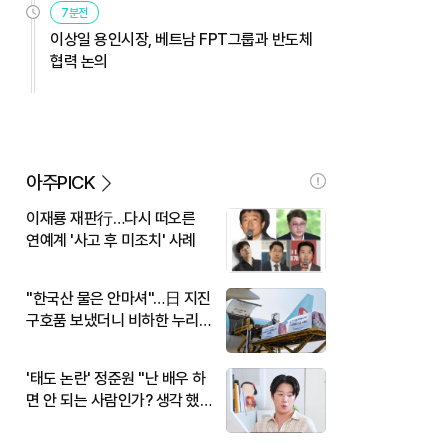
7분전
이상일 용인시장, 베트남 FPT그룹과 반도체
협력 논의
아주PICK
이재룡 재판行…다시 떠오른
연예계 '사고 후 미조치' 사례
"한국산 물은 안마셔"…日 지진
구호품 보냈더니 비하한 누리
꾼
'태도 논란' 정준원 "난 배우 하
면 안 되는 사람인가? 생각 했
다"