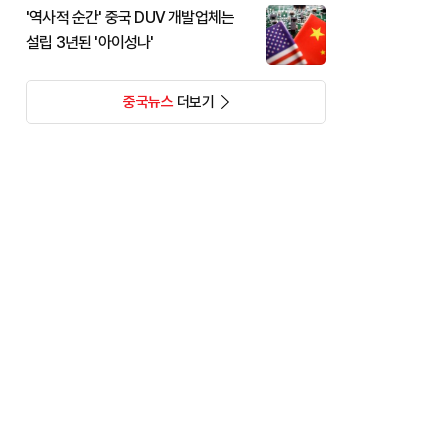
'역사적 순간' 중국 DUV 개발업체는
설립 3년된 '아이성나'
중국뉴스
더보기