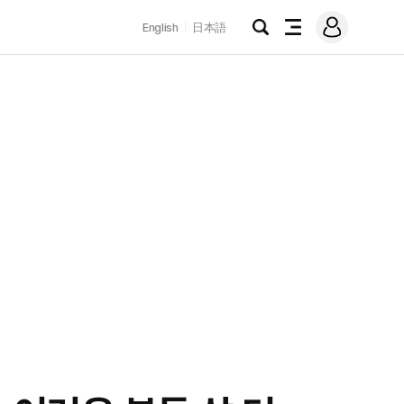
로
English
日本語
그
검
전
인
색
체
메
뉴