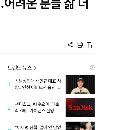
..어려운 분들 삶 더
공
프
텍
유
린
스
트
트
크
기
트렌드 뉴스
신남성연대 배인규 대표 사
1
망…인천 아파트서 숨진 채
발견
샌디스크, AI 수요에 '매출
2
4.7배'…가이던스 실망에
'주가는 하락'
"이재명 탄핵, 얼마 안 남았