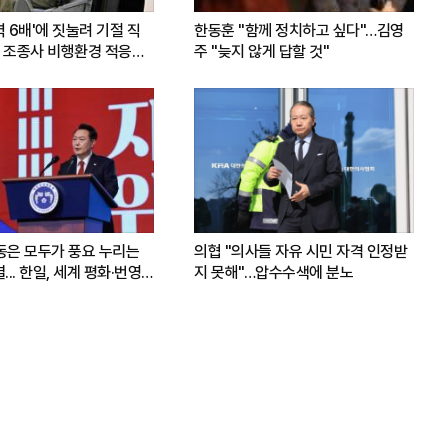
력 6배'에 짓눌려 기절 직
한동훈 "함께 정치하고 싶다"…김영
 조종사 비행환경 적응훈
주 "늦지 않게 답할 것"
운동은 모두가 풍요 누리는
의협 "의사들 자유 시민 자격 인정받
.. 한일, 세계 평화·번영
지 못해"…압수수색에 분노