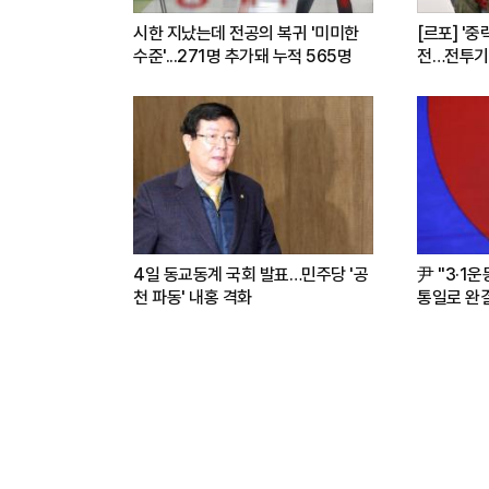
시한 지났는데 전공의 복귀 '미미한
[르포] '중
수준'...271명 추가돼 누적 565명
전…전투기
련(영상)
4일 동교동계 국회 발표…민주당 '공
尹 "3·1
천 파동' 내홍 격화
통일로 완결.
파트너"