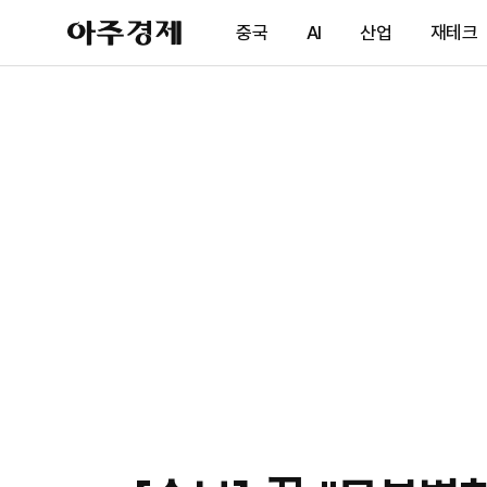
아
중국
AI
산업
재테크
주
경
제