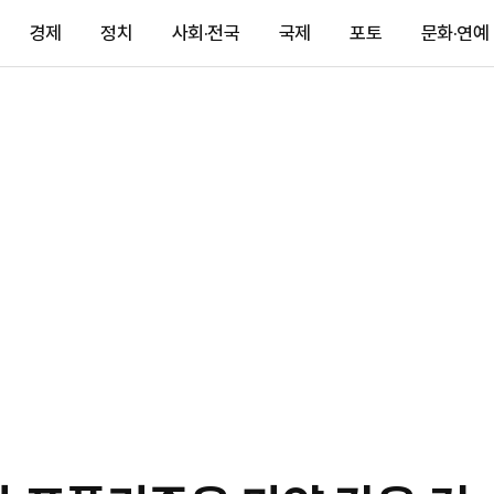
경제
정치
사회·전국
국제
포토
문화·연예