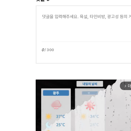
0
/ 300
더
arrow_forward_ios