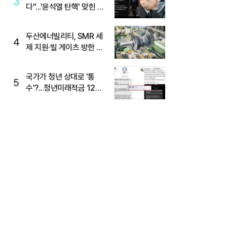
3
다"...'윤석열 탄핵' 맞힌 무
당, '성지글' 등장
두산에너빌리티, SMR 세
4
제 지원·빌 게이츠 방한 기
대에 5%대 강세
국가가 청년 상대로 '통
5
수'?...청년미래적금 12%
준다더니 "응, 오류야"