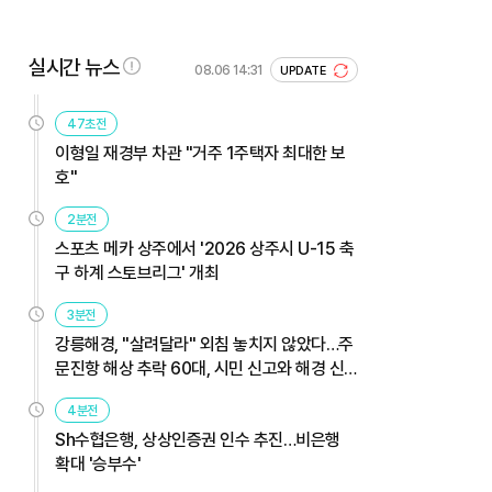
실시간 뉴스
08.06 14:31
UPDATE
47초전
이형일 재경부 차관 "거주 1주택자 최대한 보
호"
2분전
스포츠 메카 상주에서 '2026 상주시 U-15 축
구 하계 스토브리그' 개최
3분전
강릉해경, "살려달라" 외침 놓치지 않았다…주
문진항 해상 추락 60대, 시민 신고와 해경 신
속 대응으로 무사 구조
4분전
Sh수협은행, 상상인증권 인수 추진…비은행
확대 '승부수'