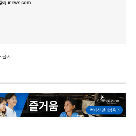
l@ajunews.com
포 금지