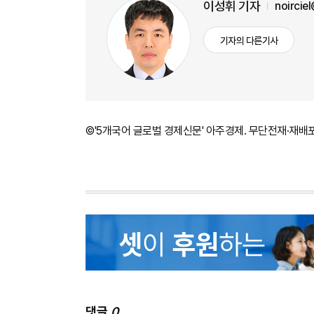
이성휘 기자
noircie
기자의 다른기사
©'5개국어 글로벌 경제신문' 아주경제. 무단전재·재배
댓글
0