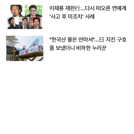
이재룡 재판行…다시 떠오른 연예계
'사고 후 미조치' 사례
"한국산 물은 안마셔"…日 지진 구호
품 보냈더니 비하한 누리꾼