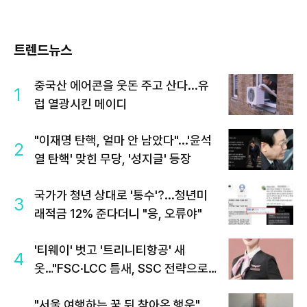
트렌드뉴스
중국산 에어콘을 웃돈 주고 산다...유
1
럽 열광시킨 메이디
"이재명 탄핵, 얼마 안 남았다"...'윤석
2
열 탄핵' 맞힌 무당, '성지글' 등장
국가가 청년 상대로 '통수'?...청년미
3
래적금 12% 준다더니 "응, 오류야"
'티웨이' 벗고 '트리니티항공' 새
4
옷…"FSC·LCC 틈새, SSC 전략으로
공략"
"서울 여행하는 꿈 뒤 찾아온 행운"…