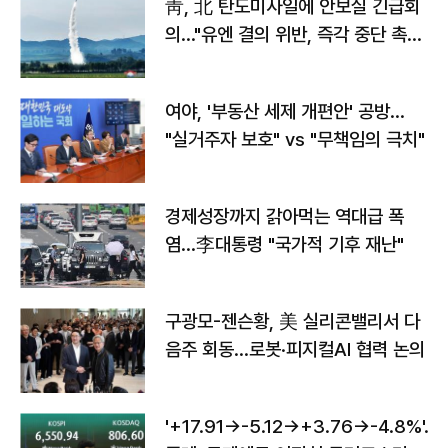
靑, 北 탄도미사일에 안보실 긴급회
의…"유엔 결의 위반, 즉각 중단 촉
구"
여야, '부동산 세제 개편안' 공방…
"실거주자 보호" vs "무책임의 극치"
경제성장까지 갉아먹는 역대급 폭
염…李대통령 "국가적 기후 재난"
구광모-젠슨황, 美 실리콘밸리서 다
음주 회동…로봇·피지컬AI 협력 논의
'+17.91→-5.12→+3.76→-4.8%'…'