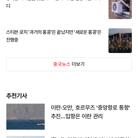
디
스티븐 로치 '과거의 홍콩'은 끝났지만 '새로운 홍콩'은
진행중
중국뉴스
더보기
추천기사
이란·오만, 호르무즈 '중앙항로 통항'
추진…입항은 이란 관리