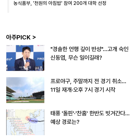
농식품부, '천원의 아침밥' 참여 200개 대학 선정
아주PICK >
"경솔한 언행 깊이 반성"…고개 숙인
신동엽, 무슨 일이길래?
프로야구, 주말까지 전 경기 취소…
11일 재개·오후 7시 경기 시작
태풍 '돌핀'·'찬홈' 한반도 빗겨간다…
예상 경로는?