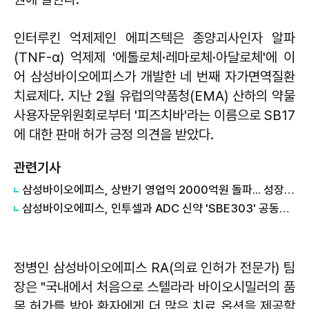
인터루킨 억제제인 에피즈텍은 종양괴사인자 알파
(TNF-α) 억제제 '에톨로체·레마로체·아달로체'에 이
어 삼성바이오에피스가 개발한 네 번째 자가면역질환
치료제다. 지난 2월 유럽의약품청(EMA) 산하의 약물
사용자문위원회로부터 '피즈치바'라는 이름으로 SB17
에 대한 판매 허가 긍정 의견을 받았다.
관련기사
삼성바이오에피스, 상반기 영업익 2000억원 돌파... 성장 지속
삼성바이오에피스, 인투셀과 ADC 신약 'SBE303' 공동개발 본계약 체결
정병인 삼성바이오에피스 RA(의료 인허가 전문가) 팀
장은 "국내에서 처음으로 스텔라라 바이오시밀러의 품
목 허가를 받아 환자에게 더 많은 치료 옵션을 제공할