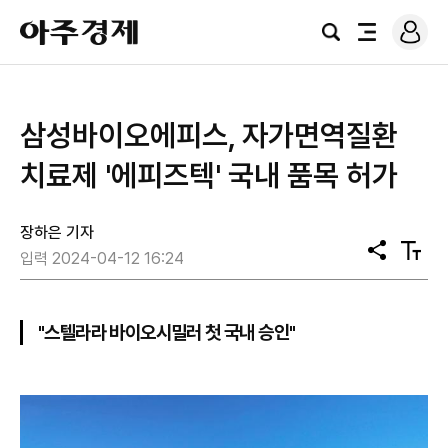
로
아
그
검
전
주
인
색
체
경
메
제
뉴
삼성바이오에피스, 자가면역질환
치료제 '에피즈텍' 국내 품목 허가
장하은 기자
공
텍
입력 2024-04-12 16:24
유
스
트
크
기
"스텔라라 바이오시밀러 첫 국내 승인"