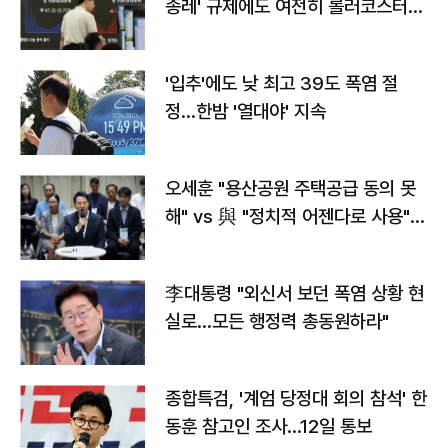
종레' 규제에도 여전히 롤러코스터
타는 코스피
'입추'에도 낮 최고 39도 폭염 절
정…한밤 '열대야' 지속
오세훈 "용산공원 주택공급 동의 못
해" vs 與 "정치적 어젠다로 사용"
맞불
李대통령 "외신서 보던 폭염 상황 현
실로…모든 행정력 총동원하라"
종합특검, '계엄 당정대 회의 참석' 한
동훈 참고인 조사...12일 통보