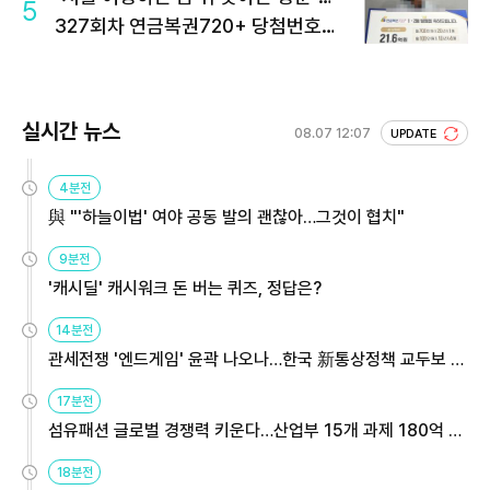
5
327회차 연금복권720+ 당첨번호조
회 주목
실시간 뉴스
08.07 12:07
UPDATE
4분전
與 "'하늘이법' 여야 공동 발의 괜찮아…그것이 협치"
9분전
'캐시딜' 캐시워크 돈 버는 퀴즈, 정답은?
14분전
관세전쟁 '엔드게임' 윤곽 나오나…한국 新통상정책 교두보 활
용해야
17분전
섬유패션 글로벌 경쟁력 키운다…산업부 15개 과제 180억 지
원
18분전