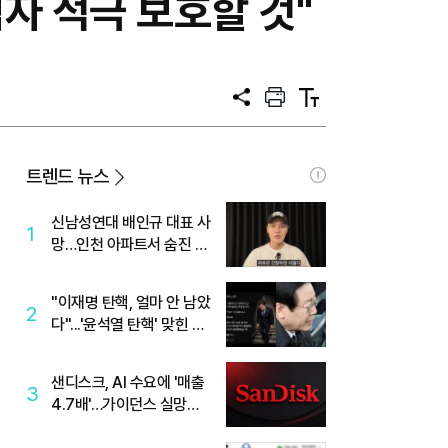
자 적극 보호할 것"
공
프
텍
유
린
스
트
트
크
기
트렌드 뉴스
신남성연대 배인규 대표 사
1
망…인천 아파트서 숨진 채
발견
"이재명 탄핵, 얼마 안 남았
2
다"...'윤석열 탄핵' 맞힌 무
당, '성지글' 등장
샌디스크, AI 수요에 '매출
3
4.7배'…가이던스 실망에
'주가는 하락'