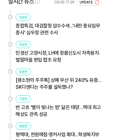
실시간 뉴스
08.06 17:29
UPDATE
3분전
종합특검, 대검찰청 압수수색...'내란 중요임무
종사' 심우정 관련 수사
5분전
민경선 고양시장, LH에 창릉신도시 자족용지·
벌말마을 편입 협조 요청
6분전
[류소현의 주주톡] 상폐 무산 뒤 240% 유증…
SK디앤디는 주주를 설득했나?
7분전
반 고흐 '별이 빛나는 밤' 닮은 태양…역대 최고
해상도 관측 성공
8분전
평택대, 천원매점·앵커사업 확대...학생복지부