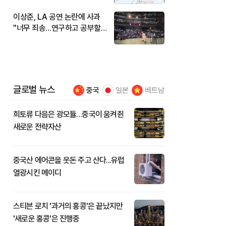
이상준, LA 공연 논란에 사과
"너무 죄송…연구하고 공부할
것"
글로벌 뉴스
중국
일본
베트남
희토류 다음은 광모듈…중국이 움켜쥔
새로운 전략자산
중국산 에어콘을 웃돈 주고 산다...유럽
열광시킨 메이디
스티븐 로치 '과거의 홍콩'은 끝났지만
'새로운 홍콩'은 진행중