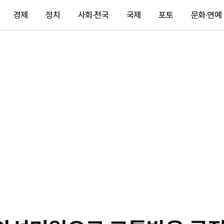
경제
정치
사회·전국
국제
포토
문화·연예