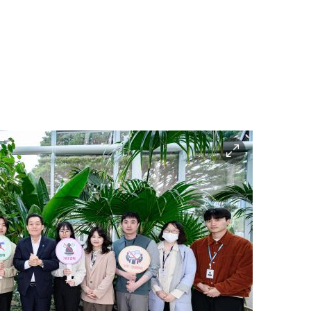
이
미
지
확
대