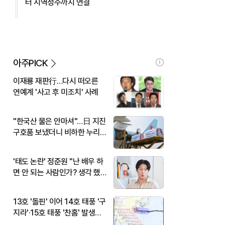
터 지역정주까지 연결
아주PICK
이재룡 재판行…다시 떠오른
연예계 '사고 후 미조치' 사례
"한국산 물은 안마셔"…日 지진
구호품 보냈더니 비하한 누리
꾼
'태도 논란' 정준원 "난 배우 하
면 안 되는 사람인가? 생각 했
다"
13호 '돌핀' 이어 14호 태풍 '구
지라'·15호 태풍 '찬홈' 발생…
현재 위치와 이동경로는?