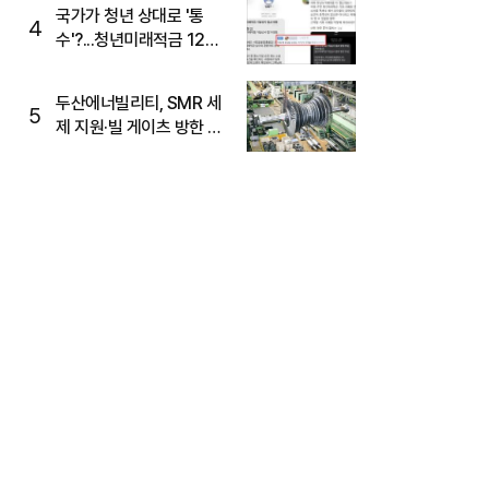
국가가 청년 상대로 '통
4
수'?...청년미래적금 12%
준다더니 "응, 오류야"
두산에너빌리티, SMR 세
5
제 지원·빌 게이츠 방한 기
대에 5%대 강세