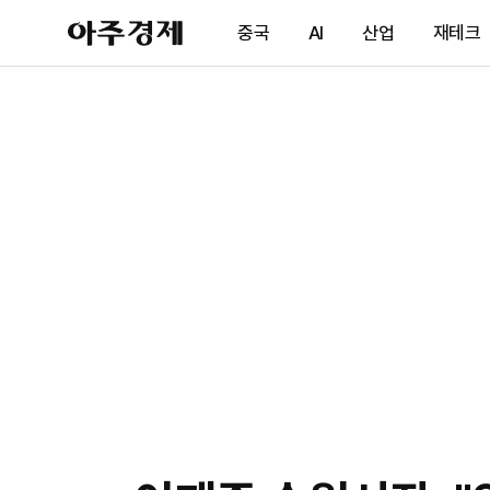
아
중국
AI
산업
재테크
주
경
제