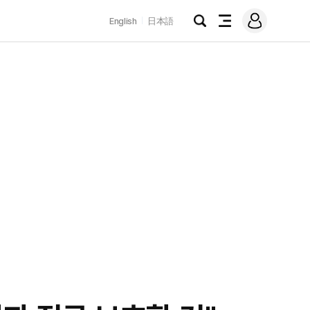
로
English
日本語
그
검
전
인
색
체
메
뉴