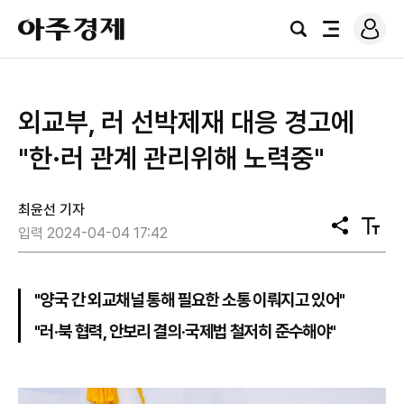
로
아
그
검
전
주
인
색
체
경
메
제
뉴
외교부, 러 선박제재 대응 경고에
"한·러 관계 관리위해 노력중"
최윤선 기자
공
텍
입력 2024-04-04 17:42
유
스
트
크
기
"양국 간 외교채널 통해 필요한 소통 이뤄지고 있어"
"러·북 협력, 안보리 결의·국제법 철저히 준수해야"