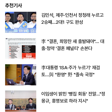
추천기사
김민석, 제주·인천서 정청래 누르고
2승째…2대1 구도 완성
李 "결혼, 희망찬 새 출발돼야"… 대
출·청약 '결혼 페널티' 손본다
李대통령 'ISA·주가 누르기' 재검
토…與 "환영" 野 "졸속 국정"
이임생이 밝힌 '빵집 회동' 전말…"정
몽규, 홍명보로 하라 지시"