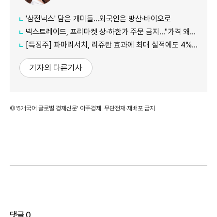
'삼전닉스' 담은 개미들…외국인은 방산·바이오로
넥스트레이드, 프리마켓 상·하한가 주문 금지…"가격 왜곡 방지"
[특징주] 파마리서치, 리쥬란 효과에 최대 실적에도 4%대 약세
기자의 다른기사
©'5개국어 글로벌 경제신문' 아주경제. 무단전재·재배포 금지
댓글
0