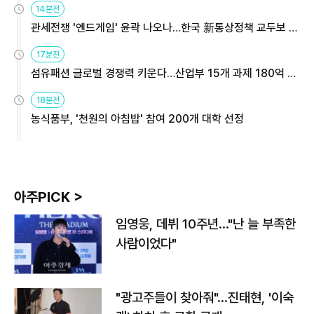
14분전
관세전쟁 '엔드게임' 윤곽 나오나…한국 新통상정책 교두보 활
용해야
17분전
섬유패션 글로벌 경쟁력 키운다…산업부 15개 과제 180억 지
원
18분전
농식품부, '천원의 아침밥' 참여 200개 대학 선정
아주PICK >
임영웅, 데뷔 10주년…"난 늘 부족한
사람이었다"
"광고주들이 찾아줘"…진태현, '이숙