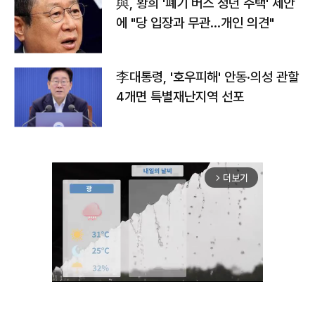
與, 황희 '폐기 버스 청년 주택' 제안
에 "당 입장과 무관…개인 의견"
李대통령, '호우피해' 안동·의성 관할
4개면 특별재난지역 선포
더보기
arrow_forward_ios