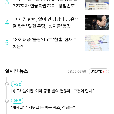
3
327회차 연금복권720+ 당첨번호조
회 주목
"이재명 탄핵, 얼마 안 남았다"...'윤석
4
열 탄핵' 맞힌 무당, '성지글' 등장
13호 태풍 '돌핀'·15호 '찬홈' 현재 위
5
치는?
실시간 뉴스
08.09 06:59
UPDATE
4분전
與 "'하늘이법' 여야 공동 발의 괜찮아…그것이 협치"
9분전
'캐시딜' 캐시워크 돈 버는 퀴즈, 정답은?