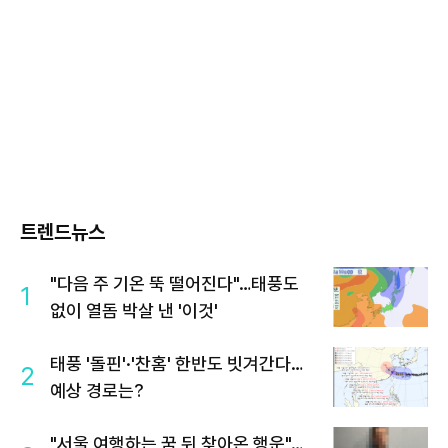
트렌드뉴스
"다음 주 기온 뚝 떨어진다"…태풍도
1
없이 열돔 박살 낸 '이것'
태풍 '돌핀'·'찬홈' 한반도 빗겨간다…
2
예상 경로는?
"서울 여행하는 꿈 뒤 찾아온 행운"…