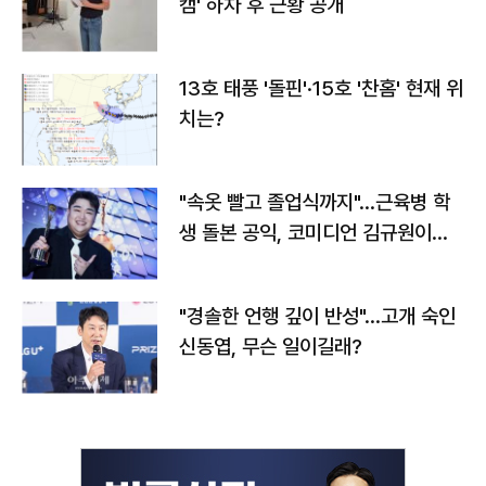
캠' 하차 후 근황 공개
13호 태풍 '돌핀'·15호 '찬홈' 현재 위
치는?
"속옷 빨고 졸업식까지"…근육병 학
생 돌본 공익, 코미디언 김규원이었
다
"경솔한 언행 깊이 반성"…고개 숙인
신동엽, 무슨 일이길래?