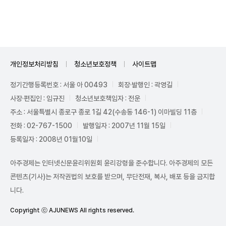
Unmute
개인정보처리방침
청소년보호정책
사이트맵
정기간행등록번호 : 서울 아 00493
회장·발행인 : 곽영길
사장·편집인 : 임규진
청소년보호책임자 : 전운
주소 : 서울특별시 종로구 종로 1길 42(수송동 146-1) 이마빌딩 11층
전화 : 02-767-1500
발행일자 : 2007년 11월 15일
등록일자 : 2008년 01월10일
아주경제는 인터넷신문윤리위원회 윤리강령을 준수합니다. 아주경제의 모든
콘텐츠(기사)는 저작권법의 보호를 받으며, 무단전재, 복사, 배포 등을 금지합
니다.
Copyright ⓒ AJUNEWS All rights reserved.