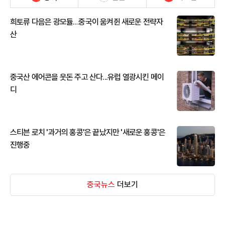
희토류 다음은 광모듈…중국이 움켜쥔 새로운 전략자
산
중국산 에어콘을 웃돈 주고 산다...유럽 열광시킨 메이
디
스티븐 로치 '과거의 홍콩'은 끝났지만 '새로운 홍콩'은
진행중
중국뉴스
더보기