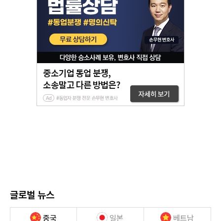
글로벌 뉴스
중국
일본
베트남