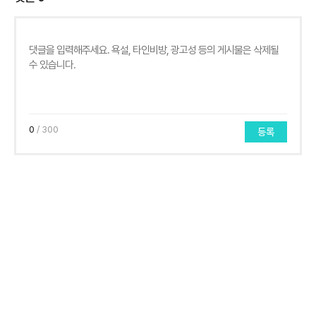
0
/ 300
등록