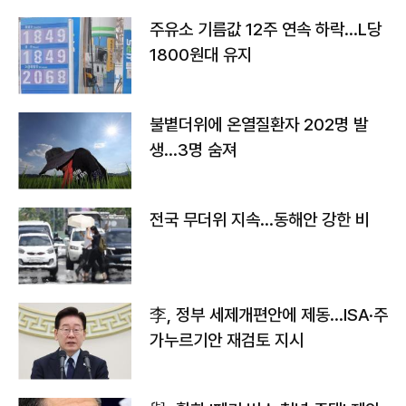
주유소 기름값 12주 연속 하락…L당
1800원대 유지
불볕더위에 온열질환자 202명 발
생…3명 숨져
전국 무더위 지속…동해안 강한 비
李, 정부 세제개편안에 제동…ISA·주
가누르기안 재검토 지시